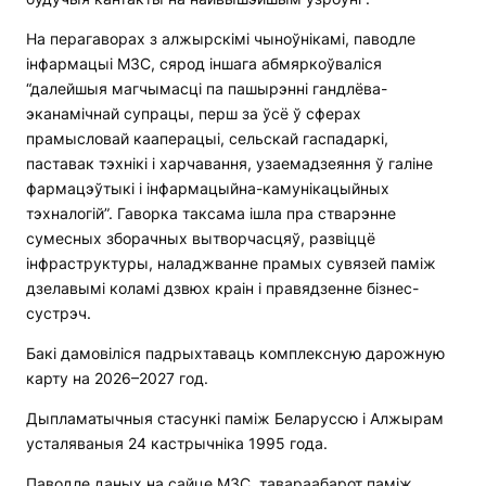
На перагаворах з алжырскімі чыноўнікамі, паводле
інфармацыі МЗС, сярод іншага абмяркоўваліся
“далейшыя магчымасці па пашырэнні гандлёва-
эканамічнай супрацы, перш за ўсё ў сферах
прамысловай кааперацыі, сельскай гаспадаркі,
паставак тэхнікі і харчавання, узаемадзеяння ў галіне
фармацэўтыкі і інфармацыйна-камунікацыйных
тэхналогій”. Гаворка таксама ішла пра стварэнне
сумесных зборачных вытворчасцяў, развіццё
інфраструктуры, наладжванне прамых сувязей паміж
дзелавымі коламі дзвюх краін і правядзенне бізнес-
сустрэч.
Бакі дамовіліся падрыхтаваць комплексную дарожную
карту на 2026–2027 год.
Дыпламатычныя стасункі паміж Беларуссю і Алжырам
усталяваныя 24 кастрычніка 1995 года.
Паводле даных на сайце МЗС, тавараабарот паміж