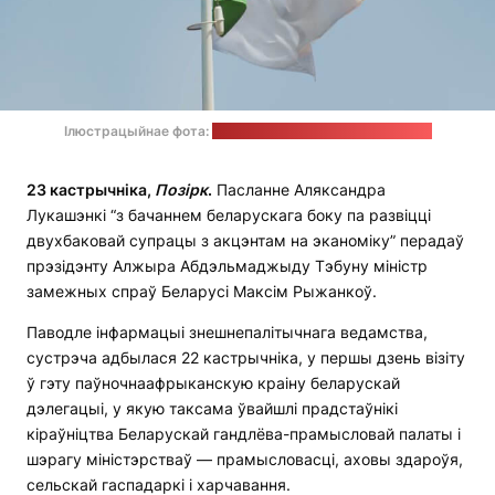
Ілюстрацыйнае фота:
Aboodi Vesakaran / unsplash.com
23 кастрычніка,
Позірк
.
Пасланне Аляксандра
Лукашэнкі “з бачаннем беларускага боку па развіцці
двухбаковай супрацы з акцэнтам на эканоміку” перадаў
прэзідэнту Алжыра Абдэльмаджыду Тэбуну міністр
замежных спраў Беларусі Максім Рыжанкоў.
Паводле інфармацыі знешнепалітычнага ведамства,
сустрэча адбылася 22 кастрычніка, у першы дзень візіту
ў гэту паўночнаафрыканскую краіну беларускай
дэлегацыі, у якую таксама ўвайшлі прадстаўнікі
кіраўніцтва Беларускай гандлёва-прамысловай палаты і
шэрагу міністэрстваў — прамысловасці, аховы здароўя,
сельскай гаспадаркі і харчавання.