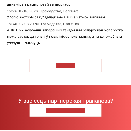
дынаміцы прамысловай вытворчасці
15:53
07.08.2026
Грамадства, Палітыка
У "спіс экстрэмістаў" дададзеныя яшчэ чатыры чалавекі
15:34
07.08.2026
Грамадства, Палітыка
АПК: Пры захаванні цяперашніх тэндэнцый беларуская мова хутка
можа застацца толькі ў невялікіх супольнасцях, а на дзяржаўным
узроўні — знікнуць
ЧЫТАЦЬ
У вас ёсць партнёрская прапанова?
НАПІШЫЦЕ НАМ