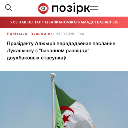
УСЕ НАВІНЫ
ПАЛІТЫКА
ЭКАНОМІКА
ГРАМАДСТВА
БЯСПЕКА
УСЕ
Палітыка
Эканоміка
23.10.2025
10:41
Прэзідэнту Алжыра перададзенае пасланне
Лукашэнку з “бачаннем развіцця”
двухбаковых стасункаў