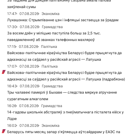
За тыдзень для дзяцей палітвязняў сабрана амаль палова
заяўленай сумы
17:47
07.08.2026
Эканоміка
Лукашэнка: Стрымліванне цэн і інфляцыі застаецца за ўрадам
17:30
07.08.2026
Грамадства
За восем дзён у міліцыю паступіла больш за 2,5 тыс.
паведамленняў аб званках тэлефонных махляроў
17:15
07.08.2026
Палітыка
Вайскова-палітычнае кіраўніцтва Беларусі будзе прыцягнута да
адказнасці за саўдзел у расійскай агрэсіі — Латушка
17:07
07.08.2026
Палітыка
Вайскова-палітычнае кіраўніцтва Беларусі будзе прыцягнута да
адказнасці за саўдзел у расійскай агрэсіі — Латушка (падрабязна)
16:43
07.08.2026
Грамадства
Тры чалавекі памерлі ў Быхаве — следства мяркуе атручэнне
сурагатным алкаголем
16:26
07.08.2026
Грамадства
14-гадовы школьнік абстраляў з пнеўматычнага пісталета кіёск у
Лідзе
16:02
07.08.2026
Эканоміка
Беларусь пяты месяц запар з'яўляецца аўтсайдарам у ЕАЭС па