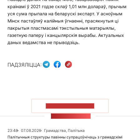
краінамі ў 2021 годзе склаў 1,01 млн долараў, прычым
уся сума прыпала на беларускі экспарт. У асноўным
Мінск пастаўляў калійныя ўгнаенні, прасякнутыя ці
пакрытыя пластмасамі тэкстыльныя матэрыялы,
газетную паперу і канцылярскія вырабы. Актуальных
даных ведамства не прыводзіць.
ПАДЗЯЛІЦЦА:
ПАКАЗАЦЬ БОЛЬШ
СТУЖКА НАВІН
23:48
07.08.2026
Грамадства, Палітыка
Палітычныя структуры павінны супрацоўнічаць з грамадскімі