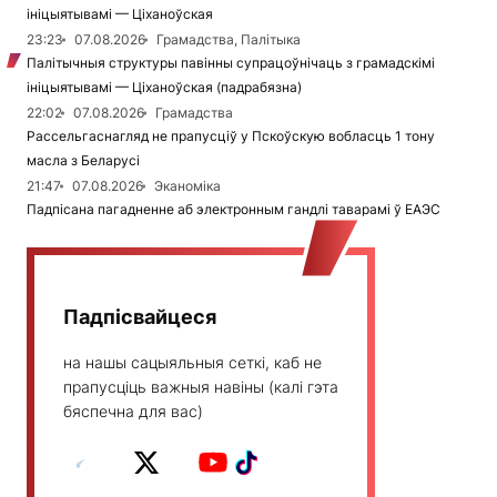
ініцыятывамі — Ціханоўская
23:23
07.08.2026
Грамадства, Палітыка
Палітычныя структуры павінны супрацоўнічаць з грамадскімі
ініцыятывамі — Ціханоўская (падрабязна)
22:02
07.08.2026
Грамадства
Рассельгаснагляд не прапусціў у Пскоўскую вобласць 1 тону
масла з Беларусі
21:47
07.08.2026
Эканоміка
Падпісана пагадненне аб электронным гандлі таварамі ў ЕАЭС
Падпісвайцеся
на нашы сацыяльныя сеткі, каб не
прапусціць важныя навіны (калі гэта
бяспечна для вас)