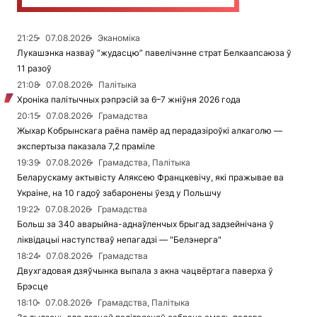
21:25
07.08.2026
Эканоміка
Лукашэнка назваў “жудасцю” павелічэнне страт Белкаапсаюза ў
11 разоў
21:08
07.08.2026
Палітыка
Хроніка палітычных рэпрэсій за 6–7 жніўня 2026 года
20:15
07.08.2026
Грамадства
Жыхар Кобрынскага раёна памёр ад перадазіроўкі алкаголю —
экспертыза паказала 7,2 праміле
19:39
07.08.2026
Грамадства, Палітыка
Беларускаму актывісту Аляксею Францкевічу, які пражывае ва
Украіне, на 10 гадоў забаронены ўезд у Польшчу
19:22
07.08.2026
Грамадства
Больш за 340 аварыйна-аднаўленчых брыгад задзейнічана ў
ліквідацыі наступстваў непагадзі — "Белэнерга"
18:24
07.08.2026
Грамадства
Двухгадовая дзяўчынка выпала з акна чацвёртага паверха ў
Брэсце
18:10
07.08.2026
Грамадства, Палітыка