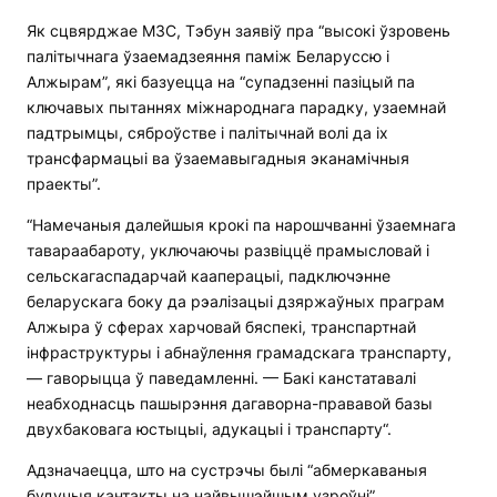
Як сцвярджае МЗС, Тэбун заявіў пра “высокі ўзровень
палітычнага ўзаемадзеяння паміж Беларуссю і
Алжырам”, які базуецца на “супадзенні пазіцый па
ключавых пытаннях міжнароднага парадку, узаемнай
падтрымцы, сяброўстве і палітычнай волі да іх
трансфармацыі ва ўзаемавыгадныя эканамічныя
праекты”.
“Намечаныя далейшыя крокі па нарошчванні ўзаемнага
тавараабароту, уключаючы развіццё прамысловай і
сельскагаспадарчай кааперацыі, падключэнне
беларускага боку да рэалізацыі дзяржаўных праграм
Алжыра ў сферах харчовай бяспекі, транспартнай
інфраструктуры і абнаўлення грамадскага транспарту,
— гаворыцца ў паведамленні. — Бакі канстатавалі
неабходнасць пашырэння дагаворна-прававой базы
двухбаковага юстыцыі, адукацыі і транспарту“.
Адзначаецца, што на сустрэчы былі “абмеркаваныя
будучыя кантакты на найвышэйшым узроўні”.