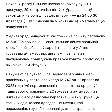
Некалькі разоў Вільнюс часова закрываў пункты
пропуску, 29 кастрычніка літоўскі ўрад вырашыў
закрыць іх на больш працяглы тэрмін — да 24:00 30
лістапада (1:00 1 снежня па мінскім часе) з магчымасцю
падаўжэння.
У адказ урад Беларусі 31 кастрычніка прыняў пастанову
№ 599 “Аб прымяненні спецыяльнай абмежавальнай
меры”, якой забараніў зарэгістраваным у Літве
грузавым аўтамабілям, цягачам, прычэпам і
паўпрычэпам праязджаць праз усе пункты пропуску, за
выключэннем літоўскіх.
Дакумент, па сутнасці, пашырыў забаронныя меры,
прапісаныя ў пастанове ўрада № 247 ад 22 красавіка
2022 года “Аб перамяшчэнні транспартных сродкаў”.
Тады зарэгістраваным у ЕС грузавым аўтамабілям і
цягачам было дазволена перасякаць мяжу і рухацца
толькі ў адмыслова адведзеныя месцы, каб
перамясціць груз або перачапіць яго на транспарт,