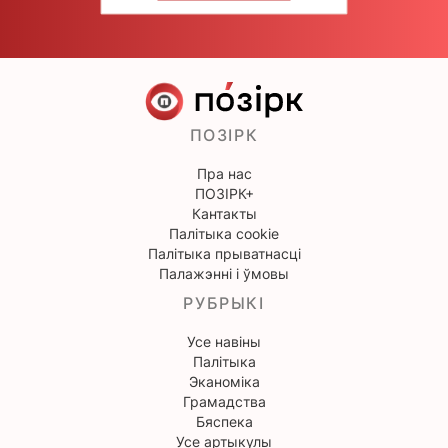
ПОЗІРК
Пра нас
ПОЗІРК+
Кантакты
Палітыка cookie
Палітыка прыватнасці
Палажэнні і ўмовы
РУБРЫКІ
Усе навіны
Палітыка
Эканоміка
Грамадства
Бяспека
Усе артыкулы