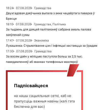
18:24
07.08.2026
Грамадства
Двухгадовая дзяўчынка выпала з акна чацвёртага паверха ў
Брэсце
18:10
07.08.2026
Грамадства, Палітыка
За тыдзень для дзяцей палітвязняў сабрана амаль палова
заяўленай сумы
17:47
07.08.2026
Эканоміка
Лукашэнка: Стрымліванне цэн і інфляцыі застаецца за ўрадам
17:30
07.08.2026
Грамадства
За восем дзён у міліцыю паступіла больш за 2,5 тыс.
паведамленняў аб званках тэлефонных махляроў
Падпісвайцеся
на нашы сацыяльныя сеткі, каб не
прапусціць важныя навіны (калі гэта
бяспечна для вас)