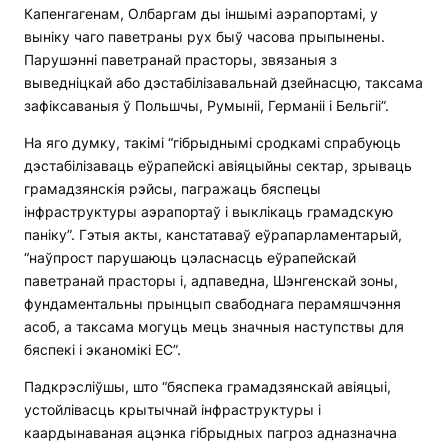
Капенгагенам, Олбаргам ды іншымі аэрапортамі, у
выніку чаго паветраны рух быў часова прыпынены.
Парушэнні паветранай прасторы, звязаныя з
выведніцкай або дэстабілізавальнай дзейнасцю, таксама
зафіксаваныя ў Польшчы, Румыніі, Германіі і Бельгіі”.
На яго думку, такімі “гібрыднымі сродкамі спрабуюць
дэстабілізаваць еўрапейскі авіяцыйны сектар, зрываць
грамадзянскія рэйсы, пагражаць бяспецы
інфраструктуры аэрапортаў і выклікаць грамадскую
паніку”. Гэтыя акты, канстатаваў еўрапарламентарый,
“наўпрост парушаюць цэласнасць еўрапейскай
паветранай прасторы і, адпаведна, Шэнгенскай зоны,
фундаментальны прынцып свабоднага перамяшчэння
асоб, а таксама могуць мець значныя наступствы для
бяспекі і эканомікі ЕС”.
Падкрэсліўшы, што “бяспека грамадзянскай авіяцыі,
устойлівасць крытычнай інфраструктуры і
каардынаваная ацэнка гібрыдных пагроз адназначна