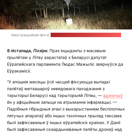
Ілюстрацыйнае фота:
LRT / Служба аховы дзяржмяжы Літвы
8 лістапада,
Позірк
.
Праз інцыдэнты з масавым
прылётам у Літву аэрастатаў з Беларусі дэпутат
Еўрапейскага парламента Людас Мажыліс звярнуўся да
Еўракамісіі.
“У апошнія месяцы ўсё часцей фіксуюцца выпадкі
палётаў метэашароў невядомага паходжання з
тэрыторыі Беларусі над тэрыторыяй Літвы, —
адзначыў
ён у афіцыйным запыце на атрыманне інфармацыі. —
Падобныя гібрыдныя атакі з выкарыстаннем беспілотных
лятучых апаратаў або іншых тэхнічных прылад таксама
былі зафіксаваныя ў іншых еўрапейскіх краінах. У Даніі
былі зафіксаваныя скаардынаваныя палёты дронаў над