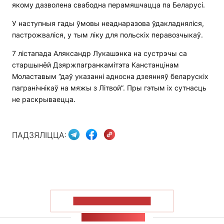
якому дазволена свабодна перамяшчацца па Беларусі.
У наступныя гады ўмовы неаднаразова ўдакладняліся,
пастрожваліся, у тым ліку для польскіх перавозчыкаў.
7 лістапада Аляксандр Лукашэнка на сустрэчы са
старшынёй Дзяржпагранкамітэта Канстанцінам
Моластавым “даў указанні адносна дзеянняў беларускіх
пагранічнікаў на мяжы з Літвой”. Пры гэтым іх сутнасць
не раскрываецца.
ПАДЗЯЛІЦЦА:
ПАКАЗАЦЬ БОЛЬШ
СТУЖКА НАВІН