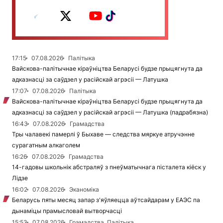
17:15
07.08.2026
Палітыка
Вайскова-палітычнае кіраўніцтва Беларусі будзе прыцягнута да
адказнасці за саўдзел у расійскай агрэсіі — Латушка
17:07
07.08.2026
Палітыка
Вайскова-палітычнае кіраўніцтва Беларусі будзе прыцягнута да
адказнасці за саўдзел у расійскай агрэсіі — Латушка (падрабязна)
16:43
07.08.2026
Грамадства
Тры чалавекі памерлі ў Быхаве — следства мяркуе атручэнне
сурагатным алкаголем
16:26
07.08.2026
Грамадства
14-гадовы школьнік абстраляў з пнеўматычнага пісталета кіёск у
Лідзе
16:02
07.08.2026
Эканоміка
Беларусь пяты месяц запар з'яўляецца аўтсайдарам у ЕАЭС па
дынаміцы прамысловай вытворчасці
15:53
07.08.2026
Грамадства, Палітыка