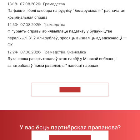
13:18
07.08.2026
Грамадства
Па факце гібелі слесара на рудніку "Беларуськалія" распачатая
крымінальная справа
12:53
07.08.2026
Грамадства
Фігуранты справы аб нявыплаце падаткаў у будаўніцтве
пералічылі 31,2 млн рублёў, просяць вызваліць ад адказнасці —
СК
12:24
07.08.2026
Грамадства, Эканоміка
Лукашэнка раскрытыкаваў стан палёў у Мінскай вобласці і
запатрабаваў "імем рэвалюцыі" навесці парадак
ЧЫТАЦЬ
У вас ёсць партнёрская прапанова?
НАПІШЫЦЕ НАМ