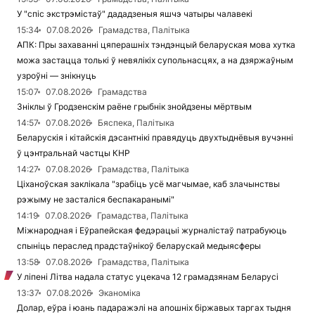
У "спіс экстрэмістаў" дададзеныя яшчэ чатыры чалавекі
15:34
07.08.2026
Грамадства, Палітыка
АПК: Пры захаванні цяперашніх тэндэнцый беларуская мова хутка
можа застацца толькі ў невялікіх супольнасцях, а на дзяржаўным
узроўні — знікнуць
15:07
07.08.2026
Грамадства
Зніклы ў Гродзенскім раёне грыбнік знойдзены мёртвым
14:57
07.08.2026
Бяспека, Палітыка
Беларускія і кітайскія дэсантнікі правядуць двухтыднёвыя вучэнні
ў цэнтральнай частцы КНР
14:27
07.08.2026
Грамадства, Палітыка
Ціханоўская заклікала "зрабіць усё магчымае, каб злачынствы
рэжыму не засталіся беспакаранымі"
14:19
07.08.2026
Грамадства, Палітыка
Міжнародная і Еўрапейская федэрацыі журналістаў патрабуюць
спыніць пераслед прадстаўнікоў беларускай медыясферы
13:58
07.08.2026
Грамадства, Палітыка
У ліпені Літва надала статус уцекача 12 грамадзянам Беларусі
13:37
07.08.2026
Эканоміка
Долар, еўра і юань падаражэлі на апошніх біржавых таргах тыдня