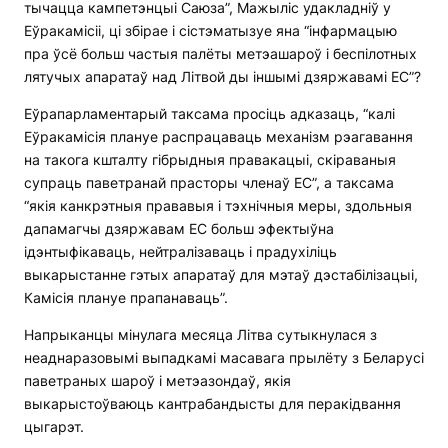
тычацца кампетэнцыі Саюза”, Мажыліс удакладніў у
Еўракамісіі, ці збірае і сістэматызуе яна “інфармацыю
пра ўсё больш частыя палёты метэашароў і беспілотных
лятучых апаратаў над Літвой ды іншымі дзяржавамі ЕС”?
Еўрапарламентарый таксама просіць адказаць, “калі
Еўракамісія плануе распрацаваць механізм рэагавання
на такога кшталту гібрыдныя правакацыі, скіраваныя
супраць паветранай прасторы членаў ЕС”, а таксама
“якія канкрэтныя прававыя і тэхнічныя меры, здольныя
дапамагчы дзяржавам ЕС больш эфектыўна
ідэнтыфікаваць, нейтралізаваць і прадухіліць
выкарыстанне гэтых апаратаў для мэтаў дэстабілізацыі,
Камісія плануе прапанаваць”.
Напрыканцы мінулага месяца Літва сутыкнулася з
неаднаразовымі выпадкамі масавага прылёту з Беларусі
паветраных шароў і метэазондаў, якія
выкарыстоўваюць кантрабандысты для перакідвання
цыгарэт.