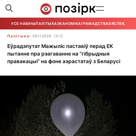
УСЕ НАВІНЫ
ПАЛІТЫКА
ЭКАНОМІКА
ГРАМАДСТВА
БЯСПЕКА
УСЕ
Палітыка
08.11.2025
13:12
Еўрадэпутат Мажыліс паставіў перад ЕК
пытанне пра рэагаванне на “гібрыдныя
правакацыі” на фоне аэрастатаў з Беларусі