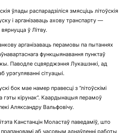
кія ўлады распарадзіліся змясціць літоўскія
пуску і арганізаваць ахову транспарту —
вярнуцца ў Літву.
анкову арганізаваць перамовы па пытаннях
паўнавартаснага функцыянавання пунктаў
яжы. Паводле сцвярджэння Лукашэнкі, ад
аб урэгуляванні сітуацыі.
кі бок мае намер правесці з “літоўскімі
а гэты кірунак“. Каардынацыя перамоў
екі Аляксандру Вальфовічу.
ітэта Канстанцін Моластаў паведаміў, што
з прапановамі аб часовым аднаўленні работы