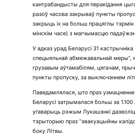
кантрабандысты для перакідання цыга
разоў часова закрываў пункты пропус
закрыць іх на больш працяглы тэрмін 
мінскім часе) з магчымасцю падаўжэн
У адказ урад Беларусі 31 кастрычнік
спецыяльнай абмежавальнай меры”, як
грузавым аўтамабілям, цягачам, пры
пункты пропуску, за выключэннем літ
Паведамлялася, што праз узмацненне
Беларусі затрымалася больш за 1.100 
угаварыць рэжым Лукашэнкі дазволіць
тэрыторыю праз “эвакуацыйны калідо
боку Літвы.