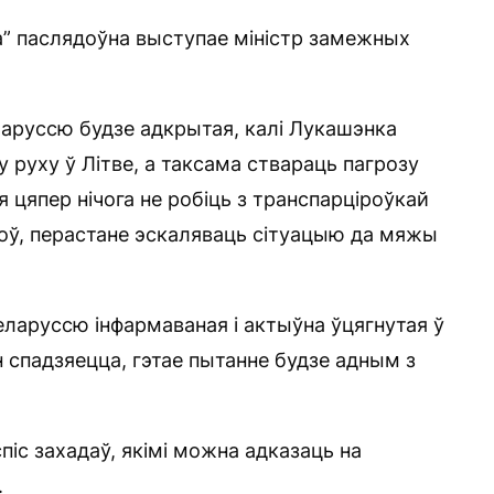
а” паслядоўна выступае міністр замежных
еларуссю будзе адкрытая, калі Лукашэнка
руху ў Літве, а таксама ствараць пагрозу
я цяпер нічога не робіць з транспарціроўкай
оў, перастане эскаляваць сітуацыю да мяжы
еларуссю інфармаваная і актыўна ўцягнутая ў
н спадзяецца, гэтае пытанне будзе адным з
спіс захадаў, якімі можна адказаць на
.