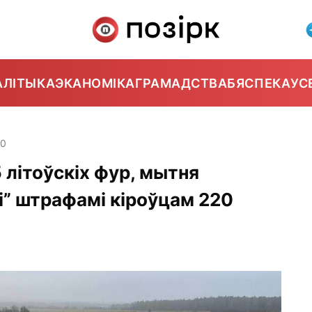
АЛІТЫКА
ЭКАНОМІКА
ГРАМАДСТВА
БЯСПЕКА
УС
40
5 літоўскіх фур, мытня
” штрафамі кіроўцам 220