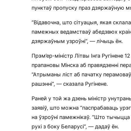
пунктаў пропуску праз дзяржаўную м
“Відавочна, што сітуацыя, якая склал
памежных ведамстваў абедзвюх краін 
дзяржаўным узроўні“, — лічыць ён.
Прэм’ер-міністр Літвы Інга Ругінене 
прапановы Мінска аб правядзенні пера
“Атрыманы ліст аб пачатку перамова
рашэнні”, — сказала Ругінене.
Раней у той жа дзень міністр унутран
заявіў, што можна “паспрабаваць урэ
на ўзроўні памежнікаў. “Што тычыцц
рухі з боку Беларусі”, — дадаў ён.