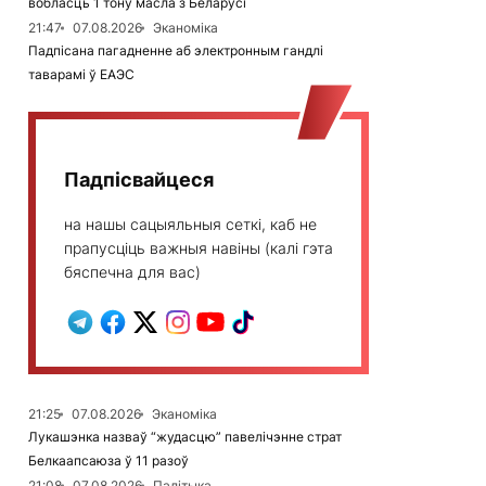
вобласць 1 тону масла з Беларусі
21:47
07.08.2026
Эканоміка
Падпісана пагадненне аб электронным гандлі
таварамі ў ЕАЭС
Падпісвайцеся
на нашы сацыяльныя сеткі, каб не
прапусціць важныя навіны (калі гэта
бяспечна для вас)
21:25
07.08.2026
Эканоміка
Лукашэнка назваў “жудасцю” павелічэнне страт
Белкаапсаюза ў 11 разоў
21:08
07.08.2026
Палітыка