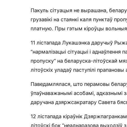
Пакуль сітуацыя не вырашана, беларус
грузавікі на стаянкі каля пунктаў про
платную. Пры гэтым кіроўцы вольныя 
11 лістапада Лукашэнка даручыў Рыж
“нармалізацыі сітуацыі і аднаўлення 
пропуску“ на беларуска-літоўскай м
літоўскіх уладаў паступілі прапановы 
Паведамлялася, што перамовы беларус
ўпаўнаважанымі асобамі, адказнымі з
даручана дзяржсакратару Савета бясп
12 лістапада кіраўнік Дзяржпагранкам
літоўскі бок “неаднаразова выходзіў 