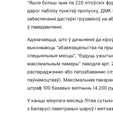
“Яшчэ больш чым па 220 літоўскіх фур
дарог паблізу пунктаў пропуску, ДМК 
забеспячэнні дастаўкі грузавікоў на 
ў паведамленні.
Адзначаецца, што ў дачыненні да кіроў
выконваюць “абавязацельства па пры
спецыяльныя месцы”, “будуць ужытыя
максімальным памеры” паводле арт. 
распараджэнню або патрабаванню сл
паўнамоцтваў). Максімальнае пакара
штраф 100 базавых велічынь (4.200 ру
У канцы мінулага месяца Літва суты
з Беларусі паветраных шароў і метэа