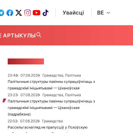
Увайсці
BE
Е АРТЫКУЛЫ
СТУЖКА НАВІН
23:48
07.08.2026
Грамадства, Палітыка
Палітычныя структуры павінны супрацоўнічаць з
грамадскімі ініцыятывамі — Ціханоўская
23:23
07.08.2026
Грамадства, Палітыка
Палітычныя структуры павінны супрацоўнічаць з
грамадскімі ініцыятывамі — Ціханоўская
(падрабязна)
22:02
07.08.2026
Грамадства
Рассельгаснагляд не прапусціў у Пскоўскую