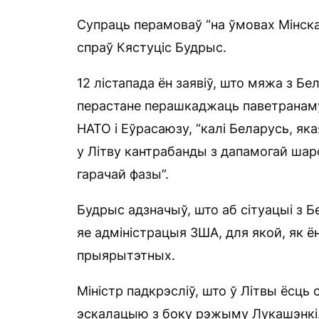
Супраць перамоваў “на ўмовах Мінск
спраў Кястуціс Будрыс.
12 лістапада ён заявіў, што мяжа з Б
перастане перашкаджаць паветранаму 
НАТО і Еўрасаюзу, “калі Беларусь, яка
у Літву кантрабанды з дапамогай шар
гарачай фазы”.
Будрыс адзначыў, што аб сітуацыі з Б
яе адміністрацыя ЗША, для якой, як ё
прыярытэтных.
Міністр падкрэсліў, што ў Літвы ёсць 
эскалацыю з боку рэжыму Лукашэнкі