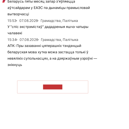
Беларусь пяты месяц запар з'яўляецца
аўтсайдарам у ЕАЭС па дынаміцы прамысловай
вытворчасці
15:53
07.08.2026
Грамадства, Палітыка
У "спіс экстрэмістаў" дададзеныя яшчэ чатыры
чалавекі
15:34
07.08.2026
Грамадства, Палітыка
АПК: Пры захаванні цяперашніх тэндэнцый
беларуская мова хутка можа застацца толькі ў
невялікіх супольнасцях, а на дзяржаўным узроўні —
знікнуць
ЧЫТАЦЬ