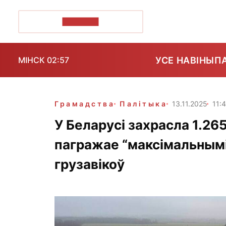
ПОЗІРК+
УСЕ НАВІНЫ
П
МІНСК 02:57
Грамадства
Палітыка
13.11.2025
11:
У Беларусі захрасла 1.26
пагражае “максімальнымі
грузавікоў