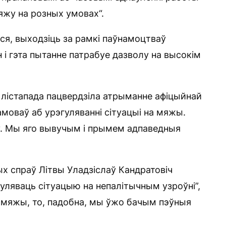
яжу на розных умовах“.
ася, выходзіць за рамкі паўнамоцтваў
і гэта пытанне патрабуе дазволу на высокім
12 лістапада пацвердзіла атрыманне афіцыйнай
моваў аб урэгуляванні сітуацыі на мяжы.
ў. Мы яго вывучым і прымем адпаведныя
ых спраў Літвы Уладзіслаў Кандратовіч
гуляваць сітуацыю на непалітычным узроўні”,
а мяжы, то, падобна, мы ўжо бачым пэўныя