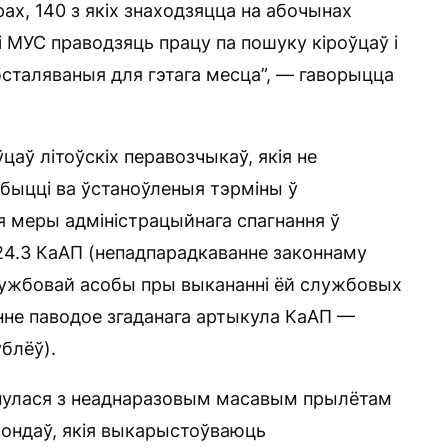
ах, 140 з якіх знаходзяцца на абочынах
і МУС праводзяць працу па пошуку кіроўцаў і
абсталяваныя для гэтага месца”, — гаворыцца
цаў літоўскіх перавозчыкаў, якія не
быцці ва ўстаноўленыя тэрміны ў
 меры адміністрацыйнага спагнання ў
24.3 КаАП (непадпарадкаванне законнаму
ужбовай асобы пры выкананні ёй службовых
нне паводое згаданага артыкула КаАП —
блёў).
кнулася з неаднаразовым масавым прылётам
зондаў, якія выкарыстоўваюць