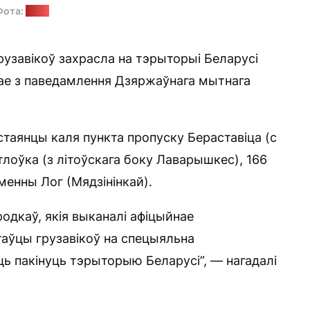
Фота:
ДМК
грузавікоў захрасла на тэрыторыі Беларусі
кае з паведамлення Дзяржаўнага мытнага
стаянцы каля пункта пропуску Бераставіца (с
тлоўка (з літоўскага боку Лаварышкес), 166
менны Лог (Мядзінінкай).
одкаў, якія выканалі афіцыйнае
аўцы грузавікоў на спецыяльна
ць пакінуць тэрыторыю Беларусі”, — нагадалі