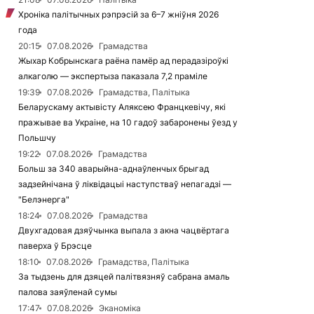
Хроніка палітычных рэпрэсій за 6–7 жніўня 2026
года
20:15
07.08.2026
Грамадства
Жыхар Кобрынскага раёна памёр ад перадазіроўкі
алкаголю — экспертыза паказала 7,2 праміле
19:39
07.08.2026
Грамадства, Палітыка
Беларускаму актывісту Аляксею Францкевічу, які
пражывае ва Украіне, на 10 гадоў забаронены ўезд у
Польшчу
19:22
07.08.2026
Грамадства
Больш за 340 аварыйна-аднаўленчых брыгад
задзейнічана ў ліквідацыі наступстваў непагадзі —
"Белэнерга"
18:24
07.08.2026
Грамадства
Двухгадовая дзяўчынка выпала з акна чацвёртага
паверха ў Брэсце
18:10
07.08.2026
Грамадства, Палітыка
За тыдзень для дзяцей палітвязняў сабрана амаль
палова заяўленай сумы
17:47
07.08.2026
Эканоміка