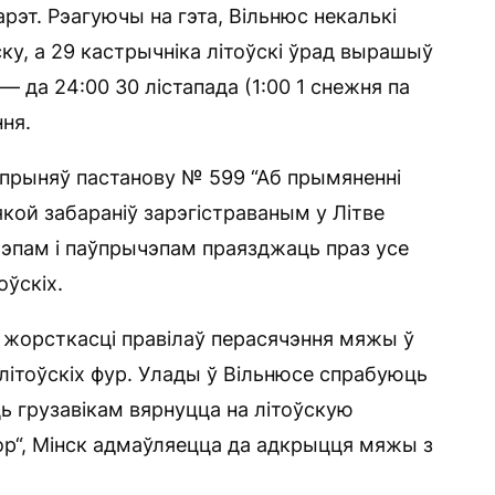
рэт. Рэагуючы на гэта, Вільнюс некалькі
ку, а 29 кастрычніка літоўскі ўрад вырашыў
— да 24:00 30 лістапада (1:00 1 снежня па
ня.
а прыняў пастанову № 599 “Аб прымяненні
ой забараніў зарэгістраваным у Літве
чэпам і паўпрычэпам праязджаць праз усе
оўскіх.
 жорсткасці правілаў перасячэння мяжы ў
літоўскіх фур. Улады ў Вільнюсе спрабуюць
 грузавікам вярнуцца на літоўскую
р“, Мінск адмаўляецца да адкрыцця мяжы з