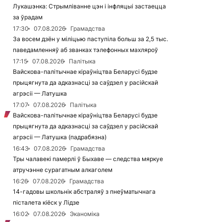
Лукашэнка: Стрымліванне цэн і інфляцыі застаецца
за ўрадам
17:30
07.08.2026
Грамадства
За восем дзён у міліцыю паступіла больш за 2,5 тыс.
паведамленняў аб званках тэлефонных махляроў
17:15
07.08.2026
Палітыка
Вайскова-палітычнае кіраўніцтва Беларусі будзе
прыцягнута да адказнасці за саўдзел у расійскай
агрэсіі — Латушка
17:07
07.08.2026
Палітыка
Вайскова-палітычнае кіраўніцтва Беларусі будзе
прыцягнута да адказнасці за саўдзел у расійскай
агрэсіі — Латушка (падрабязна)
16:43
07.08.2026
Грамадства
Тры чалавекі памерлі ў Быхаве — следства мяркуе
атручэнне сурагатным алкаголем
16:26
07.08.2026
Грамадства
14-гадовы школьнік абстраляў з пнеўматычнага
пісталета кіёск у Лідзе
16:02
07.08.2026
Эканоміка