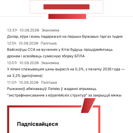
ПАКАЗАЦЬ БОЛЬШ
СТУЖКА НАВІН
13:37
10.08.2026
Эканоміка
Долар, еўра і юань падаражэлі на першых біржавых таргах тыдня
12:51
10.08.2026
Палітыка
Вайскоўцы ССА на вучэннях у Кітаі будуць процідзейнічаць
дронам і асвойваць сумесную зборку БПЛА
12:07
10.08.2026
Эканоміка
У ліпені спажывецкія цэны выраслі на 0,3%, з пачатку 2026 года —
на 3,2% (дапоўнена)
11:37
10.08.2026
Палітыка
Рыжанкоў абвінаваціў Латвію ў жаданні атрымаць
"экстрафінансаванне з еўрапейскіх структур" за закрыццё мяжы
Падпісвайцеся