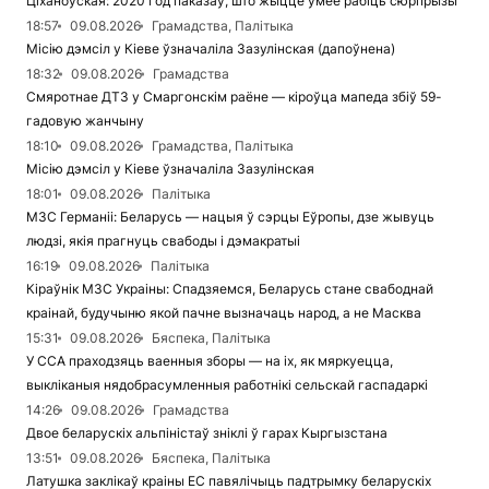
Ціханоўская: 2020 год паказаў, што жыццё ўмее рабіць сюрпрызы
18:57
09.08.2026
Грамадства, Палітыка
Місію дэмсіл у Кіеве ўзначаліла Зазулінская (дапоўнена)
18:32
09.08.2026
Грамадства
Смяротнае ДТЗ у Смаргонскім раёне — кіроўца мапеда збіў 59-
гадовую жанчыну
18:10
09.08.2026
Грамадства, Палітыка
Місію дэмсіл у Кіеве ўзначаліла Зазулінская
18:01
09.08.2026
Палітыка
МЗС Германіі: Беларусь — нацыя ў сэрцы Еўропы, дзе жывуць
людзі, якія прагнуць свабоды і дэмакратыі
16:19
09.08.2026
Палітыка
Кіраўнік МЗС Украіны: Спадзяемся, Беларусь стане свабоднай
краінай, будучыню якой пачне вызначаць народ, а не Масква
15:31
09.08.2026
Бяспека, Палітыка
У ССА праходзяць ваенныя зборы — на іх, як мяркуецца,
выкліканыя нядобрасумленныя работнікі сельскай гаспадаркі
14:26
09.08.2026
Грамадства
Двое беларускіх альпіністаў зніклі ў гарах Кыргызстана
13:51
09.08.2026
Бяспека, Палітыка
Латушка заклікаў краіны ЕС павялічыць падтрымку беларускіх