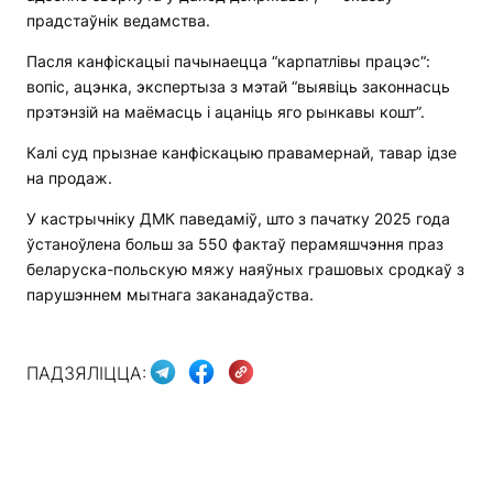
прадстаўнік ведамства.
Пасля канфіскацыі пачынаецца “карпатлівы працэс“:
вопіс, ацэнка, экспертыза з мэтай “выявіць законнасць
прэтэнзій на маёмасць і ацаніць яго рынкавы кошт”.
Калі суд прызнае канфіскацыю правамернай, тавар ідзе
на продаж.
У кастрычніку ДМК паведаміў, што з пачатку 2025 года
ўстаноўлена больш за 550 фактаў перамяшчэння праз
беларуска-польскую мяжу наяўных грашовых сродкаў з
парушэннем мытнага заканадаўства.
ПАДЗЯЛІЦЦА: