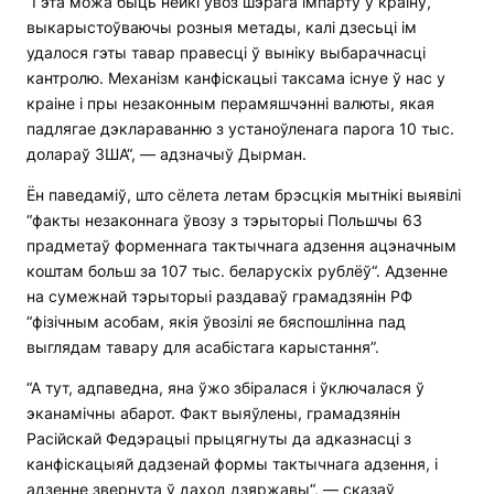
“Гэта можа быць нейкі ўвоз шэрага імпарту ў краіну,
выкарыстоўваючы розныя метады, калі дзесьці ім
удалося гэты тавар правесці ў выніку выбарачнасці
кантролю. Механізм канфіскацыі таксама існуе ў нас у
краіне і пры незаконным перамяшчэнні валюты, якая
падлягае дэклараванню з устаноўленага парога 10 тыс.
долараў ЗША“, — адзначыў Дырман.
Ён паведаміў, што сёлета летам брэсцкія мытнікі выявілі
“факты незаконнага ўвозу з тэрыторыі Польшчы 63
прадметаў форменнага тактычнага адзення ацэначным
коштам больш за 107 тыс. беларускіх рублёў“. Адзенне
на сумежнай тэрыторыі раздаваў грамадзянін РФ
“фізічным асобам, якія ўвозілі яе бяспошлінна пад
выглядам тавару для асабістага карыстання”.
“А тут, адпаведна, яна ўжо збіралася і ўключалася ў
эканамічны абарот. Факт выяўлены, грамадзянін
Расійскай Федэрацыі прыцягнуты да адказнасці з
канфіскацыяй дадзенай формы тактычнага адзення, і
адзенне звернута ў даход дзяржавы“, — сказаў