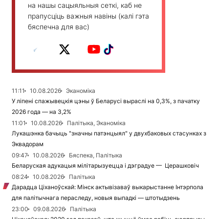
на нашы сацыяльныя сеткі, каб не
прапусціць важныя навіны (калі гэта
бяспечна для вас)
11:11
10.08.2026
Эканоміка
У ліпені спажывецкія цэны ў Беларусі выраслі на 0,3%, з пачатку
2026 года — на 3,2%
11:01
10.08.2026
Палітыка, Эканоміка
Лукашэнка бачыць "значны патэнцыял" у двухбаковых стасунках з
Эквадорам
09:47
10.08.2026
Бяспека, Палітыка
Беларуская адукацыя мілітарызуецца і дэградуе — Церашковіч
08:24
10.08.2026
Палітыка
Дарадца Ціханоўскай: Мінск актывізаваў выкарыстанне Інтэрпола
для палітычнага пераследу, новыя выпадкі — штотыдзень
23:00
09.08.2026
Палітыка