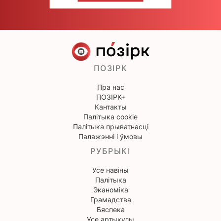
ПОЗІРК
Пра нас
ПОЗІРК+
Кантакты
Палітыка cookie
Палітыка прыватнасці
Палажэнні і ўмовы
РУБРЫКІ
Усе навіны
Палітыка
Эканоміка
Грамадства
Бяспека
Усе артыкулы