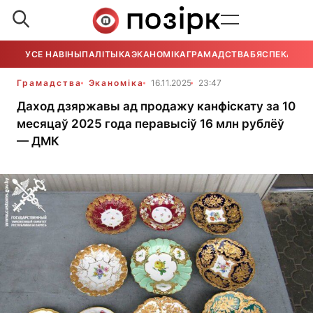
УСЕ НАВІНЫ
ПАЛІТЫКА
ЭКАНОМІКА
ГРАМАДСТВА
БЯСПЕКА
УСЕ
Грамадства
Эканоміка
16.11.2025
23:47
Даход дзяржавы ад продажу канфіскату за 10
месяцаў 2025 года перавысіў 16 млн рублёў
— ДМК