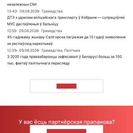
незалежных СМІ
13:42
09.08.2026
Грамадства
ДТЗ з удзелам міліцэйскага транспарту ў Кобрыне — супрацоўнікі
МУС дастаўленыя ў бальніцу
12:55
09.08.2026
Грамадства
45-гадоваму жыхару Салігорска пагражае да 15 гадоў зняволення
за распаўсюд наркотыкаў
12:35
09.08.2026
Грамадства, Палітыка
З 2020 года праваабаронцы зафіксавалі ў Беларусі больш за 100
тыс. фактаў палітычнага пераследу
ЧЫТАЦЬ
У вас ёсць партнёрская прапанова?
НАПІШЫЦЕ НАМ