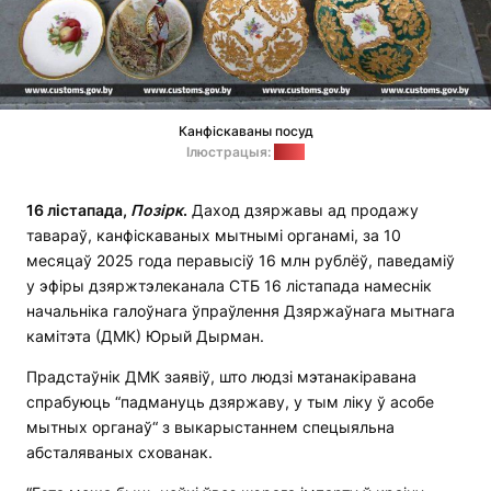
Канфіскаваны посуд
Ілюстрацыя:
ДМК
16 лістапада,
П
о
зірк
.
Даход дзяржавы ад продажу
тавараў, канфіскаваных мытнымі органамі, за 10
месяцаў 2025 года перавысіў 16 млн рублёў, паведаміў
у эфіры дзяржтэлеканала СТБ 16 лістапада намеснік
начальніка галоўнага ўпраўлення Дзяржаўнага мытнага
камітэта (ДМК) Юрый Дырман.
Прадстаўнік ДМК заявіў, што людзі мэтанакіравана
спрабуюць “падмануць дзяржаву, у тым ліку ў асобе
мытных органаў“ з выкарыстаннем спецыяльна
абсталяваных схованак.