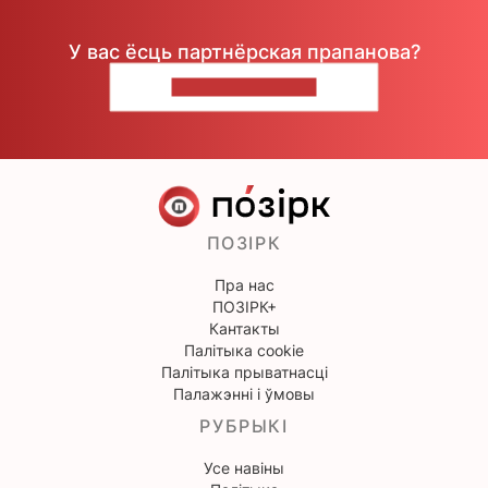
У вас ёсць партнёрская прапанова?
НАПІШЫЦЕ НАМ
ПОЗІРК
Пра нас
ПОЗІРК+
Кантакты
Палітыка cookie
Палітыка прыватнасці
Палажэнні і ўмовы
РУБРЫКІ
Усе навіны