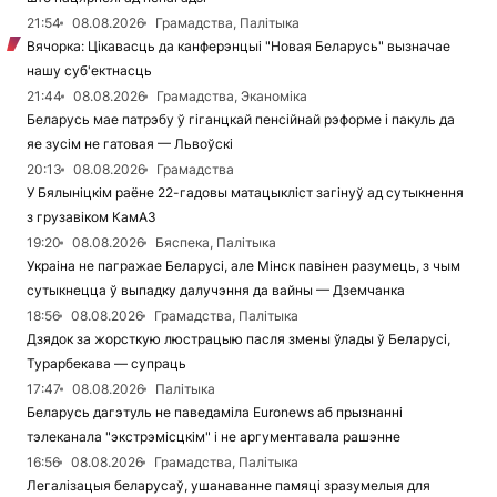
21:54
08.08.2026
Грамадства, Палітыка
Вячорка: Цікавасць да канферэнцыі "Новая Беларусь" вызначае
нашу суб'ектнасць
21:44
08.08.2026
Грамадства, Эканоміка
Беларусь мае патрэбу ў гіганцкай пенсійнай рэформе і пакуль да
яе зусім не гатовая — Львоўскі
20:13
08.08.2026
Грамадства
У Бялыніцкім раёне 22-гадовы матацыкліст загінуў ад сутыкнення
з грузавіком КамАЗ
19:20
08.08.2026
Бяспека, Палітыка
Украіна не пагражае Беларусі, але Мінск павінен разумець, з чым
сутыкнецца ў выпадку далучэння да вайны — Дземчанка
18:56
08.08.2026
Грамадства, Палітыка
Дзядок за жорсткую люстрацыю пасля змены ўлады ў Беларусі,
Турарбекава — супраць
17:47
08.08.2026
Палітыка
Беларусь дагэтуль не паведаміла Euronews аб прызнанні
тэлеканала "экстрэмісцкім" і не аргументавала рашэнне
16:56
08.08.2026
Грамадства, Палітыка
Легалізацыя беларусаў, ушанаванне памяці зразумелыя для