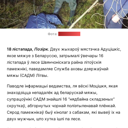
Фота:
САДМ Літвы
18 лістапада,
Позірк
.
Двух жыхароў мястэчка Адуцішкіс,
якое мяжуе з Беларуссю, затрымалі ўвечары 16
лістапада ў лесе Швянчоніскага раёна літоўскія
памежнікі, паведамляе Служба аховы дзяржаўнай
мяжы (САДМ) Літвы.
Паводле інфармацыі ведамства, ля вёскі Моцішкя, якая
знаходзіцца непадалёк ад беларускай мяжы,
супрацоўнікі САДМ знайшлі 16 “нядбайна складзеных”
скруткаў, абгорнутых чорнай поліэтыленавай плёнкай.
Сярод памежнікаў быў кінолаг з сабакам, які вывеў іх на
двух мужчын, што хутка ішлі па лесе.