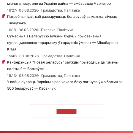
мірнага часу, але ва Украіне вайна — амбасадар Чарнагор
16:27
08.08.2026
Грамадства, Палітыка
Патрэбныя ідэі, каб разварушыць беларусаў замежжа, лічыць
Лябедзька
16:18
08.08.2026
Бяспека, Палітыка
Сумесныя з Беларуссю вучэнні будуць прысвечаныя
супрацьдзеянню тэрарызму ў гарадскіх ўмовах — Мінабароны
Кітая
15:46
08.08.2026
Грамадства, Палітыка
Канферэнцыя "Новая Беларусь" заўжды прыводзіць да "змены
палітык" — Баркоўскі
15:13
08.08.2026
Грамадства, Палітыка
У вайне супраць Украіны з расійскага боку загінула ўжо больш за
500 беларусаў — Кабанчук
ЧЫТАЦЬ