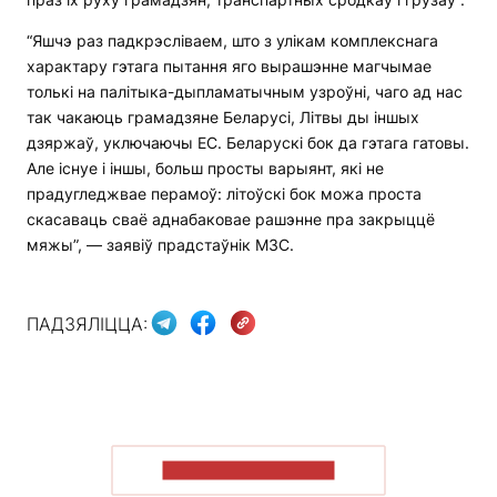
“Яшчэ раз падкрэсліваем, што з улікам комплекснага
характару гэтага пытання яго вырашэнне магчымае
толькі на палітыка-дыпламатычным узроўні, чаго ад нас
так чакаюць грамадзяне Беларусі, Літвы ды іншых
дзяржаў, уключаючы ЕС. Беларускі бок да гэтага гатовы.
Але існуе і іншы, больш просты варыянт, які не
прадугледжвае перамоў: літоўскі бок можа проста
скасаваць сваё аднабаковае рашэнне пра закрыццё
мяжы”, — заявіў прадстаўнік МЗС.
ПАДЗЯЛІЦЦА:
ПАКАЗАЦЬ БОЛЬШ