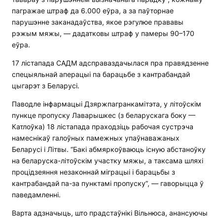
пагражае штраф да 6.000 еўра, а за паўторнае
парушэнне заканадаўства, якое рэгулюе прававы
рэжым мяжы, — дадатковы штраф у памеры 90–170
еўра.
17 лістапада САДМ адсправаздачылася пра правядзенне
спецыяльнай аперацыі па барацьбе з кантрабандай
цыгарэт з Беларусі.
Паводле інфармацыі Дзяржпагранкамітэта, у літоўскім
пункце пропуску Лаварышкес (з беларускага боку —
Катлоўка) 18 лістапада праходзіць рабочая сустрэча
намеснікаў галоўных памежных упаўнаважаных
Беларусі і Літвы. “Бакі абмяркоўваюць існую абстаноўку
на беларуска-літоўскім участку мяжы, а таксама шляхі
процідзеяння незаконнай міграцыі і барацьбы з
кантрабандай па-за пунктамі пропуску”, — гаворыцца ў
паведамленні.
Варта адзначыць, што прадстаўнікі Вільнюса, анансуючы