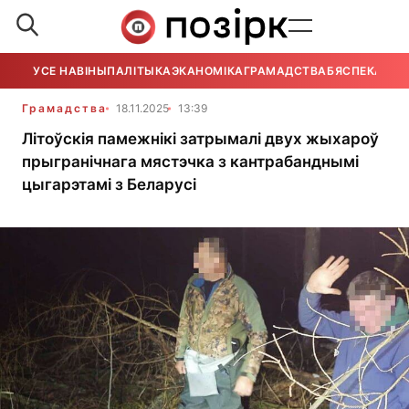
УСЕ НАВІНЫ
ПАЛІТЫКА
ЭКАНОМІКА
ГРАМАДСТВА
БЯСПЕКА
УСЕ
Грамадства
18.11.2025
13:39
Літоўскія памежнікі затрымалі двух жыхароў
прыгранічнага мястэчка з кантрабанднымі
цыгарэтамі з Беларусі