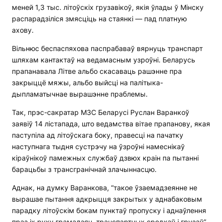
меней 1,3 тыс. літоўскіх грузавікоў, якія ўлады ў Мінску
распарадзіліся змясціць на стаянкі — пад платную
ахову.
Вільнюс беспаспяхова паспрабаваў вярнуць транспарт
шляхам кантактаў на ведамасным узроўні. Беларусь
прапанавала Літве альбо скасаваць рашэнне пра
закрыццё мяжы, альбо выйсці на палітыка-
дыпламатычнае вырашэнне праблемы.
Так, прэс-сакратар МЗС Беларусі Руслан Варанкоў
заявіў 14 лістапада, што ведамства вітае прапанову, якая
паступіла ад літоўскага боку, правесці на пачатку
наступнага тыдня сустрэчу на ўзроўні намеснікаў
кіраўнікоў памежных службаў дзвюх краін па пытанні
барацьбы з трансгранічнай злачыннасцю.
Аднак, на думку Варанкова, “такое ўзаемадзеянне не
вырашае пытання адкрыцця закрытых у аднабаковым
парадку літоўскім бокам пунктаў пропуску і аднаўлення
праз іх руху грамадзян, транспартных сродкаў і грузаў”.