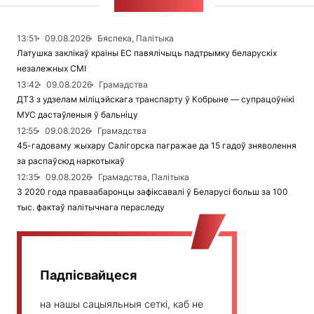
СТУЖКА НАВІН
13:51
09.08.2026
Бяспека, Палітыка
Латушка заклікаў краіны ЕС павялічыць падтрымку беларускіх
незалежных СМІ
13:42
09.08.2026
Грамадства
ДТЗ з удзелам міліцэйскага транспарту ў Кобрыне — супрацоўнікі
МУС дастаўленыя ў бальніцу
12:55
09.08.2026
Грамадства
45-гадоваму жыхару Салігорска пагражае да 15 гадоў зняволення
за распаўсюд наркотыкаў
12:35
09.08.2026
Грамадства, Палітыка
З 2020 года праваабаронцы зафіксавалі ў Беларусі больш за 100
тыс. фактаў палітычнага пераследу
Падпісвайцеся
на нашы сацыяльныя сеткі, каб не