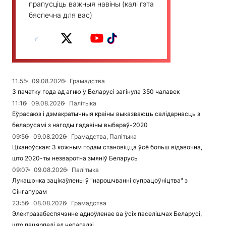
прапусціць важныя навіны (калі гэта
бяспечна для вас)
11:55
09.08.2026
Грамадства
З пачатку года ад агню ў Беларусі загінула 350 чалавек
11:16
09.08.2026
Палітыка
Еўрасаюз і дэмакратычныя краіны выказваюць салідарнасць з
беларусамі з нагоды гадавіны выбараў-2020
09:56
09.08.2026
Грамадства, Палітыка
Ціханоўская: З кожным годам становіцца ўсё больш відавочна,
што 2020-ты незваротна змяніў Беларусь
09:07
09.08.2026
Палітыка
Лукашэнка зацікаўлены ў "нарошчванні супрацоўніцтва" з
Сінгапурам
23:56
08.08.2026
Грамадства
Электразабеспячэнне адноўленае ва ўсіх паселішчах Беларусі,
што пацярпелі ад непагадзі