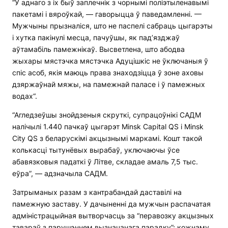
“У аднаго з іх быў заплечнік з чорнымі поліэтыленавымі
пакетамі і вяроўкай, — гаворыцца ў паведамленні. —
Мужчыны прызналіся, што не паспелі сабраць цыгарэты
і хутка пакінулі месца, пачуўшы, як пад’язджаў
аўтамабіль памежнікаў. Высветлена, што абодва
жыхары мястэчка мястэчка Адуцішкіс не ўключаныя ў
спіс асоб, якія маюць права знаходзіцца ў зоне аховы
дзяржаўнай мяжы, на памежнай паласе і ў памежных
водах“.
“Агледзеўшы знойдзеныя скруткі, супрацоўнікі САДМ
налічылі 1.440 пачкаў цыгарэт Minsk Capital QS і Minsk
City QS з беларускімі акцызнымі маркамі. Кошт такой
колькасці тытунёвых вырабаў, уключаючы ўсе
абавязковыя падаткі ў Літве, складае амаль 7,5 тыс.
еўра”, — адзначыла САДМ.
Затрыманых разам з кантрабандай даставілі на
памежную заставу. У дачыненні да мужчын распачатая
адміністрацыйная вытворчасць за “перавозку акцызных
тавараў з парушэннем вызначанага парадку”; кожнаму