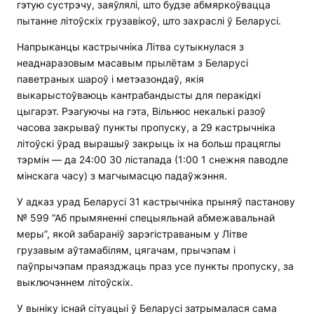
гэтую сустрэчу, заяўлялі, што будзе абмяркоўвацца
пытанне літоўскіх грузавікоў, што захраслі ў Беларусі.
Напрыканцы кастрычніка Літва сутыкнулася з
неаднаразовым масавым прылётам з Беларусі
паветраных шароў і метэазондаў, якія
выкарыстоўваюць кантрабандысты для перакідкі
цыгарэт. Рэагуючы на ​​гэта, Вільнюс некалькі разоў
часова закрываў пункты пропуску, а 29 кастрычніка
літоўскі ўрад вырашыў закрыць іх на больш працяглы
тэрмін — да 24:00 30 лістапада (1:00 1 снежня паводле
мінскага часу) з магчымасцю падаўжэння.
У адказ урад Беларусі 31 кастрычніка прыняў пастанову
№ 599 “Аб прымяненні спецыяльнай абмежавальнай
меры”, якой забараніў зарэгістраваным у Літве
грузавым аўтамабілям, цягачам, прычэпам і
паўпрычэпам праязджаць праз усе пункты пропуску, за
выключэннем літоўскіх.
У выніку існай сітуацыі ў Беларусі затрымалася сама