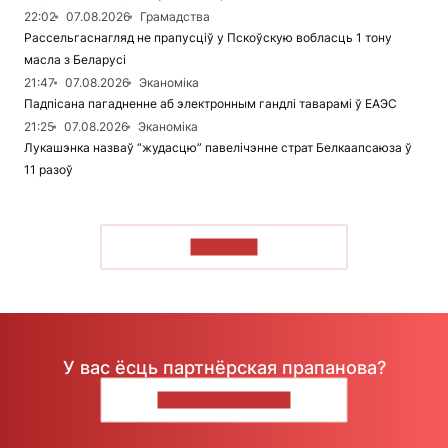
22:02
07.08.2026
Грамадства
Рассельгаснагляд не прапусціў у Пскоўскую вобласць 1 тону
масла з Беларусі
21:47
07.08.2026
Эканоміка
Падпісана пагадненне аб электронным гандлі таварамі ў ЕАЭС
21:25
07.08.2026
Эканоміка
Лукашэнка назваў “жудасцю” павелічэнне страт Белкаапсаюза ў
11 разоў
ЧЫТАЦЬ
У вас ёсць партнёрская прапанова?
НАПІШЫЦЕ НАМ