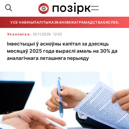
УСЕ НАВІНЫ
ПАЛІТЫКА
ЭКАНОМІКА
ГРАМАДСТВА
БЯСПЕКА
УСЕ
Эканоміка
20.11.2025
12:02
Інвестыцыі ў асноўны капітал за дзесяць
месяцаў 2025 года выраслі амаль на 30% да
аналагічнага леташняга перыяду