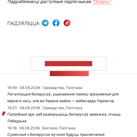
Падрабязнасці даступныя падпісчыкам
“Позірк+”
ПАДЗЯЛІЦЦА:
ПАКАЗАЦЬ БОЛЬШ
СТУЖКА НАВІН
16:56
08.08.2026
Грамадства, Палітыка
Легалізацыя беларусаў, ушанаванне памяці зразумелыя для
мірнага часу, але ва Украіне вайна — амбасадар Чарнагор
16:27
08.08.2026
Грамадства, Палітыка
Патрэбныя ідэі, каб разварушыць беларусаў замежжа, лічыць
Лябедзька
16:18
08.08.2026
Бяспека, Палітыка
Сумесныя з Беларуссю вучэнні будуць прысвечаныя