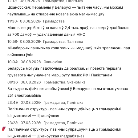
12:13
08.08.2026
Грамадства, Палітыка
Ціханоўская: Перамены ў Беларусі — пытанне часу, мы можам
паўплываць на стварэнне новага акна магчымасцяў
11:30
08.08.2026
Грамадства
Моцны вецер 6 жніўня паваліў 2,4 тыс. дрэў, пашкодзіў дахі больш
за 700 дамоў — удакладненыя даныя МНС
10:58
08.08.2026
Грамадства, Палітыка
Мінабароны пашырыла кола жанчын-медыкаў, якія трапляюць пад
вайсковы ўлік
10:04
08.08.2026
Эканоміка
Беларусь могуць падключыць да рэалізацыі праекта першага
грузавога чыгуначнага маршруту паміж РФ і Пакістанам
09:36
08.08.2026
Грамадства, Эканоміка
За тыдзень фізічныя асобы ўвезлі ў Беларусь на льготных умовах
251 электрамабіль
23:48
07.08.2026
Грамадства, Палітыка
Палітычныя структуры павінны супрацоўнічаць з грамадскімі
ініцыятывамі — Ціханоўская
23:23
07.08.2026
Грамадства, Палітыка
Палітычныя структуры павінны супрацоўнічаць з грамадскімі
ініцыятывамі — Ціханоўская (падрабязна)