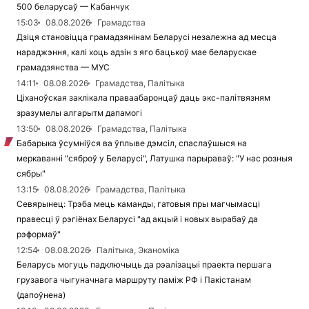
500 беларусаў — Кабанчук
15:03
08.08.2026
Грамадства
Дзіця становіцца грамадзянінам Беларусі незалежна ад месца
нараджэння, калі хоць адзін з яго бацькоў мае беларускае
грамадзянства — МУС
14:11
08.08.2026
Грамадства, Палітыка
Ціханоўская заклікала праваабаронцаў даць экс-палітвязням
зразумелы алгарытм дапамогі
13:50
08.08.2026
Грамадства, Палітыка
Бабарыка ўсумніўся ва ўплыве дэмсіл, спаслаўшыся на
меркаванні "сяброў у Беларусі", Латушка парыраваў: "У нас розныя
сябры"
13:15
08.08.2026
Грамадства, Палітыка
Севярынец: Трэба мець каманды, гатовыя пры магчымасці
правесці ў рэгіёнах Беларусі "ад акцый і новых вырабаў да
рэформаў"
12:54
08.08.2026
Палітыка, Эканоміка
Беларусь могуць падключыць да рэалізацыі праекта першага
грузавога чыгуначнага маршруту паміж РФ і Пакістанам
(дапоўнена)