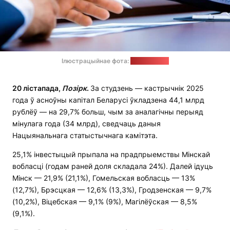
Ілюстрацыйнае фота:
pixabay.com
20 лістапада,
Позірк
.
За студзень — кастрычнік 2025
года ў асноўны капітал Беларусі ўкладзена 44,1 млрд
рублёў — на 29,7% больш, чым за аналагічны перыяд
мінулага года (34 млрд), сведчаць даныя
Нацыянальнага статыстычнага камітэта.
25,1% інвестыцый прыпала на прадпрыемствы Мінскай
вобласці (годам раней доля складала 24%). Далей ідуць
Мінск — 21,9% (21,1%), Гомельская вобласць — 13%
(12,7%), Брэсцкая — 12,6% (13,3%), Гродзенская — 9,7%
(10,2%), Віцебская — 9,1% (9%), Магілёўская — 8,5%
(9,1%).