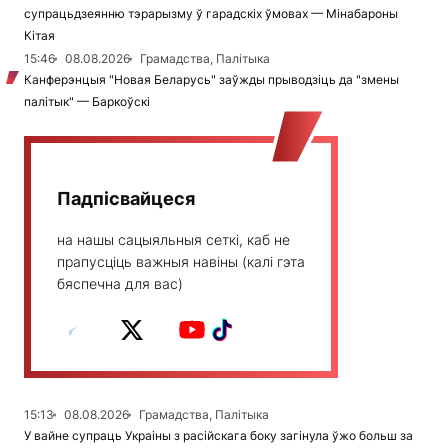
супрацьдзеянню тэрарызму ў гарадскіх ўмовах — Мінабароны
Кітая
15:46
08.08.2026
Грамадства, Палітыка
Канферэнцыя "Новая Беларусь" заўжды прыводзіць да "змены
палітык" — Баркоўскі
Падпісвайцеся
на нашы сацыяльныя сеткі, каб не
прапусціць важныя навіны (калі гэта
бяспечна для вас)
15:13
08.08.2026
Грамадства, Палітыка
У вайне супраць Украіны з расійскага боку загінула ўжо больш за