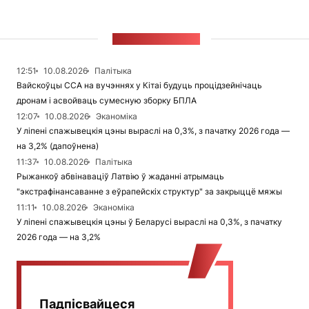
СТУЖКА НАВІН
12:51
10.08.2026
Палітыка
Вайскоўцы ССА на вучэннях у Кітаі будуць процідзейнічаць
дронам і асвойваць сумесную зборку БПЛА
12:07
10.08.2026
Эканоміка
У ліпені спажывецкія цэны выраслі на 0,3%, з пачатку 2026 года —
на 3,2% (дапоўнена)
11:37
10.08.2026
Палітыка
Рыжанкоў абвінаваціў Латвію ў жаданні атрымаць
"экстрафінансаванне з еўрапейскіх структур" за закрыццё мяжы
11:11
10.08.2026
Эканоміка
У ліпені спажывецкія цэны ў Беларусі выраслі на 0,3%, з пачатку
2026 года — на 3,2%
Падпісвайцеся