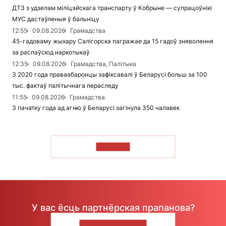
ДТЗ з удзелам міліцэйскага транспарту ў Кобрыне — супрацоўнікі
МУС дастаўленыя ў бальніцу
12:55
09.08.2026
Грамадства
45-гадоваму жыхару Салігорска пагражае да 15 гадоў зняволення
за распаўсюд наркотыкаў
12:35
09.08.2026
Грамадства, Палітыка
З 2020 года праваабаронцы зафіксавалі ў Беларусі больш за 100
тыс. фактаў палітычнага пераследу
11:55
09.08.2026
Грамадства
З пачатку года ад агню ў Беларусі загінула 350 чалавек
ЧЫТАЦЬ
У вас ёсць партнёрская прапанова?
НАПІШЫЦЕ НАМ