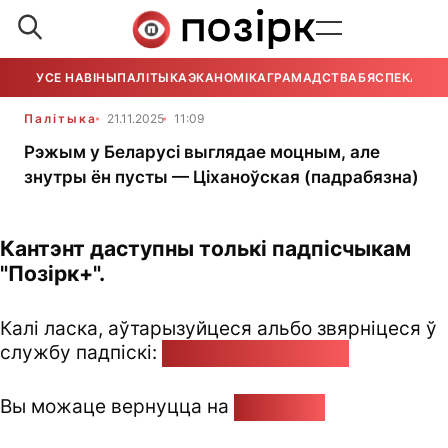
УСЕ НАВІНЫ
ПАЛІТЫКА
ЭКАНОМІКА
ГРАМАДСТВА
БЯСПЕКА
УСЕ
Палітыка
21.11.2025
11:09
Рэжым у Беларусі выглядае моцным, але
знутры ён пусты — Ціханоўская (падрабязна)
Кантэнт даступны толькі падпісчыкам
"Позірк+".
Калі ласка, аўтарызуйцеся альбо звярніцеся ў
службу падпіскі:
pozirk@pozirk.online
Вы можаце вернуцца на
Галоўную