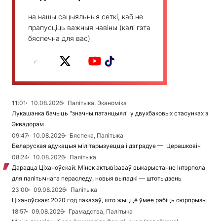
на нашы сацыяльныя сеткі, каб не
прапусціць важныя навіны (калі гэта
бяспечна для вас)
11:01
10.08.2026
Палітыка, Эканоміка
Лукашэнка бачыць "значны патэнцыял" у двухбаковых стасунках з
Эквадорам
09:47
10.08.2026
Бяспека, Палітыка
Беларуская адукацыя мілітарызуецца і дэградуе — Церашковіч
08:24
10.08.2026
Палітыка
Дарадца Ціханоўскай: Мінск актывізаваў выкарыстанне Інтэрпола
для палітычнага пераследу, новыя выпадкі — штотыдзень
23:00
09.08.2026
Палітыка
Ціханоўская: 2020 год паказаў, што жыццё ўмее рабіць сюрпрызы
18:57
09.08.2026
Грамадства, Палітыка