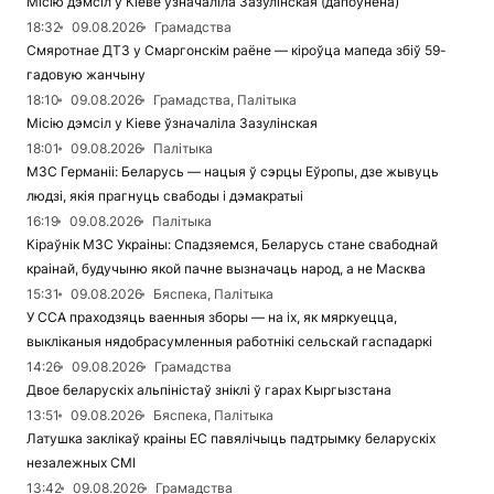
Місію дэмсіл у Кіеве ўзначаліла Зазулінская (дапоўнена)
18:32
09.08.2026
Грамадства
Смяротнае ДТЗ у Смаргонскім раёне — кіроўца мапеда збіў 59-
гадовую жанчыну
18:10
09.08.2026
Грамадства, Палітыка
Місію дэмсіл у Кіеве ўзначаліла Зазулінская
18:01
09.08.2026
Палітыка
МЗС Германіі: Беларусь — нацыя ў сэрцы Еўропы, дзе жывуць
людзі, якія прагнуць свабоды і дэмакратыі
16:19
09.08.2026
Палітыка
Кіраўнік МЗС Украіны: Спадзяемся, Беларусь стане свабоднай
краінай, будучыню якой пачне вызначаць народ, а не Масква
15:31
09.08.2026
Бяспека, Палітыка
У ССА праходзяць ваенныя зборы — на іх, як мяркуецца,
выкліканыя нядобрасумленныя работнікі сельскай гаспадаркі
14:26
09.08.2026
Грамадства
Двое беларускіх альпіністаў зніклі ў гарах Кыргызстана
13:51
09.08.2026
Бяспека, Палітыка
Латушка заклікаў краіны ЕС павялічыць падтрымку беларускіх
незалежных СМІ
13:42
09.08.2026
Грамадства