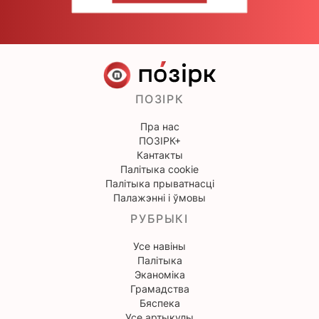
ПОЗІРК
Пра нас
ПОЗІРК+
Кантакты
Палітыка cookie
Палітыка прыватнасці
Палажэнні і ўмовы
РУБРЫКІ
Усе навіны
Палітыка
Эканоміка
Грамадства
Бяспека
Усе артыкулы