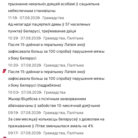
прызнанне некалькіх дзяцей асобамі ў сацыяльна
небяспечным становішчы
11:16
07.08.2026
Грамадства
Ад непагадзі пацярпелі дамы ў 57 населеных
пунктаў Беларусі, траўмаванае дзіця
10:29
07.08.2026
Грамадства, Палітыка
Пасля 15-дзённага перапынку Латвія зноў
зафіксавала больш за 100 спробаў парушэння мяжы
з боку Беларусі
10:20
07.08.2026
Грамадства, Палітыка
Пасля 15-дзённага перапынку Латвія зноў
зафіксавала больш за 100 спробаў парушэння мяжы
з боку Беларусі (падрабязна)
10:03
07.08.2026
Грамадства
Жыхар Віцебска з псіхічным захворваннем
абвінавачаны ў забойстве 10-месячнай дзяўчынкі
09:19
07.08.2026
Грамадства, Палітыка
За сем месяцаў колькасць беларусаў з дазволам на
пражыванне ў Літве зменшылася амаль на 4%
09:17
07.08.2026
Грамадства, Палітыка