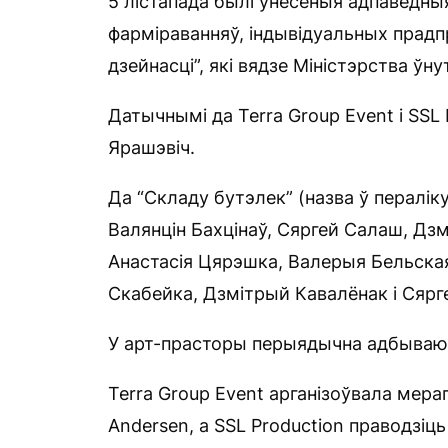
5 лістапада былі ўнесеныя адпаведныя
фарміраванняў, індывідуальных прад
дзейнасці”, які вядзе Міністэрства ўн
Датычнымі да Terra Group Event і SSL
Ярашэвіч.
Да “Складу бутэлек” (назва ў пералік
Валянцін Бахцінаў, Сяргей Салаш, Дзм
Анастасія Цярэшка, Валерыя Бельска
Скабейка, Дзмітрый Кавалёнак і Сярге
У арт-прасторы перыядычна адбываюц
Terra Group Event арганізоўвала мера
Andersen, а SSL Production праводзіць