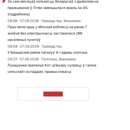
За сем месяцаў колькасць беларусаў з дазволам на
пражыванне ў Літве зменшылася амаль на 4%
(падрабязна)
08:58
07.08.2026
Грамадства, Эканоміка
Праз непагадзь у Мінскай вобласці на ранак 7
жніўня без электрычнасці заставалася 288
населеных пунктаў
08:54
07.08.2026
Грамадства
У Мазырскім раёне патануў 4-гадовы хлопчык
08:27
07.08.2026
Палітыка, Эканоміка
Лукашэнка прапануе Кот-д'Івуару супрацу ў галіне
сельскай гаспадаркі, прамысловасці
ЧЫТАЦЬ