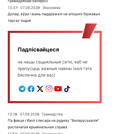
грамадзянам Беларусі
13:37
07.08.2026
Эканоміка
Долар, еўра і юань падаражэлі на апошніх біржавых
таргах тыдня
Падпісвайцеся
на нашы сацыяльныя сеткі, каб не
прапусціць важныя навіны (калі гэта
бяспечна для вас)
13:18
07.08.2026
Грамадства
Па факце гібелі слесара на рудніку "Беларуськалія"
распачатая крымінальная справа
12:53
07.08.2026
Грамадства