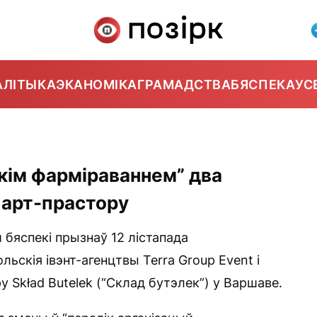
АЛІТЫКА
ЭКАНОМІКА
ГРАМАДСТВА
БЯСПЕКА
УС
кім фарміраваннем” два
і арт-прастору
 бяспекі прызнаў 12 лістапада
ьскія івэнт-агенцтвы Terra Group Event і
у Skład Butelek (“Склад бутэлек”) у Варшаве.