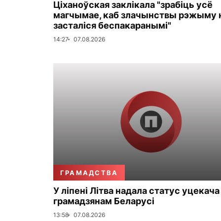
Ціханоўская заклікала "зрабіць усё
магчымае, каб злачынствы рэжыму 
засталіся беспакаранымі"
14:27
07.08.2026
ГРАМАДСТВА
У ліпені Літва надала статус уцекача
грамадзянам Беларусі
13:58
07.08.2026