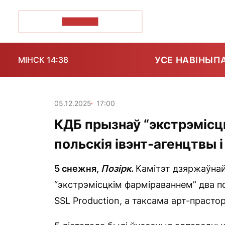
ПОЗІРК+
УСЕ НАВІНЫ
П
МІНСК 14:38
05.12.2025
17:00
КДБ прызнаў “экстрэмісц
польскія івэнт-агенцтвы 
5 снежня,
Позірк
.
Камітэт дзяржаўнай
“экстрэмісцкім фарміраваннем” два пол
SSL Production, а таксама арт-прастор