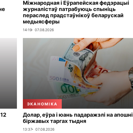
Міжнародная і Еўрапейская федэрацыі
не
журналістаў патрабуюць спыніць
пераслед прадстаўнікоў беларускай
медыясферы
14:19
07.08.2026
ЭКАНОМІКА
 12
Долар, еўра і юань падаражэлі на апошні
біржавых таргах тыдня
13:37
07.08.2026