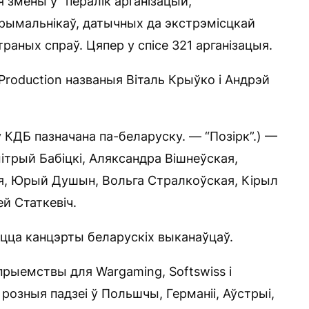
 змены ў “пералік арганізацый,
прымальнікаў, датычных да экстрэмісцкай
утраных спраў. Цяпер у спісе 321 арганізацыя.
 Production названыя Віталь Крыўко і Андрэй
у КДБ пазначана па-беларуску. — “Позірк”.) —
ітрый Бабіцкі, Аляксандра Вішнеўская,
я, Юрый Душын, Вольга Стралкоўская, Кірыл
й Статкевіч.
ца канцэрты беларускіх выканаўцаў.
прыемствы для Wargaming, Softswiss і
 розныя падзеі ў Польшчы, Германіі, Аўстрыі,