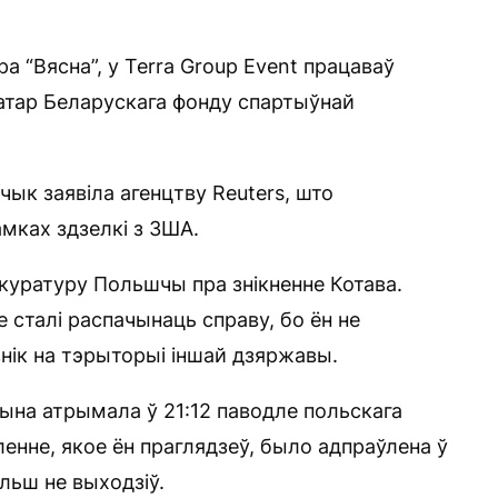
 “Вясна”, у Terra Group Event працаваў
атар Беларускага фонду спартыўнай
пчык заявіла агенцтву Reuters, што
мках здзелкі з ЗША.
акуратуру Польшчы пра знікненне Котава.
сталі распачынаць справу, бо ён не
знік на тэрыторыі іншай дзяржавы.
на атрымала ў 21:12 паводле польскага
ленне, якое ён праглядзеў, было адпраўлена ў
ольш не выходзіў.