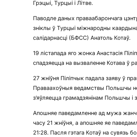
Грэцыі, Турцыі і Літве.
Паводле даных праваабарончага цэнтра
зніклы ў Турцыі міжнародны каардын
салідарнасці (БФСС) Анатоль Котаў.
19 лістапада яго жонка Анастасія Пілі
спадзяецца на вызваленне Котава ў ра
27 жніўня Піліпчык падала заяву ў пр
Праваахоўныя ведамствы Польшчы не 
з’яўляецца грамадзянінам Польшчы і 
Апошняе паведамленне ад мужа жанчы
часу 21 жніўня, а апошняе яе паведам
21:28. Пасля гэтага Котаў на сувязь б