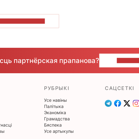
ПАКАЗАЦЬ БОЛЬШ
ёсць партнёрская прапанова?
НАПІШЫ
РУБРЫКІ
САЦСЕТКІ
Усе навіны
Палітыка
Эканоміка
Грамадства
насці
Бяспека
вы
Усе артыкулы