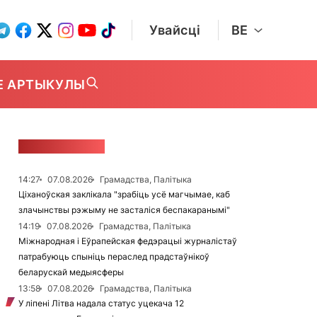
Увайсці
BE
Е АРТЫКУЛЫ
СТУЖКА НАВІН
14:27
07.08.2026
Грамадства, Палітыка
Ціханоўская заклікала "зрабіць усё магчымае, каб
злачынствы рэжыму не засталіся беспакаранымі"
14:19
07.08.2026
Грамадства, Палітыка
Міжнародная і Еўрапейская федэрацыі журналістаў
патрабуюць спыніць пераслед прадстаўнікоў
беларускай медыясферы
13:58
07.08.2026
Грамадства, Палітыка
У ліпені Літва надала статус уцекача 12