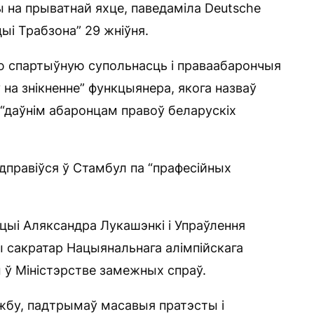
ы на прыватнай яхце, паведаміла Deutsche
цыі Трабзона” 29 жніўня.
ю спартыўную супольнасць і праваабарончыя
 на знікненне” функцыянера, якога назваў
“даўнім абаронцам правоў беларускіх
дправіўся ў Стамбул па “прафесійных
цыі Аляксандра Лукашэнкі і Упраўлення
ы сакратар Нацыянальнага алімпійскага
 ў Міністэрстве замежных спраў.
жбу, падтрымаў масавыя пратэсты і