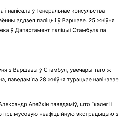
а і напісала ў Генеральнае консульства
аённы аддзел паліцыі ў Варшаве. 25 жніўня
авека ў Дэпартамент паліцыі Стамбула па
іўня з Варшавы ў Стамбул, увечары таго ж
а, паведаміла 28 жніўня турэцкае навінавае
ляксандр Апейкін паведаміў, што “калегі і
яго прымусовую неафіцыйную экстрадыцыю з