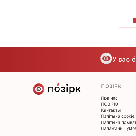
У вас 
ПОЗІРК
Пра нас
ПОЗІРК+
Кантакты
Палітыка cookie
Палітыка прыват
Палажэнні і ўмо