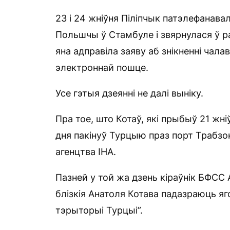
23 і 24 жніўня Піліпчык патэлефанавал
Польшчы ў Стамбуле і звярнулася ў р
яна адправіла заяву аб знікненні чал
электроннай пошце.
Усе гэтыя дзеянні не далі выніку.
Пра тое, што Котаў, які прыбыў 21 жн
дня пакінуў Турцыю праз порт Трабзон
агенцтва IHA.
Пазней у той жа дзень кіраўнік БФСС А
блізкія Анатоля Котава падазраюць 
тэрыторыі Турцыі”.