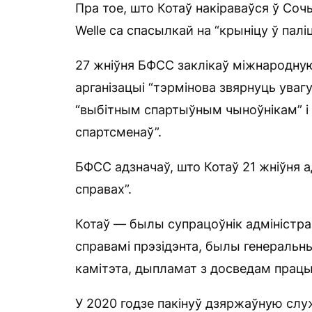
Пра тое, што Котаў накіраваўся ў Соч
Welle са спасылкай на “крыніцу ў палі
27 жніўня БФСС заклікаў міжнародну
арганізацыі “тэрмінова звярнуць увагу
“выбітным спартыўным чыноўнікам” і 
спартсменаў”.
БФСС адзначаў, што Котаў 21 жніўня а
справах”.
Котаў — былы супрацоўнік адміністра
справамі прэзідэнта, былы генеральн
камітэта, дыпламат з досведам працы
У 2020 годзе пакінуў дзяржаўную слу