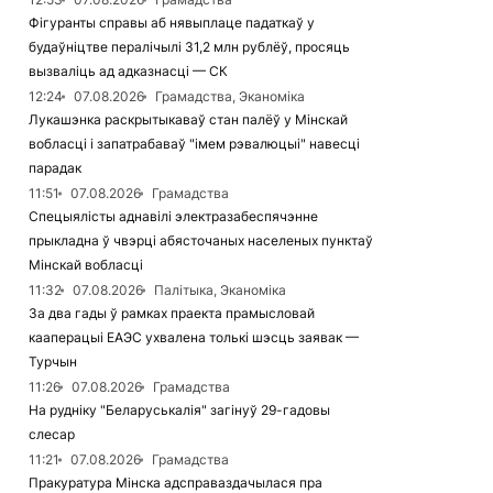
Фігуранты справы аб нявыплаце падаткаў у
будаўніцтве пералічылі 31,2 млн рублёў, просяць
вызваліць ад адказнасці — СК
12:24
07.08.2026
Грамадства, Эканоміка
Лукашэнка раскрытыкаваў стан палёў у Мінскай
вобласці і запатрабаваў "імем рэвалюцыі" навесці
парадак
11:51
07.08.2026
Грамадства
Спецыялісты аднавілі электразабеспячэнне
прыкладна ў чвэрці абясточаных населеных пунктаў
Мінскай вобласці
11:32
07.08.2026
Палітыка, Эканоміка
За два гады ў рамках праекта прамысловай
кааперацыі ЕАЭС ухвалена толькі шэсць заявак —
Турчын
11:26
07.08.2026
Грамадства
На рудніку "Беларуськалія" загінуў 29-гадовы
слесар
11:21
07.08.2026
Грамадства
Пракуратура Мінска адсправаздачылася пра