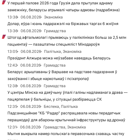
У першай палове 2026 года Грузія дала прытулак аднаму
замежніку, беларусы атрымалі чатыры адмовы (падрабязна)
13:38
06.08.2026
Эканоміка
Долар, еўра і юань падаражэлі на біржавых таргах 6 жніўня
13:36
06.08.2026
Грамадства
Штогод афтальмолагі прымаюць у паліклініках больш за 2,5 млн
пацыентаў — пазаштатны спецыяліст Мінздароўя
13:05
06.08.2026
Палітыка, Эканоміка
Прэзідэнт Алжыра можа неўзабаве наведаць Беларусь
12:42
06.08.2026
Грамадства
Беларус арыштаваны ў Варшаве на падставе падазрэння ў
захоўванні і збыце наркотыкаў і псіхатропаў
12:38
06.08.2026
Грамадства
У цэнтры Мінска на дзяўчыну ўпалі галіны надламанага дрэва —
пацярпелая ў бальніцы, у сітуацыі разбіраецца СК
12:35
06.08.2026
Бяспека, Палітыка
Падсанкцыйнае "КБ "Радар" распрацавала новы перадатчык
перашкодаў для абароны крытычнай інфраструктуры ад дронаў
12:31
06.08.2026
Грамадства, Эканоміка
Мытня выкрыла намер польскага перавозчыка схаваць частку