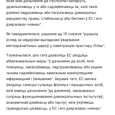
якая мае дачыненне да Рэспублікі Беларусь,
удзельнічаюць у іх або садзейнічаюць ім, калі такія
дзеянні падрываюць або пагражаюць дэмакратыі,
вяршэнству права, стабільнасці або бяспекі ў ЕС і яго
дзяржавах-членах”.
Як паведамлялася, рашэнне ад 15 снежня “рушыла
ўслед за нядаўнімі выпадкамі ўварвання
метэаралагічных шароў у паветраную прастору Літвы”.
Тлумачылася, што гэта дазволіць ЕС уводзіць
абмежавальныя меры “ў дачыненні да асоб, якія
плануюць, накіроўваюць, падтрымліваюць або іншым
чынам садзейнічаюць замежным маніпуляцыям
інфармацыяй і ўмяшанню”. Акрамя таго, ЕС зможа
ўводзіць санкцыі супраць фізічных і юрыдычных асоб,
якія маюць дачыненне “да дзеянняў, накіраваных
супраць функцыянавання дэмакратычных інстытутаў,
эканамічнай дзейнасці або паслуг, якія ўяўляюць
грамадскую цікавасць, у ЕС і яго дзяржавах-членах”.