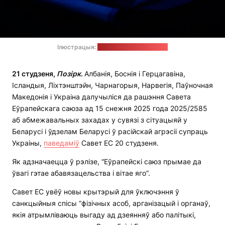
Ілюстрацыя:
Caniceus / pixabay.com
21 студзеня,
Позірк
.
Албанія, Боснія і Герцагавіна,
Ісландыя, Ліхтэнштэйн, Чарнагорыя, Нарвегія, Паўночная
Македонія і Украіна далучыліся да рашэння Савета
Еўрапейскага саюза ад 15 снежня 2025 года 2025/2585
аб абмежавальных захадах у сувязі з сітуацыяй у
Беларусі і ўдзелам Беларусі ў расійскай агрэсіі супраць
Украіны,
паведаміў
Савет ЕС 20 студзеня.
Як адзначаецца ў рэлізе, “Еўрапейскі саюз прымае да
ўвагі гэтае абавязацельства і вітае яго”.
Савет ЕС увёў новы крытэрый для ўключэння ў
санкцыйныя спісы “фізічных асоб, арганізацый і органаў,
якія атрымліваюць выгаду ад дзеянняў або палітыкі,