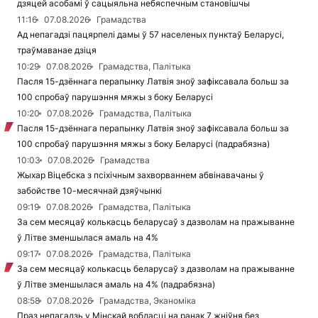
дзяцей асобамі ў сацыяльна небяспечным становішчы
11:16
07.08.2026
Грамадства
Ад непагадзі пацярпелі дамы ў 57 населеных пунктаў Беларусі,
траўмаванае дзіця
10:29
07.08.2026
Грамадства, Палітыка
Пасля 15-дзённага перапынку Латвія зноў зафіксавала больш за
100 спробаў парушэння мяжы з боку Беларусі
10:20
07.08.2026
Грамадства, Палітыка
Пасля 15-дзённага перапынку Латвія зноў зафіксавала больш за
100 спробаў парушэння мяжы з боку Беларусі (падрабязна)
10:03
07.08.2026
Грамадства
Жыхар Віцебска з псіхічным захворваннем абвінавачаны ў
забойстве 10-месячнай дзяўчынкі
09:19
07.08.2026
Грамадства, Палітыка
За сем месяцаў колькасць беларусаў з дазволам на пражыванне
ў Літве зменшылася амаль на 4%
09:17
07.08.2026
Грамадства, Палітыка
За сем месяцаў колькасць беларусаў з дазволам на пражыванне
ў Літве зменшылася амаль на 4% (падрабязна)
08:58
07.08.2026
Грамадства, Эканоміка
Праз непагадзь у Мінскай вобласці на ранак 7 жніўня без