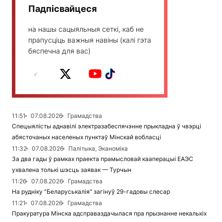
Падпісвайцеся
на нашы сацыяльныя сеткі, каб не
прапусціць важныя навіны (калі гэта
бяспечна для вас)
11:51
07.08.2026
Грамадства
Спецыялісты аднавілі электразабеспячэнне прыкладна ў чвэрці
абясточаных населеных пунктаў Мінскай вобласці
11:32
07.08.2026
Палітыка, Эканоміка
За два гады ў рамках праекта прамысловай кааперацыі ЕАЭС
ухвалена толькі шэсць заявак — Турчын
11:26
07.08.2026
Грамадства
На рудніку "Беларуськалія" загінуў 29-гадовы слесар
11:21
07.08.2026
Грамадства
Пракуратура Мінска адсправаздачылася пра прызнанне некалькіх