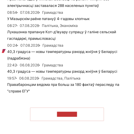
электрычнасці заставалася 288 населеных пунктаў
08:54
07.08.2026
Грамадства
У Мазырскім раёне патануў 4-гадовы хлопчык
08:27
07.08.2026
Палітыка, Эканоміка
Лукашэнка прапануе Кот-д'Івуару супрацу ў галіне сельскай
гаспадаркі, прамысловасці
00:24
07.08.2026
Грамадства
40,3 градуса — новы тэмпературны рэкорд жніўня ў Беларусі
(падрабязна)
22:42
06.08.2026
Грамадства
40,3 градуса — новы тэмпературны рэкорд жніўня ў Беларусі
19:57
06.08.2026
Грамадства, Палітыка
Правабаронцам вядома пра больш за 180 фактаў пераследу па
"справе ЕГУ"
ЧЫТАЦЬ