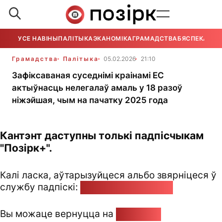
УСЕ НАВІНЫ
ПАЛІТЫКА
ЭКАНОМІКА
ГРАМАДСТВА
БЯСПЕКА
УСЕ
Грамадства
Палітыка
05.02.2026
21:10
Зафіксаваная суседнімі краінамі ЕС
актыўнасць нелегалаў амаль у 18 разоў
ніжэйшая, чым на пачатку 2025 года
Кантэнт даступны толькі падпісчыкам
"Позірк+".
Калі ласка, аўтарызуйцеся альбо звярніцеся ў
службу падпіскі:
pozirk@pozirk.online
Вы можаце вернуцца на
Галоўную