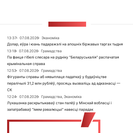
СТУЖКА НАВІН
13:37
07.08.2026
Эканоміка
Долар, еўра і юань падаражэлі на апошніх біржавых таргах тыдня
13:18
07.08.2026
Грамадства
Па факце гібелі слесара на рудніку "Беларуськалія" распачатая
крымінальная справа
12:53
07.08.2026
Грамадства
Фігуранты справы аб нявыплаце падаткаў у будаўніцтве
пералічылі 31,2 млн рублёў, просяць вызваліць ад адказнасці —
СК
12:24
07.08.2026
Грамадства, Эканоміка
Лукашэнка раскрытыкаваў стан палёў у Мінскай вобласці і
запатрабаваў "імем рэвалюцыі" навесці парадак