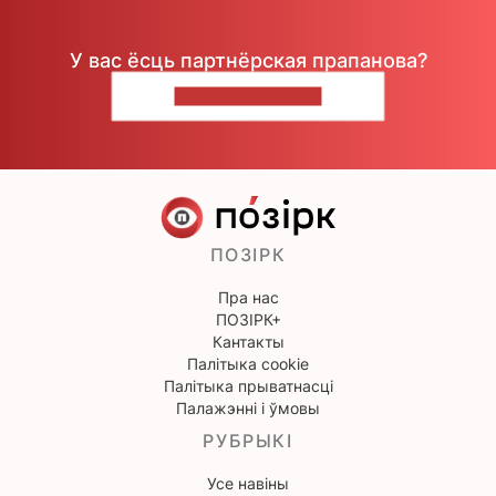
У вас ёсць партнёрская прапанова?
НАПІШЫЦЕ НАМ
ПОЗІРК
Пра нас
ПОЗІРК+
Кантакты
Палітыка cookie
Палітыка прыватнасці
Палажэнні і ўмовы
РУБРЫКІ
Усе навіны