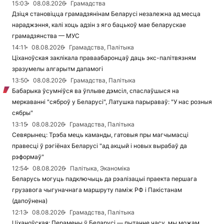
15:03
08.08.2026
Грамадства
Дзіця становіцца грамадзянінам Беларусі незалежна ад месца
нараджэння, калі хоць адзін з яго бацькоў мае беларускае
грамадзянства — МУС
14:11
08.08.2026
Грамадства, Палітыка
Ціханоўская заклікала праваабаронцаў даць экс-палітвязням
зразумелы алгарытм дапамогі
13:50
08.08.2026
Грамадства, Палітыка
Бабарыка ўсумніўся ва ўплыве дэмсіл, спаслаўшыся на
меркаванні "сяброў у Беларусі", Латушка парыраваў: "У нас розныя
сябры"
13:15
08.08.2026
Грамадства, Палітыка
Севярынец: Трэба мець каманды, гатовыя пры магчымасці
правесці ў рэгіёнах Беларусі "ад акцый і новых вырабаў да
рэформаў"
12:54
08.08.2026
Палітыка, Эканоміка
Беларусь могуць падключыць да рэалізацыі праекта першага
грузавога чыгуначнага маршруту паміж РФ і Пакістанам
(дапоўнена)
12:13
08.08.2026
Грамадства, Палітыка
Ціханоўская: Перамены ў Беларусі — пытанне часу, мы можам