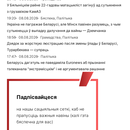
У Бялыніцкім раёне 22-гадовы матацыкліст загінуў ад сутыкнення
з грузавіком КамАЗ
19:20
08.08.2026
Бяспека, Палітыка
Украіна не пагражае Беларусі, але Мінск павінен разумець, з чым
сутыкнецца ў выпадку далучэння да вайны — Дземчанка
18:56
08.08.2026
Грамадства, Палітыка
Дзядок за жорсткую люстрацыю пасля змены ўлады ў Беларусі,
Турарбекава — супраць
17:47
08.08.2026
Палітыка
Беларусь дагэтуль не паведаміла Euronews аб прызнанні
тэлеканала "экстрэмісцкім" і не аргументавала рашэнне
Падпісвайцеся
на нашы сацыяльныя сеткі, каб не
прапусціць важныя навіны (калі гэта
бяспечна для вас)