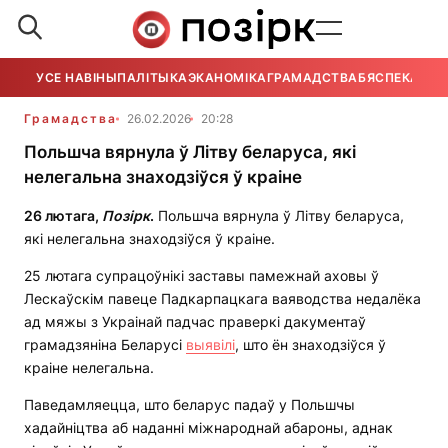
УСЕ НАВІНЫ
ПАЛІТЫКА
ЭКАНОМІКА
ГРАМАДСТВА
БЯСПЕКА
УСЕ
Грамадства
26.02.2026
20:28
Польшча вярнула ў Літву беларуса, які
нелегальна знаходзіўся ў краіне
26 лютага,
П
о
з
і
рк
.
Польшча вярнула ў Літву беларуса,
які нелегальна знаходзіўся ў краіне.
25 лютага супрацоўнікі заставы памежнай аховы ў
Лескаўскім павеце Падкарпацкага ваяводства недалёка
ад мяжы з Украінай падчас праверкі дакументаў
грамадзяніна Беларусі
выявілі
, што ён знаходзіўся ў
краіне нелегальна.
Паведамляецца, што беларус падаў у Польшчы
хадайніцтва аб наданні міжнароднай абароны, аднак