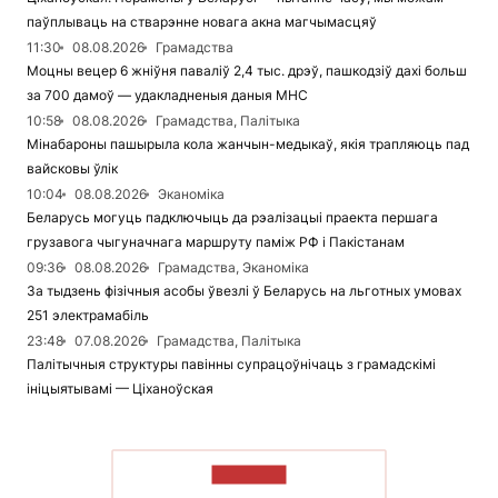
паўплываць на стварэнне новага акна магчымасцяў
11:30
08.08.2026
Грамадства
Моцны вецер 6 жніўня паваліў 2,4 тыс. дрэў, пашкодзіў дахі больш
за 700 дамоў — удакладненыя даныя МНС
10:58
08.08.2026
Грамадства, Палітыка
Мінабароны пашырыла кола жанчын-медыкаў, якія трапляюць пад
вайсковы ўлік
10:04
08.08.2026
Эканоміка
Беларусь могуць падключыць да рэалізацыі праекта першага
грузавога чыгуначнага маршруту паміж РФ і Пакістанам
09:36
08.08.2026
Грамадства, Эканоміка
За тыдзень фізічныя асобы ўвезлі ў Беларусь на льготных умовах
251 электрамабіль
23:48
07.08.2026
Грамадства, Палітыка
Палітычныя структуры павінны супрацоўнічаць з грамадскімі
ініцыятывамі — Ціханоўская
ЧЫТАЦЬ