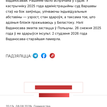
Ваданосавай. Рашэнне было аспрэчана ў судзе. У
кастрычніку 2025 года адміністрацыйны суд Варшавы
стаў на бок заяўніцы, улічваючы індывідуальныя
абставіны — узрост, стан здароўя, а таксама тое, што
адзіныя блізкія пражываюць у Беластоку. Нэлі
Ваданосава змагла застацца ў Польшчы. 26 снежня 2025
года ў яе здарыўся інсульт. 2 студзеня 2026 года
Ваданосава-старэйшая памерла.
ПАДЗЯЛІЦЦА:
ПАКАЗАЦЬ БОЛЬШ
СТУЖКА НАВІН
20:13
08.08.2026
Грамадства