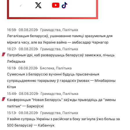
16:56
08.08.2026
Грамадства, Палітыка
Легалізацыя беларусаў, ушанаванне памяці зразумелыя для
мірнага часу, але ва Украіне вайна — амбасадар Чарнагор
16:27
08.08.2026
Грамадства, Палітыка
Патрэбныя ідэі, каб разварушыць беларусаў замежжа, лічыць
Лябедзька
16:18
08.08.2026
Бяспека, Палітыка
Сумесныя з Беларуссю вучэнні будуць прысвечаныя
супрацьдзеянню тэрарызму ў гарадскіх ўмовах — Мінабароны
Кітая
15:46
08.08.2026
Грамадства, Палітыка
Канферэнцыя "Новая Беларусь" заўжды прыводзіць да "змены
палітык" — Баркоўскі
15:13
08.08.2026
Грамадства, Палітыка
У вайне супраць Украіны з расійскага боку загінула ўжо больш за
500 беларусаў — Кабанчук