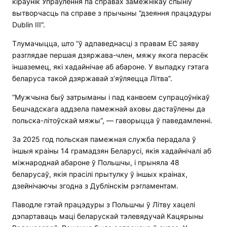
кіраўнік Упраўлення па справах замежнікаў спыніў
вытворчасць па справе з прычыны “дзеяння працэдуры
Dublin III“.
Тлумачыцца, што “ў адпаведнасці з правам ЕС заяву
разглядае першая дзяржава-член, мяжу якога перасёк
іншаземец, які хадайнічае аб абароне. У выпадку гэтага
беларуса такой дзяржавай з’яўляецца Літва”.
“Мужчына быў затрыманы і пад канвоем супрацоўнікаў
Бешчадскага аддзела памежнай аховы дастаўлены да
польска-літоўскай мяжы“, — гаворыцца ў паведамленні.
За 2025 год польская памежная служба перадала ў
іншыя краіны 14 грамадзян Беларусі, якія хадайнічалі аб
міжнароднай абароне ў Польшчы, і прыняла 48
беларусаў, якія прасілі прытулку ў іншых краінах,
дзейнічаючы згодна з Дублінскім рэгламентам.
Паводле гэтай працэдуры з Польшчы ў Літву хацелі
дэпартаваць маці беларускай тэлевядучай Кацярыны