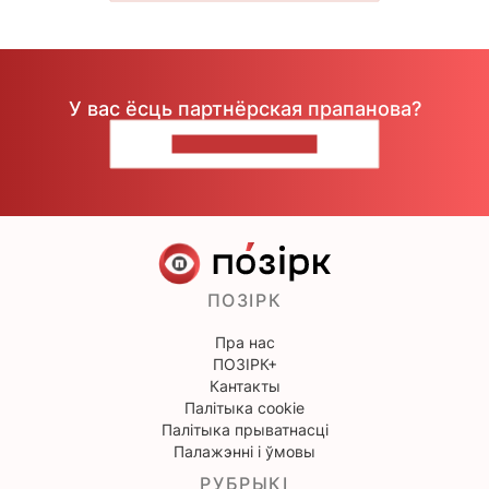
У вас ёсць партнёрская прапанова?
НАПІШЫЦЕ НАМ
ПОЗІРК
Пра нас
ПОЗІРК+
Кантакты
Палітыка cookie
Палітыка прыватнасці
Палажэнні і ўмовы
РУБРЫКІ