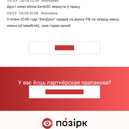
09:30
06.08.2026
Эканоміка
Другі энергаблок БелАЭС вернуты ў працу
09:01
06.08.2026
Эканоміка
У ліпені 2026 года “БелДжы” прадаў на рынку РФ на чвэрць менш
новых аўтамабіляў, чым годам раней
ЧЫТАЦЬ
У вас ёсць партнёрская прапанова?
НАПІШЫЦЕ НАМ