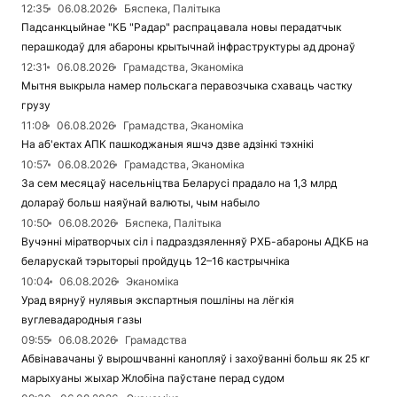
12:35
06.08.2026
Бяспека, Палітыка
Падсанкцыйнае "КБ "Радар" распрацавала новы перадатчык
перашкодаў для абароны крытычнай інфраструктуры ад дронаў
12:31
06.08.2026
Грамадства, Эканоміка
Мытня выкрыла намер польскага перавозчыка схаваць частку
грузу
11:08
06.08.2026
Грамадства, Эканоміка
На аб'ектах АПК пашкоджаныя яшчэ дзве адзінкі тэхнікі
10:57
06.08.2026
Грамадства, Эканоміка
За сем месяцаў насельніцтва Беларусі прадало на 1,3 млрд
долараў больш наяўнай валюты, чым набыло
10:50
06.08.2026
Бяспека, Палітыка
Вучэнні міратворчых сіл і падраздзяленняў РХБ-абароны АДКБ на
беларускай тэрыторыі пройдуць 12–16 кастрычніка
10:04
06.08.2026
Эканоміка
Урад вярнуў нулявыя экспартныя пошліны на лёгкія
вуглевадародныя газы
09:55
06.08.2026
Грамадства
Абвінавачаны ў вырошчванні канопляў і захоўванні больш як 25 кг
марыхуаны жыхар Жлобіна паўстане перад судом