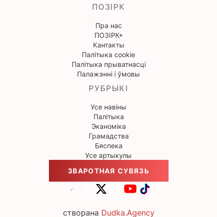
ПОЗІРК
Пра нас
ПОЗІРК+
Кантакты
Палітыка cookie
Палітыка прыватнасці
Палажэнні і ўмовы
РУБРЫКІ
Усе навіны
Палітыка
Эканоміка
Грамадства
Бяспека
Усе артыкулы
ЗВАРОТНАЯ СУВЯЗЬ
створана
Dudka.Agency