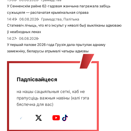
У Сенненскім раёне 62-гадовая жанчына пагражала забіць
сужыцеля — распачатая крымінальная справа
14:49
06.08.2026
Грамадства, Палітыка
Статкевіч лічыць, что яго інсульт у няволі быў выкліканы адмоваю
ў неабходных леках
14:27
06.08.2026
У першай палове 2026 года Грузія дала прытулак аднаму
замежніку, беларусы атрымалі чатыры адмовы
Падпісвайцеся
на нашы сацыяльныя сеткі, каб не
прапусціць важныя навіны (калі гэта
бяспечна для вас)