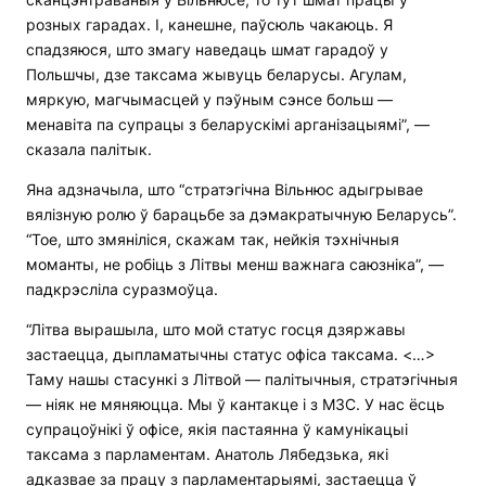
розных гарадах. І, канешне, паўсюль чакаюць. Я
спадзяюся, што змагу наведаць шмат гарадоў у
Польшчы, дзе таксама жывуць беларусы. Агулам,
мяркую, магчымасцей у пэўным сэнсе больш —
менавіта па супрацы з беларускімі арганізацыямі”, —
сказала палітык.
Яна адзначыла, што “стратэгічна Вільнюс адыгрывае
вялізную ролю ў барацьбе за дэмакратычную Беларусь”.
“Тое, што змяніліся, скажам так, нейкія тэхнічныя
моманты, не робіць з Літвы менш важнага саюзніка”, —
падкрэсліла суразмоўца.
“Літва вырашыла, што мой статус госця дзяржавы
застаецца, дыпламатычны статус офіса таксама. <…>
Таму нашы стасункі з Літвой — палітычныя, стратэгічныя
— ніяк не мяняюцца. Мы ў кантакце і з МЗС. У нас ёсць
супрацоўнікі ў офісе, якія пастаянна ў камунікацыі
таксама з парламентам. Анатоль Лябедзька, які
адказвае за працу з парламентарыямі, застаецца ў