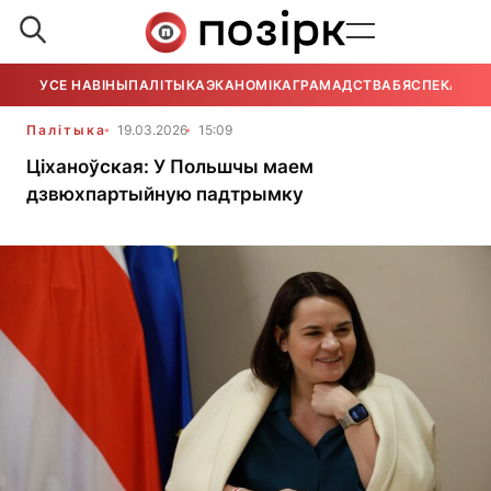
УСЕ НАВІНЫ
ПАЛІТЫКА
ЭКАНОМІКА
ГРАМАДСТВА
БЯСПЕКА
УСЕ
Палітыка
19.03.2026
15:09
Ціханоўская: У Польшчы маем
дзвюхпартыйную падтрымку