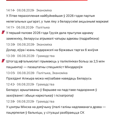
14:14
06.08.2026
Эканоміка
У Літве перахопленая найбуйнейшая ў 2026 годзе партыя
нелегальных цыгарэт, у тым ліку з беларускімі акцызнымі маркамі
14:11
06.08.2026
Палітыка
У першай палове 2026 года Грузія дала прытулак аднаму
замежніку, беларусы атрымалі чатыры адмовы (падрабязна)
13:38
06.08.2026
Эканоміка
Долар, еўра і юань падаражэлі на біржавых таргах 6 жніўня
13:36
06.08.2026
Грамадства
Штогод афтальмолагі прымаюць у паліклініках больш за 2,5 млн
пацыентаў — пазаштатны спецыяліст Мінздароўя
13:05
06.08.2026
Палітыка, Эканоміка
Прэзідэнт Алжыра можа неўзабаве наведаць Беларусь
12:42
06.08.2026
Грамадства
Беларус арыштаваны ў Варшаве на падставе падазрэння ў
захоўванні і збыце наркотыкаў і псіхатропаў
12:38
06.08.2026
Грамадства
У цэнтры Мінска на дзяўчыну ўпалі галіны надламанага дрэва —
пацярпелая ў бальніцы, у сітуацыі разбіраецца СК