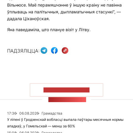
Вільнюсе. Маё перамяшчэнне ў іншую краіну не павінна
ўплываць на палітычныя, дыпламатычныя стасункі”, —
дадала Ціханоўская.
Яна паведаміла, што плануе візіт у Літву.
ПАДЗЯЛІЦЦА:
ПАКАЗАЦЬ БОЛЬШ
СТУЖКА НАВІН
17:36
06.08.2026
Грамадства
У ліпені ў Гродзенскай вобласці выпала паўтары месячныя нормы
ападкаў, у Гомельскай — менш за 60%
15:08
06.08.2026
Грамадства