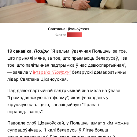
Святлана Ціханоўская
Фота:
"Позірк"
19 сакавіка,
Позірк
.
“Я вельмі ўдзячная Польшчы за тое,
што прынялі мяне, за тое, што прымаюць беларусаў, і за
тое, што палітычная падтрымка ў нас дзвюхпартыйная”,
— заявіла ў
інтэрв’ю
“Позірку”
беларускі дэмакратычны
лідар Святлана Ціханоўская.
Пад дзвюхпартыйнай падтрымкай яна мела на ўвазе
“Грамадзянскую платформу”, якая ўваходзіць у
кіруючую кааліцыю, і апазіцыйную “Права і
справядлівасць”.
Паводле слоў Ціханоўскай, у Польшчы шмат з кім можна
супрацоўнічаць. “І калі беларусы ў Літве больш
сканцэнтраваныя ў Вільнюсе, то тут шмат працы ў