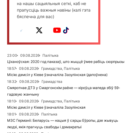
на нашы сацыяльныя сеткі, каб не
прапусціць важныя навіны (калі гэта
бяспечна для вас)
23:00
09.08.2026
Палітыка
Ціханоўская: 2020 год паказаў, што жыццё ўмее рабіць сюрпрызы
18:57
09.08.2026
Грамадства, Палітыка
Місію дэмсіл у Кіеве ўзначаліла Зазулінская (дапоўнена)
18:32
09.08.2026
Грамадства
Смяротнае ДТЗ у Смаргонскім раёне — кіроўца мапеда збіў 59-
гадовую жанчыну
18:10
09.08.2026
Грамадства, Палітыка
Місію дэмсіл у Кіеве ўзначаліла Зазулінская
18:01
09.08.2026
Палітыка
МЗС Германіі: Беларусь — нацыя ў сэрцы Еўропы, дзе жывуць
людзі, якія прагнуць свабоды і дэмакратыі