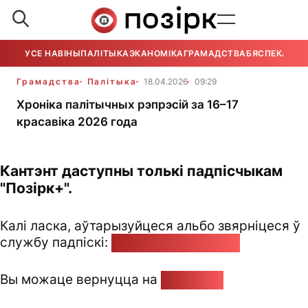
УСЕ НАВІНЫ
ПАЛІТЫКА
ЭКАНОМІКА
ГРАМАДСТВА
БЯСПЕКА
УСЕ
Грамадства
Палітыка
18.04.2026
09:29
Хроніка палітычных рэпрэсій за 16–17
красавіка 2026 года
Кантэнт даступны толькі падпісчыкам
"Позірк+".
Калі ласка, аўтарызуйцеся альбо звярніцеся ў
службу падпіскі:
pozirk@pozirk.online
Вы можаце вернуцца на
Галоўную