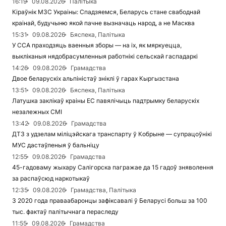
16:19
09.08.2026
Палітыка
Кіраўнік МЗС Украіны: Спадзяемся, Беларусь стане свабоднай
краінай, будучыню якой пачне вызначаць народ, а не Масква
15:31
09.08.2026
Бяспека, Палітыка
У ССА праходзяць ваенныя зборы — на іх, як мяркуецца,
выкліканыя нядобрасумленныя работнікі сельскай гаспадаркі
14:26
09.08.2026
Грамадства
Двое беларускіх альпіністаў зніклі ў гарах Кыргызстана
13:51
09.08.2026
Бяспека, Палітыка
Латушка заклікаў краіны ЕС павялічыць падтрымку беларускіх
незалежных СМІ
13:42
09.08.2026
Грамадства
ДТЗ з удзелам міліцэйскага транспарту ў Кобрыне — супрацоўнікі
МУС дастаўленыя ў бальніцу
12:55
09.08.2026
Грамадства
45-гадоваму жыхару Салігорска пагражае да 15 гадоў зняволення
за распаўсюд наркотыкаў
12:35
09.08.2026
Грамадства, Палітыка
З 2020 года праваабаронцы зафіксавалі ў Беларусі больш за 100
тыс. фактаў палітычнага пераследу
11:55
09.08.2026
Грамадства