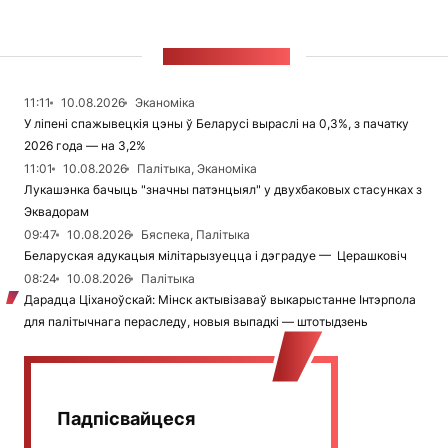
СТУЖКА НАВІН
11:11
10.08.2026
Эканоміка
У ліпені спажывецкія цэны ў Беларусі выраслі на 0,3%, з пачатку
2026 года — на 3,2%
11:01
10.08.2026
Палітыка, Эканоміка
Лукашэнка бачыць "значны патэнцыял" у двухбаковых стасунках з
Эквадорам
09:47
10.08.2026
Бяспека, Палітыка
Беларуская адукацыя мілітарызуецца і дэградуе — Церашковіч
08:24
10.08.2026
Палітыка
Дарадца Ціханоўскай: Мінск актывізаваў выкарыстанне Інтэрпола
для палітычнага пераследу, новыя выпадкі — штотыдзень
Падпісвайцеся