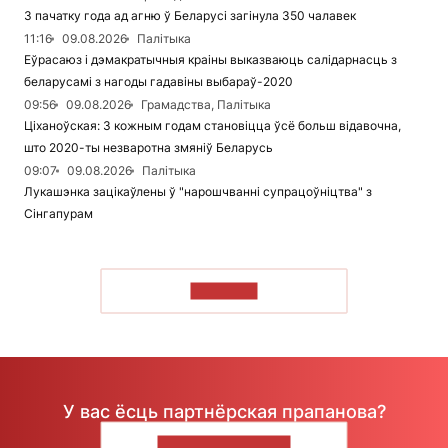
З пачатку года ад агню ў Беларусі загінула 350 чалавек
11:16
09.08.2026
Палітыка
Еўрасаюз і дэмакратычныя краіны выказваюць салідарнасць з
беларусамі з нагоды гадавіны выбараў-2020
09:56
09.08.2026
Грамадства, Палітыка
Ціханоўская: З кожным годам становіцца ўсё больш відавочна,
што 2020-ты незваротна змяніў Беларусь
09:07
09.08.2026
Палітыка
Лукашэнка зацікаўлены ў "нарошчванні супрацоўніцтва" з
Сінгапурам
ЧЫТАЦЬ
У вас ёсць партнёрская прапанова?
НАПІШЫЦЕ НАМ