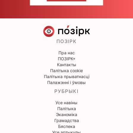
ПОЗІРК
Пра нас
ПОЗІРК+
Кантакты
Палітыка cookie
Палітыка прыватнасці
Палажэнні і ўмовы
РУБРЫКІ
Усе навіны
Палітыка
Эканоміка
Грамадства
Бяспека
Усе артыкулы