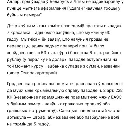
Адлер, пры ўездзе ў Беларусь з Літвы не задэклараваў у
пункце мытнага афармлення Гудагай “наяўныя грошы ў
буйным памеры”.
Дзяржаўны мытны камітэт паведаміў пра гэты выпадак
7 красавіка. Тады было заяўлена, што мужчыну 60
гадоў. Мытнікам ён заявіў, што наяўныя грошы не
перавозіць, аднак падчас праверкі пры ім было
знойдзена звыш 53 тыс. еўра і больш за 6 тыс. расійскіх
рублёў (у пераліку на долары паводле актуальнага на
той момант курсу Нацбанка супадае з сумай, названай
цяпер Генпракуратурай).
Гродзенская рэгіянальная мытня распачала ў дачыненні
да мужчыны крымінальную справу паводле ч. 2 арт. 228
КК (незаконнае перамяшчэнне праз мытную мяжу ЕАЭС
у буйным памеры наяўных грашовых сродкаў або
грашовых інструментаў). Санкцыя паводле гэтай часткі
артыкула — штраф, абмежаванне або пазбаўленне волі
на тэрмін да 5 гадоў.