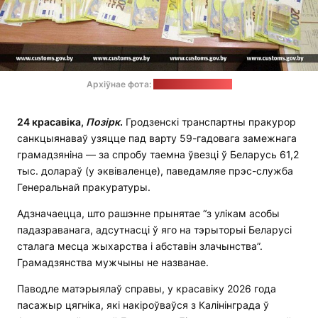
Архіўнае фота:
прэс-служба ДМК
24 красавіка,
Позірк
.
Гродзенскі транспартны пракурор
санкцыянаваў узяцце пад варту 59-гадовага замежнага
грамадзяніна — за спробу таемна ўвезці ў Беларусь 61,2
тыс. долараў (у эквіваленце), паведамляе прэс-служба
Генеральнай пракуратуры.
Адзначаецца, што рашэнне прынятае “з улікам асобы
падазраванага, адсутнасці ў яго на тэрыторыі Беларусі
сталага месца жыхарства і абставін злачынства”.
Грамадзянства мужчыны не названае.
Паводле матэрыялаў справы, у красавіку 2026 года
пасажыр цягніка, які накіроўваўся з Калінінграда ў