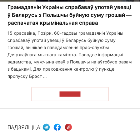
Грамадзянін Украіны спрабаваў употай увезці
ў Беларусь з Польшчы буйную суму грошай —
распачатая крымінальная справа
15 красавіка, Позірк. 60-гадовы грамадзянін Украіны
спрабаваў употай увезці ў Беларусь буйную суму
грошай, вынікае з паведамлення прэс-службы
Дзяржаўнага мытнага камітэта. Паводле інфармацыі
ведамства, мужчына ехаў з Польшчы на ​​аўтобусе разам
з бацькамі. Для праходжання кантролю ў пункце
пропуску Брэст …
ЧЫТАЦЬ
ПАДЗЯЛІЦЦА: