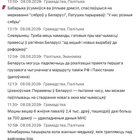
13:50
08.08.2026
Грамадства, Палітыка
Бабарыка ўсумніўся ва ўплыве дэмсіл, спаслаўшыся на
меркаванні "сяброў у Беларусі", Латушка парыраваў: "У нас розныя
сябры"
13:15
08.08.2026
Грамадства, Палітыка
Севярынец: Трэба мець каманды, гатовыя пры магчымасці
правесці ў рэгіёнах Беларусі "ад акцый і новых вырабаў да
рэформаў"
12:54
08.08.2026
Палітыка, Эканоміка
Беларусь могуць падключыць да рэалізацыі праекта першага
грузавога чыгуначнага маршруту паміж РФ і Пакістанам
(дапоўнена)
12:13
08.08.2026
Грамадства, Палітыка
Ціханоўская: Перамены ў Беларусі — пытанне часу, мы можам
паўплываць на стварэнне новага акна магчымасцяў
11:30
08.08.2026
Грамадства
Моцны вецер 6 жніўня паваліў 2,4 тыс. дрэў, пашкодзіў дахі больш
за 700 дамоў — удакладненыя даныя МНС
10:58
08.08.2026
Грамадства, Палітыка
Мінабароны пашырыла кола жанчын-медыкаў, якія трапляюць пад
вайсковы ўлік