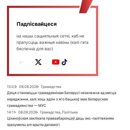
Падпісвайцеся
на нашы сацыяльныя сеткі, каб не
прапусціць важныя навіны (калі гэта
бяспечна для вас)
15:03
08.08.2026
Грамадства
Дзіця становіцца грамадзянінам Беларусі незалежна ад месца
нараджэння, калі хоць адзін з яго бацькоў мае беларускае
грамадзянства — МУС
14:11
08.08.2026
Грамадства, Палітыка
Ціханоўская заклікала праваабаронцаў даць экс-палітвязням
зразумелы алгарытм дапамогі