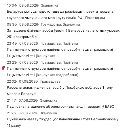
10:04
08.08.2026
Эканоміка
Беларусь могуць падключыць да рэалізацыі праекта першага
грузавога чыгуначнага маршруту паміж РФ і Пакістанам
09:36
08.08.2026
Грамадства, Эканоміка
За тыдзень фізічныя асобы ўвезлі ў Беларусь на льготных умовах
251 электрамабіль
23:48
07.08.2026
Грамадства, Палітыка
Палітычныя структуры павінны супрацоўнічаць з грамадскімі
ініцыятывамі — Ціханоўская
23:23
07.08.2026
Грамадства, Палітыка
Палітычныя структуры павінны супрацоўнічаць з грамадскімі
ініцыятывамі — Ціханоўская (падрабязна)
22:02
07.08.2026
Грамадства
Рассельгаснагляд не прапусціў у Пскоўскую вобласць 1 тону
масла з Беларусі
21:47
07.08.2026
Эканоміка
Падпісана пагадненне аб электронным гандлі таварамі ў ЕАЭС
21:25
07.08.2026
Эканоміка
Лукашэнка назваў “жудасцю” павелічэнне страт Белкаапсаюза ў
11 разоў