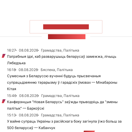
ПАКАЗАЦЬ БОЛЬШ
СТУЖКА НАВІН
16:27
08.08.2026
Грамадства, Палітыка
Патрэбныя ідэі, каб разварушыць беларусаў замежжа, лічыць
Лябедзька
16:18
08.08.2026
Бяспека, Палітыка
Сумесныя з Беларуссю вучэнні будуць прысвечаныя
супрацьдзеянню тэрарызму ў гарадскіх ўмовах — Мінабароны
Кітая
15:46
08.08.2026
Грамадства, Палітыка
Канферэнцыя "Новая Беларусь" заўжды прыводзіць да "змены
палітык" — Баркоўскі
15:13
08.08.2026
Грамадства, Палітыка
У вайне супраць Украіны з расійскага боку загінула ўжо больш за
500 беларусаў — Кабанчук