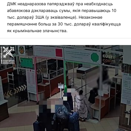
ДМК неаднаразова папярэджваў пра неабходнасць
абавязкова дэклараваць сумы, якія перавышаюць 10
тыс. долараў ЗША (у эквіваленце). Незаконнае
перамяшчэнне больш за 30 тыс. долараў кваліфікуецца
як крымінальнае злачынства.