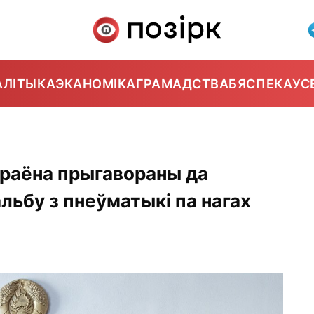
АЛІТЫКА
ЭКАНОМІКА
ГРАМАДСТВА
БЯСПЕКА
УС
 раёна прыгавораны да
льбу з пнеўматыкі па нагах