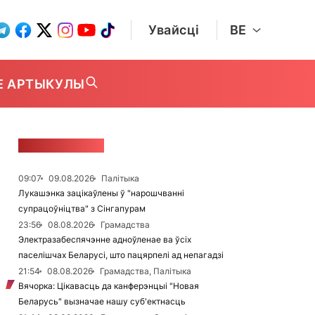
Увайсці
BE
Е АРТЫКУЛЫ
СТУЖКА НАВІН
09:07
09.08.2026
Палітыка
Лукашэнка зацікаўлены ў "нарошчванні
супрацоўніцтва" з Сінгапурам
23:56
08.08.2026
Грамадства
Электразабеспячэнне адноўленае ва ўсіх
паселішчах Беларусі, што пацярпелі ад непагадзі
21:54
08.08.2026
Грамадства, Палітыка
Вячорка: Цікавасць да канферэнцыі "Новая
Беларусь" вызначае нашу суб'ектнасць