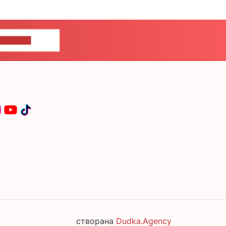
ЦЕ НАМ
створана
Dudka.Agency