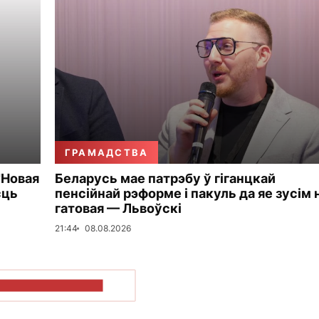
ГРАМАДСТВА
"Новая
Беларусь мае патрэбу ў гіганцкай
сць
пенсійнай рэформе і пакуль да яе зусім 
гатовая — Львоўскі
21:44
08.08.2026
ПАКАЗАЦЬ БОЛЬШ