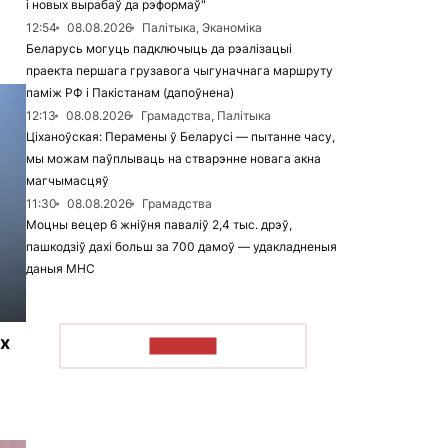
і новых вырабаў да рэформаў"
12:54
08.08.2026
Палітыка, Эканоміка
Беларусь могуць падключыць да рэалізацыі
праекта першага грузавога чыгуначнага маршруту
паміж РФ і Пакістанам (дапоўнена)
12:13
08.08.2026
Грамадства, Палітыка
Ціханоўская: Перамены ў Беларусі — пытанне часу,
мы можам паўплываць на стварэнне новага акна
магчымасцяў
11:30
08.08.2026
Грамадства
Моцны вецер 6 жніўня паваліў 2,4 тыс. дрэў,
пашкодзіў дахі больш за 700 дамоў — удакладненыя
даныя МНС
х
ЧЫТАЦЬ