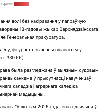
ае фота:
“Позірк”
ання волі без накіравання ў папраўчую
гавораны 18-гадовы жыхар Верхнядзвінскага
ляе Генеральная пракуратура.
аёну, фігурант прызнаны вінаватым у
рт. 339 КК).
права была разгледжана ў выязным судовым
 райвыканкама ў прысутнасці навучэнцаў
чнага каледжа і аграрнага каледжа
рынарнай медыцыны.
вачаны “ў лютым 2026 года, знаходзячыся ў