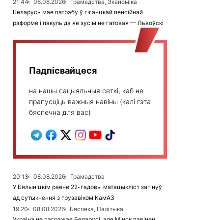
21:44
08.08.2026
Грамадства, Эканоміка
Беларусь мае патрэбу ў гіганцкай пенсійнай
рэформе і пакуль да яе зусім не гатовая — Львоўскі
Падпісвайцеся
на нашы сацыяльныя сеткі, каб не
прапусціць важныя навіны (калі гэта
бяспечна для вас)
20:13
08.08.2026
Грамадства
У Бялыніцкім раёне 22-гадовы матацыкліст загінуў
ад сутыкнення з грузавіком КамАЗ
19:20
08.08.2026
Бяспека, Палітыка
Украіна не пагражае Беларусі, але Мінск павінен