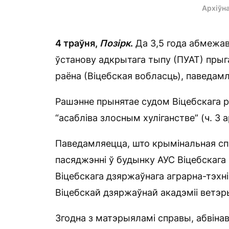
Архіўн
4 траўня,
Позірк
.
Да 3,5 года абмежав
ўстанову адкрытага тыпу (ПУАТ) пры
раёна (Віцебская вобласць), паведам
Рашэнне прынятае судом Віцебскага р
“асабліва злосным хуліганстве” (ч. 3 а
Паведамляецца, што крымінальная с
пасяджэнні ў будынку АУС Віцебскага
Віцебскага дзяржаўнага аграрна-тэхні
Віцебскай дзяржаўнай акадэміі ветэ
Згодна з матэрыяламі справы, абвіна