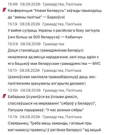
15:46
08.08.2026
Грамадства, Палітыка
Канферэнцыя "Новая Беларусь" заўжды прыводзіць
да "змены палітык" — Баркоўскі
15:13
08.08.2026
Грамадства, Палітыка
У вайне супраць Украіны з расійскага боку загінула
ўжо больш за 500 беларусаў — Кабанчук
15:03
08.08.2026
Грамадства
Дзіця становіцца грамадзянінам Беларусі
незалежна ад месца нараджэння, калі хоць адзін з
яго бацькоў мае беларускае грамадзянства — МУС
14:11
08.08.2026
Грамадства, Палітыка
Ціханоўская заклікала праваабаронцаў даць экс-
палітвязням зразумелы алгарытм дапамогі
13:50
08.08.2026
Грамадства, Палітыка
Бабарыка ўсумніўся ва ўплыве дэмсіл,
спаслаўшыся на меркаванні "сяброў у Беларусі",
Латушка парыраваў: "У нас розныя сябры"
13:15
08.08.2026
Грамадства, Палітыка
Севярынец: Трэба мець каманды, гатовыя пры
магчымасці правесці ў рэгіёнах Беларусі "ад акцый