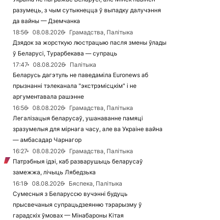
разумець, з чым сутыкнецца ў выпадку далучэння
да вайны — Дземчанка
18:56
08.08.2026
Грамадства, Палітыка
Дзядок за жорсткую люстрацыю пасля змены ўлады
ў Беларусі, Турарбекава — супраць
17:47
08.08.2026
Палітыка
Беларусь дагэтуль не паведаміла Euronews аб
прызнанні тэлеканала "экстрэмісцкім" і не
аргументавала рашэнне
16:56
08.08.2026
Грамадства, Палітыка
Легалізацыя беларусаў, ушанаванне памяці
зразумелыя для мірнага часу, але ва Украіне вайна
— амбасадар Чарнагор
16:27
08.08.2026
Грамадства, Палітыка
Патрэбныя ідэі, каб разварушыць беларусаў
замежжа, лічыць Лябедзька
16:18
08.08.2026
Бяспека, Палітыка
Сумесныя з Беларуссю вучэнні будуць
прысвечаныя супрацьдзеянню тэрарызму ў
гарадскіх ўмовах — Мінабароны Кітая