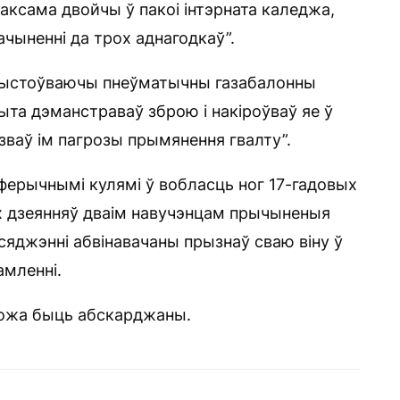
таксама двойчы ў пакоі інтэрната каледжа,
ачыненні да трох аднагодкаў”.
арыстоўваючы пнеўматычны газабалонны
рыта дэманстраваў зброю і накіроўваў яе ў
зваў ім пагрозы прымянення гвалту”.
сферычнымі кулямі ў вобласць ног 17-гадовых
х дзеянняў дваім навучэнцам прычыненыя
яджэнні абвінавачаны прызнаў сваю віну ў
амленні.
 можа быць абскарджаны.