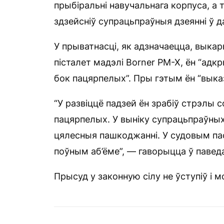
прыбіральні навучальнага корпуса, а 
здзейсніў супрацьпраўныя дзеянні ў д
У прыватнасці, як адзначаецца, вык
пісталет мадэлі Borner PM-X, ён “адк
бок пацярпелых”. Пры гэтым ён “выка
“У развіццё падзей ён зрабіў стрэлы 
пацярпелых. У выніку супрацьпраўны
цялесныя пашкоджанні. У судовым пас
поўным аб’ёме”, — гаворыцца ў павед
Прысуд у законную сілу не ўступіў і