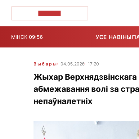
ПОЗІРК+
УСЕ НАВІНЫ
П
МІНСК 09:56
Выбары
04.05.2026
17:20
Жыхар Верхнядзвінскага
абмежавання волі за стра
непаўналетніх