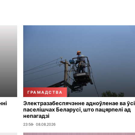
ГРАМАДСТВА
нні
Электразабеспячэнне адноўленае ва ўсі
паселішчах Беларусі, што пацярпелі ад
непагадзі
23:56
08.08.2026