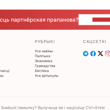
ёсць партнёрская прапанова?
НАПІШЫ
РУБРЫКІ
САЦСЕТКІ
Усе навіны
Палітыка
Эканоміка
Грамадства
насці
Бяспека
вы
Усе артыкулы
Знайшлі памылку? Вылучыце яе і націсніце Ctrl+Enter