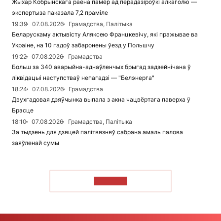
Жыхар Кобрынскага раёна памёр ад перадазіроўкі алкаголю —
экспертыза паказала 7,2 праміле
19:39
07.08.2026
Грамадства, Палітыка
Беларускаму актывісту Аляксею Францкевічу, які пражывае ва
Украіне, на 10 гадоў забаронены ўезд у Польшчу
19:22
07.08.2026
Грамадства
Больш за 340 аварыйна-аднаўленчых брыгад задзейнічана ў
ліквідацыі наступстваў непагадзі — "Белэнерга"
18:24
07.08.2026
Грамадства
Двухгадовая дзяўчынка выпала з акна чацвёртага паверха ў
Брэсце
18:10
07.08.2026
Грамадства, Палітыка
За тыдзень для дзяцей палітвязняў сабрана амаль палова
заяўленай сумы
ЧЫТАЦЬ