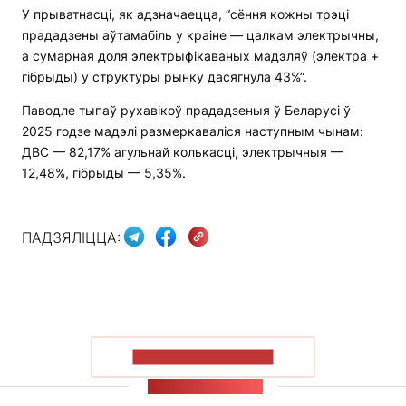
У прыватнасці, як адзначаецца, “сёння кожны трэці
прададзены аўтамабіль у краіне — цалкам электрычны,
а сумарная доля электрыфікаваных мадэляў (электра +
гібрыды) у структуры рынку дасягнула 43%”.
Паводле тыпаў рухавікоў прададзеныя ў Беларусі ў
2025 годзе мадэлі размеркаваліся наступным чынам:
ДВС — 82,17% агульнай колькасці, электрычныя —
12,48%, гібрыды — 5,35%.
ПАДЗЯЛІЦЦА:
ПАКАЗАЦЬ БОЛЬШ
СТУЖКА НАВІН