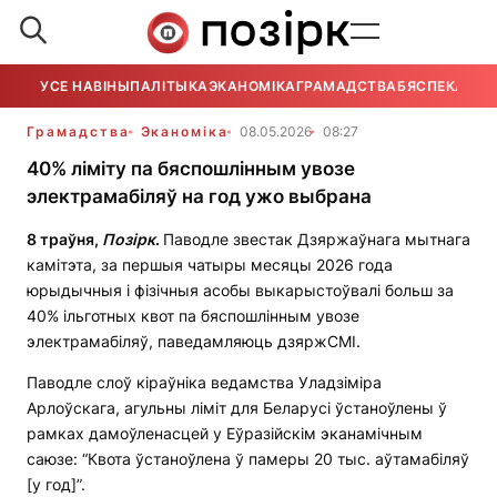
УСЕ НАВІНЫ
ПАЛІТЫКА
ЭКАНОМІКА
ГРАМАДСТВА
БЯСПЕКА
УСЕ
Грамадства
Эканоміка
08.05.2026
08:27
40% ліміту па бяспошлінным увозе
электрамабіляў на год ужо выбрана
8 траўня,
Позірк
.
Паводле звестак Дзяржаўнага мытнага
камітэта, за першыя чатыры месяцы 2026 года
юрыдычныя і фізічныя асобы выкарыстоўвалі больш за
40% ільготных квот па бяспошлінным увозе
электрамабіляў, паведамляюць дзяржСМІ.
Паводле слоў кіраўніка ведамства Уладзіміра
Арлоўскага, агульны ліміт для Беларусі ўстаноўлены ў
рамках дамоўленасцей у Еўразійскім эканамічным
саюзе: “Квота ўстаноўлена ў памеры 20 тыс. аўтамабіляў
[у год]”.