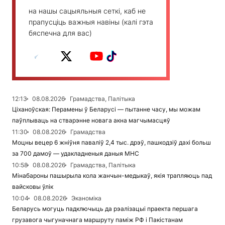
на нашы сацыяльныя сеткі, каб не
прапусціць важныя навіны (калі гэта
бяспечна для вас)
12:13
08.08.2026
Грамадства, Палітыка
Ціханоўская: Перамены ў Беларусі — пытанне часу, мы можам
паўплываць на стварэнне новага акна магчымасцяў
11:30
08.08.2026
Грамадства
Моцны вецер 6 жніўня паваліў 2,4 тыс. дрэў, пашкодзіў дахі больш
за 700 дамоў — удакладненыя даныя МНС
10:58
08.08.2026
Грамадства, Палітыка
Мінабароны пашырыла кола жанчын-медыкаў, якія трапляюць пад
вайсковы ўлік
10:04
08.08.2026
Эканоміка
Беларусь могуць падключыць да рэалізацыі праекта першага
грузавога чыгуначнага маршруту паміж РФ і Пакістанам