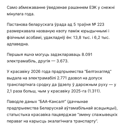
Само абмежаванне ўведзенае рашэннем ЕЭК у снежні
мінулага года.
Пастанова беларускага ўрада ад 5 траўня № 223
размеркавала названую квоту паміж юрыдычнымі і
фізічнымі асобамі, удакладніў ён: 13,8 тыс. і 6,2 тыс.
адпаведна.
Першыя яшчэ могуць задэклараваць 8.091
электрамабіль, другія — 3.673.
У красавіку 2026 года прадпрыемства “Белтэхагляд”
выдала на электрамабілі 2.771 дазвол на допуск
транспартнага сродку да ўдзелу ў дарожным руху — у
2,1 раза больш, чым у красавіку 2025-га (1.311).
Паводле даных “БАА-Кансалт” (даччынае
прадпрыемства Беларускай аўтамабільнай асацыяцыі),
статыстыка красавіка пацвярджае “змену спажывецкіх
пераваг на карысць экалагічнага транспарту”.