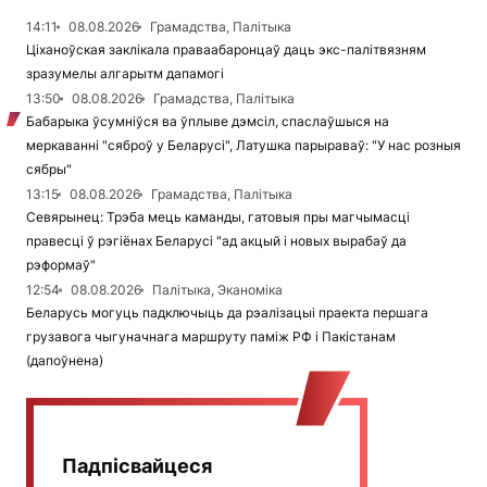
14:11
08.08.2026
Грамадства, Палітыка
Ціханоўская заклікала праваабаронцаў даць экс-палітвязням
зразумелы алгарытм дапамогі
13:50
08.08.2026
Грамадства, Палітыка
Бабарыка ўсумніўся ва ўплыве дэмсіл, спаслаўшыся на
меркаванні "сяброў у Беларусі", Латушка парыраваў: "У нас розныя
сябры"
13:15
08.08.2026
Грамадства, Палітыка
Севярынец: Трэба мець каманды, гатовыя пры магчымасці
правесці ў рэгіёнах Беларусі "ад акцый і новых вырабаў да
рэформаў"
12:54
08.08.2026
Палітыка, Эканоміка
Беларусь могуць падключыць да рэалізацыі праекта першага
грузавога чыгуначнага маршруту паміж РФ і Пакістанам
(дапоўнена)
Падпісвайцеся