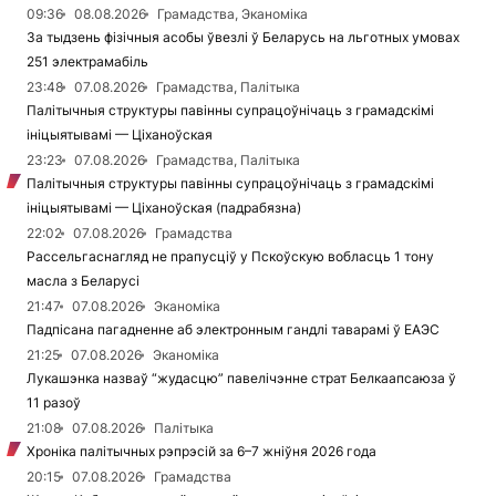
09:36
08.08.2026
Грамадства, Эканоміка
За тыдзень фізічныя асобы ўвезлі ў Беларусь на льготных умовах
251 электрамабіль
23:48
07.08.2026
Грамадства, Палітыка
Палітычныя структуры павінны супрацоўнічаць з грамадскімі
ініцыятывамі — Ціханоўская
23:23
07.08.2026
Грамадства, Палітыка
Палітычныя структуры павінны супрацоўнічаць з грамадскімі
ініцыятывамі — Ціханоўская (падрабязна)
22:02
07.08.2026
Грамадства
Рассельгаснагляд не прапусціў у Пскоўскую вобласць 1 тону
масла з Беларусі
21:47
07.08.2026
Эканоміка
Падпісана пагадненне аб электронным гандлі таварамі ў ЕАЭС
21:25
07.08.2026
Эканоміка
Лукашэнка назваў “жудасцю” павелічэнне страт Белкаапсаюза ў
11 разоў
21:08
07.08.2026
Палітыка
Хроніка палітычных рэпрэсій за 6–7 жніўня 2026 года
20:15
07.08.2026
Грамадства