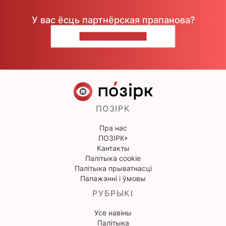
У вас ёсць партнёрская прапанова?
НАПІШЫЦЕ НАМ
ПОЗІРК
Пра нас
ПОЗІРК+
Кантакты
Палітыка cookie
Палітыка прыватнасці
Палажэнні і ўмовы
РУБРЫКІ
Усе навіны
Палітыка