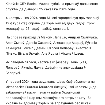
Кіраўнік СБУ Васіль Малюк публічна прызнаў дачыненне
службы да дыверсіі 25 сакавіка 2024 года.
4 кастрычніка 2024 года Мінскі гарадскі суд прыгаварыў
12 фігурантаў справы да тэрмінаў ад двух гадоў і трох
месяцаў да 25 гадоў пазбаўлення волі.
Па справе праходзілі Максім Лапацін, Андрэй Сцяпурка,
Алег Сычоў, Дзяніс Сакалоў, Аляксандр Азараў, Яўгенія
Тачыцкая, Міхаіл Дзёмін, Сяргей Лопараў, Анастасія
Пілько, Віталь Якуцік, Ала Яцута і Мікалай Швец.
Як паведамлялася, частка з іх (Азараў, Тачыцкая,
Лопараў, Якуцік, Яцута, Дзёмін) не знаходзіцца ў
Беларусі.
У чэрвені 2024 года асуджаны Швец быў абменены на
мітрапаліта Ёнатана (Анатоля Ялецкіх), які належыць да
забароненай пасля пачатку вайны Украінскай
праваслаўнай царквы Маскоўскага патрыярхату. Ва
Украіне ён адбываў тэрмін за апраўданне расійскай