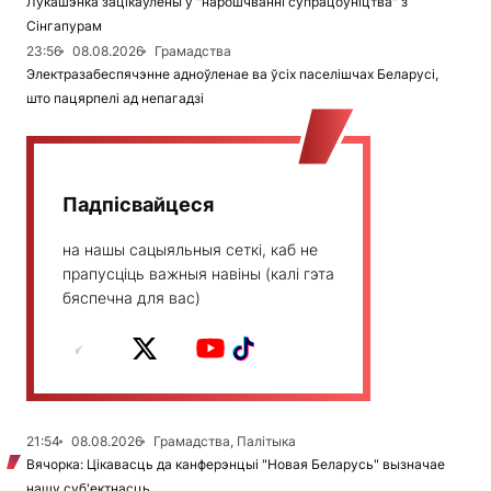
Лукашэнка зацікаўлены ў "нарошчванні супрацоўніцтва" з
Сінгапурам
23:56
08.08.2026
Грамадства
Электразабеспячэнне адноўленае ва ўсіх паселішчах Беларусі,
што пацярпелі ад непагадзі
Падпісвайцеся
на нашы сацыяльныя сеткі, каб не
прапусціць важныя навіны (калі гэта
бяспечна для вас)
21:54
08.08.2026
Грамадства, Палітыка
Вячорка: Цікавасць да канферэнцыі "Новая Беларусь" вызначае
нашу суб'ектнасць