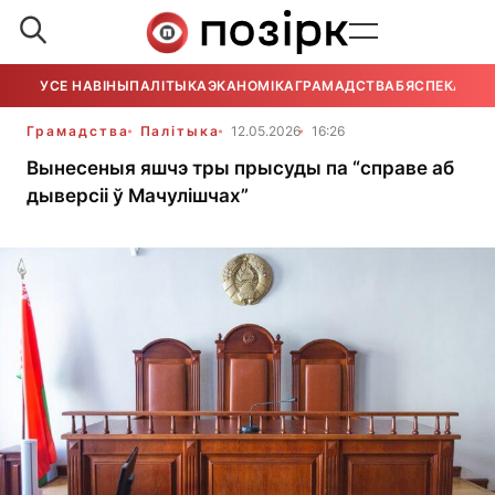
УСЕ НАВІНЫ
ПАЛІТЫКА
ЭКАНОМІКА
ГРАМАДСТВА
БЯСПЕКА
УСЕ
Грамадства
Палітыка
12.05.2026
16:26
Вынесеныя яшчэ тры прысуды па “справе аб
дыверсіі ў Мачулішчах”