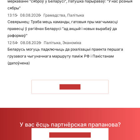
меркаванні "сяброў у Беларусі", Латушка парыраваў: "У нас розныя
сябры"
13:15
08.08.2026
Грамадства, Палітыка
Севярынец: Трэба мець каманды, гатовыя пры магчымасці
правесці ў рэгіёнах Беларусі "ад акцый і новых вырабаў да
рэформаў"
12:54
08.08.2026
Палітыка, Эканоміка
Беларусь могуць падключыць да рэалізацыі праекта першага
грузавога чыгуначнага маршруту паміж РФ і Пакістанам
(дапоўнена)
ЧЫТАЦЬ
У вас ёсць партнёрская прапанова?
НАПІШЫЦЕ НАМ