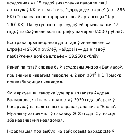
асуджаная на 15 гадоў зняволення паводле пяці
артыкулаў КК, у тым ліку за “здраду дзяржаве“ (арт. 356
КК) і “фінансаванне тэрарыстычнай арганізацыі“ (арт.
1
290
КК). Па сукупнасці прысудаў ёй прызначаныя 17
гадоў пазбаўлення волі і штраф у памеры 67.000 рублёў.
Вострава прыгавораная да 5 гадоў зняволення са
штрафам 27.000 рублёў, Найдовіч — да 6 гадоў
пазбаўлення волі са штрафам 29.250 рублёў.
Раней па гэтай справе быў асуджаны Андрэй Балмакоў,
4
прызнаны вінаватым паводле ч. 2 арт. 361
КК. Прысуд
праваабаронцам невядомы.
Як мяркуецца, гаворка ідзе пра адваката Андрэя
Балмакова, які пасля пратэстаў 2020 года абараняў
беларусаў па палітычных справах, адзначае “Вясна”.
Мужчыну затрымалі ў сакавіку 2025 года. Сутнасць
абвінавачвання невядомая.
Інфармацыя пра выбухі на вайсковым аэрадроме ў