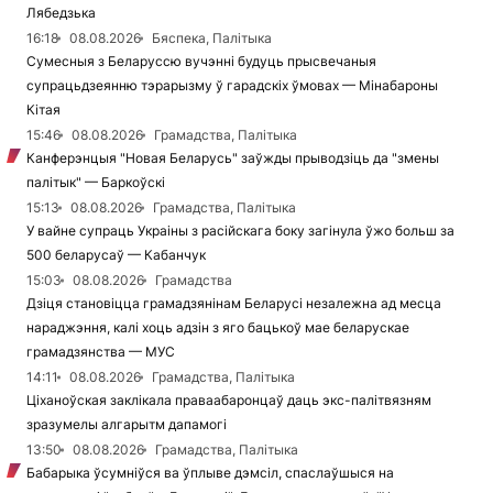
Лябедзька
16:18
08.08.2026
Бяспека, Палітыка
Сумесныя з Беларуссю вучэнні будуць прысвечаныя
супрацьдзеянню тэрарызму ў гарадскіх ўмовах — Мінабароны
Кітая
15:46
08.08.2026
Грамадства, Палітыка
Канферэнцыя "Новая Беларусь" заўжды прыводзіць да "змены
палітык" — Баркоўскі
15:13
08.08.2026
Грамадства, Палітыка
У вайне супраць Украіны з расійскага боку загінула ўжо больш за
500 беларусаў — Кабанчук
15:03
08.08.2026
Грамадства
Дзіця становіцца грамадзянінам Беларусі незалежна ад месца
нараджэння, калі хоць адзін з яго бацькоў мае беларускае
грамадзянства — МУС
14:11
08.08.2026
Грамадства, Палітыка
Ціханоўская заклікала праваабаронцаў даць экс-палітвязням
зразумелы алгарытм дапамогі
13:50
08.08.2026
Грамадства, Палітыка
Бабарыка ўсумніўся ва ўплыве дэмсіл, спаслаўшыся на