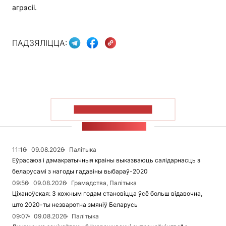
агрэсіі.
ПАДЗЯЛІЦЦА:
ПАКАЗАЦЬ БОЛЬШ
СТУЖКА НАВІН
11:16
09.08.2026
Палітыка
Еўрасаюз і дэмакратычныя краіны выказваюць салідарнасць з
беларусамі з нагоды гадавіны выбараў-2020
09:56
09.08.2026
Грамадства, Палітыка
Ціханоўская: З кожным годам становіцца ўсё больш відавочна,
што 2020-ты незваротна змяніў Беларусь
09:07
09.08.2026
Палітыка