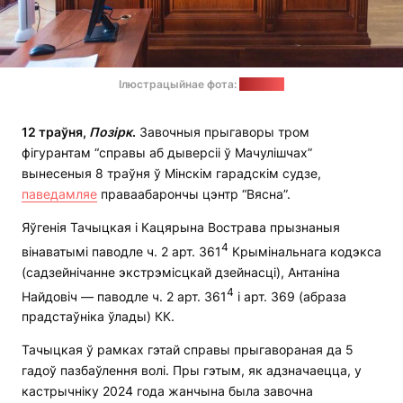
Ілюстрацыйнае фота:
"Позірк"
12 траўня,
Позірк
.
Завочныя прыгаворы тром
фігурантам “справы аб дыверсіі ў Мачулішчах”
вынесеныя 8 траўня ў Мінскім гарадскім судзе,
паведамляе
праваабарончы цэнтр “Вясна”.
Яўгенія Тачыцкая і Кацярына Вострава прызнаныя
4
вінаватымі паводле ч. 2 арт. 361
Крымінальнага кодэкса
(садзейнічанне экстрэмісцкай дзейнасці), Антаніна
4
Найдовіч — паводле ч. 2 арт. 361
і арт. 369 (абраза
прадстаўніка ўлады) КК.
Тачыцкая ў рамках гэтай справы прыгавораная да 5
гадоў пазбаўлення волі. Пры гэтым, як адзначаецца, у
кастрычніку 2024 года жанчына была завочна