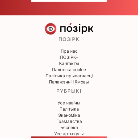
ПОЗІРК
Пра нас
ПОЗІРК+
Кантакты
Палітыка cookie
Палітыка прыватнасці
Палажэнні і ўмовы
РУБРЫКІ
Усе навіны
Палітыка
Эканоміка
Грамадства
Бяспека
Усе артыкулы