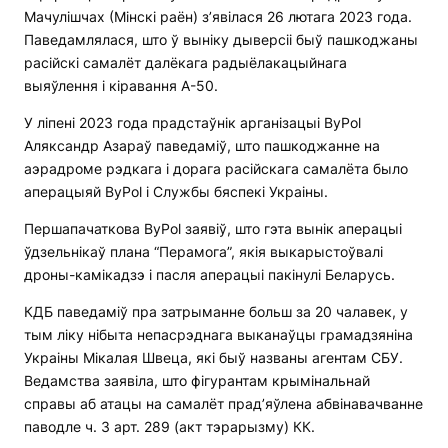
Мачулішчах (Мінскі раён) з’явілася 26 лютага 2023 года.
Паведамлялася, што ў выніку дыверсіі быў пашкоджаны
расійскі самалёт далёкага радыёлакацыйнага
выяўлення і кіравання А-50.
У ліпені 2023 года прадстаўнік арганізацыі ByPol
Аляксандр Азараў паведаміў, што пашкоджанне на
аэрадроме рэдкага і дорага расійскага самалёта было
аперацыяй ByPol і Службы бяспекі Украіны.
Першапачаткова ByPol заявіў, што гэта вынік аперацыі
ўдзельнікаў плана “Перамога”, якія выкарыстоўвалі
дроны-камікадзэ і пасля аперацыі пакінулі Беларусь.
КДБ паведаміў пра затрыманне больш за 20 чалавек, у
тым ліку нібыта непасрэднага выканаўцы грамадзяніна
Украіны Мікалая Швеца, які быў названы агентам СБУ.
Ведамства заявіла, што фігурантам крымінальнай
справы аб атацы на самалёт прад’яўлена абвінавачванне
паводле ч. 3 арт. 289 (акт тэрарызму) КК.