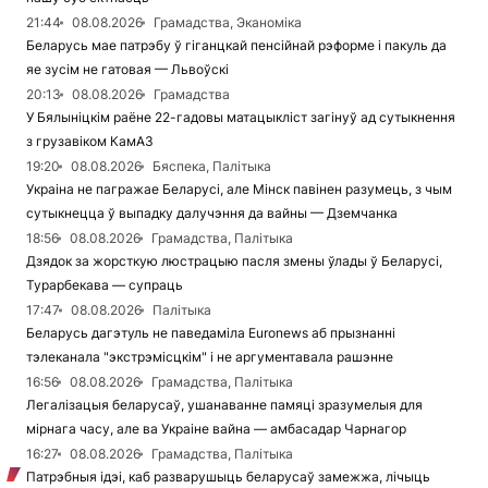
21:44
08.08.2026
Грамадства, Эканоміка
Беларусь мае патрэбу ў гіганцкай пенсійнай рэформе і пакуль да
яе зусім не гатовая — Львоўскі
20:13
08.08.2026
Грамадства
У Бялыніцкім раёне 22-гадовы матацыкліст загінуў ад сутыкнення
з грузавіком КамАЗ
19:20
08.08.2026
Бяспека, Палітыка
Украіна не пагражае Беларусі, але Мінск павінен разумець, з чым
сутыкнецца ў выпадку далучэння да вайны — Дземчанка
18:56
08.08.2026
Грамадства, Палітыка
Дзядок за жорсткую люстрацыю пасля змены ўлады ў Беларусі,
Турарбекава — супраць
17:47
08.08.2026
Палітыка
Беларусь дагэтуль не паведаміла Euronews аб прызнанні
тэлеканала "экстрэмісцкім" і не аргументавала рашэнне
16:56
08.08.2026
Грамадства, Палітыка
Легалізацыя беларусаў, ушанаванне памяці зразумелыя для
мірнага часу, але ва Украіне вайна — амбасадар Чарнагор
16:27
08.08.2026
Грамадства, Палітыка
Патрэбныя ідэі, каб разварушыць беларусаў замежжа, лічыць