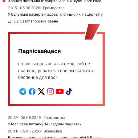
Хроніка палітычных рэпрэсій за 5 жніўня 2026 года
21:15
05.08.2026
Грамадства
У бальніцы памёр 8-гадовы хлопчык, які пацярпеў у
ДТЗ у Светлагорскім раёне
Падпісвайцеся
на нашы сацыяльныя сеткі, каб не
прапусціць важныя навіны (калі гэта
бяспечна для вас)
20:51
05.08.2026
Грамадства
У Магілёве патануў 14-гадовы падлетак
20:11
05.08.2026
Эканоміка
Беларусь працягвае нарошчваць пастаўкі ў Расію