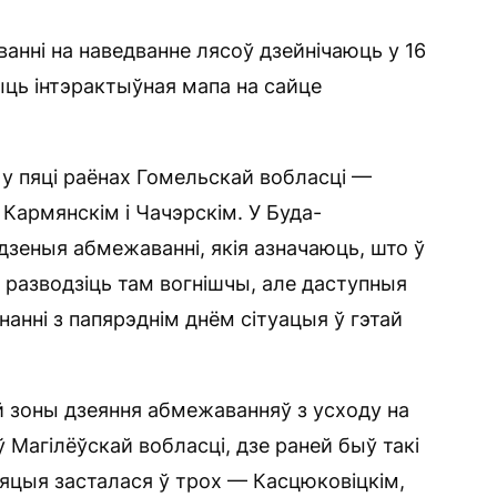
нні на наведванне лясоў дзейнічаюць у 16 ​​
чыць інтэрактыўная мапа на сайце
у пяці раёнах Гомельскай вобласці —
Кармянскім і Чачэрскім. У Буда-
дзеныя абмежаванні, якія азначаюць, што ў
і разводзіць там вогнішчы, але даступныя
нанні з папярэднім днём сітуацыя ў гэтай
й зоны дзеяння абмежаванняў з усходу на
ў Магілёўскай вобласці, дзе раней быў такі
яцыя засталася ў трох — Касцюковіцкім,