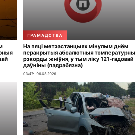
ГРАМАДСТВА
м
На пяці метэастанцыях мінулым днём
рныя
перакрытыя абсалютныя тэмпературн
вай
рэкорды жніўня, у тым ліку 121-гадовай
даўніны (падрабязна)
03:47
06.08.2026