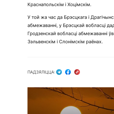
Краснапольскім і Хоцімскім.
У той жа час да Брэсцкага і Драгічынс
абмежаванні, у Брэсцкай вобласці дад
Гродзенскай вобласці абмежаванні ўв
Зэльвенскім і Слонімскім раёнах.
ПАДЗЯЛІЦЦА: