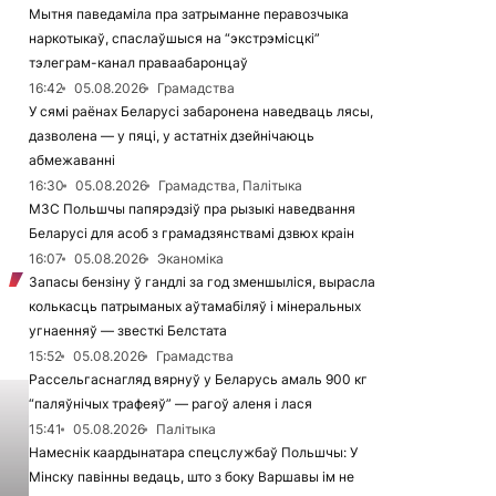
Мытня паведаміла пра затрыманне перавозчыка
наркотыкаў, спаслаўшыся на “экстрэмісцкі”
тэлеграм-канал праваабаронцаў
16:42
05.08.2026
Грамадства
У сямі раёнах Беларусі забаронена наведваць лясы,
дазволена — у пяці, у астатніх дзейнічаюць
абмежаванні
16:30
05.08.2026
Грамадства, Палітыка
МЗС Польшчы папярэдзіў пра рызыкі наведвання
Беларусі для асоб з грамадзянствамі дзвюх краін
16:07
05.08.2026
Эканоміка
Запасы бензіну ў гандлі за год зменшыліся, вырасла
колькасць патрыманых аўтамабіляў і мінеральных
угнаенняў — звесткі Белстата
15:52
05.08.2026
Грамадства
Рассельгаснагляд вярнуў у Беларусь амаль 900 кг
“паляўнічых трафеяў” — рагоў аленя і лася
15:41
05.08.2026
Палітыка
Намеснік каардынатара спецслужбаў Польшчы: У
Мінску павінны ведаць, што з боку Варшавы ім не