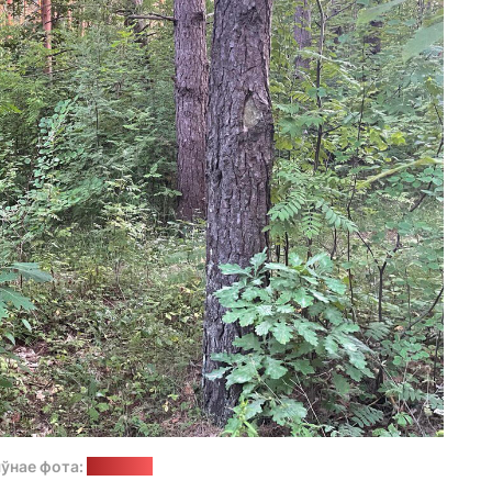
ўнае фота:
"Позірк"