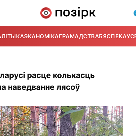
АЛІТЫКА
ЭКАНОМІКА
ГРАМАДСТВА
БЯСПЕКА
УС
ларусі расце колькасць
на наведванне лясоў