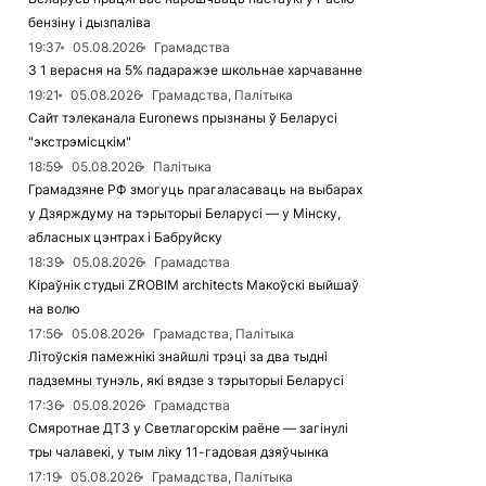
бензіну і дызпаліва
19:37
05.08.2026
Грамадства
З 1 верасня на 5% падаражэе школьнае харчаванне
19:21
05.08.2026
Грамадства, Палітыка
Сайт тэлеканала Euronews прызнаны ў Беларусі
"экстрэмісцкім"
18:59
05.08.2026
Палітыка
Грамадзяне РФ змогуць прагаласаваць на выбарах
у Дзярждуму на тэрыторыі Беларусі — у Мінску,
абласных цэнтрах і Бабруйску
18:39
05.08.2026
Грамадства
Кіраўнік студыі ZROBIM architects Макоўскі выйшаў
на волю
17:56
05.08.2026
Грамадства, Палітыка
Літоўскія памежнікі знайшлі трэці за два тыдні
падземны тунэль, які вядзе з тэрыторыі Беларусі
17:36
05.08.2026
Грамадства
Смяротнае ДТЗ у Светлагорскім раёне — загінулі
тры чалавекі, у тым ліку 11-гадовая дзяўчынка
17:19
05.08.2026
Грамадства, Палітыка