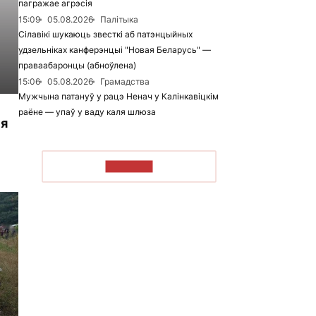
пагражае агрэсія
15:09
05.08.2026
Палітыка
Сілавікі шукаюць звесткі аб патэнцыйных
удзельніках канферэнцыі "Новая Беларусь" —
праваабаронцы (абноўлена)
15:06
05.08.2026
Грамадства
Мужчына патануў у рацэ Ненач у Калінкавіцкім
раёне — упаў у ваду каля шлюза
ыя
ЧЫТАЦЬ