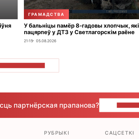
ГРАМАДСТВА
іўня
У бальніцы памёр 8-гадовы хлопчык, які
пацярпеў у ДТЗ у Светлагорскім раёне
21:15
05.08.2026
ПАКАЗАЦЬ БОЛЬШ
ёсць партнёрская прапанова?
НАПІШЫ
РУБРЫКІ
САЦСЕТКІ