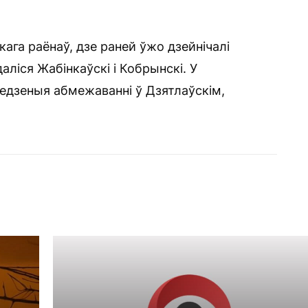
кага раёнаў, дзе раней ўжо дзейнічалі
аліся Жабінкаўскі і Кобрынскі. У
едзеныя абмежаванні ў Дзятлаўскім,