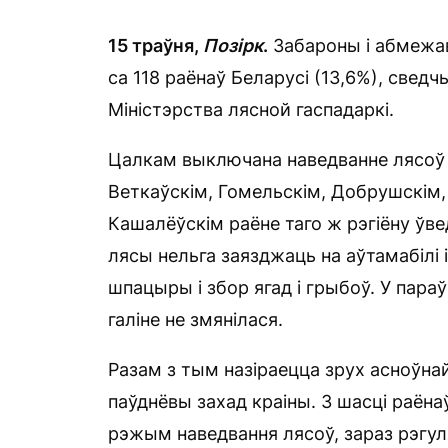
15 траўня,
Позірк
.
Забароны і абмежава
са 118 раёнаў Беларусі (13,6%), свед
Міністэрства лясной гаспадаркі.
Цалкам выключана наведванне лясоў 
Веткаўскім, Гомельскім, Добрушскім, 
Кашалёўскім раёне таго ж рэгіёну ўве
лясы нельга заязджаць на аўтамабілі 
шпацыры і збор ягад і грыбоў. У параў
галіне не змянілася.
Разам з тым назіраецца зрух асноўна
паўднёвы захад краіны. З шасці раёна
рэжым наведвання лясоў, зараз рэгул