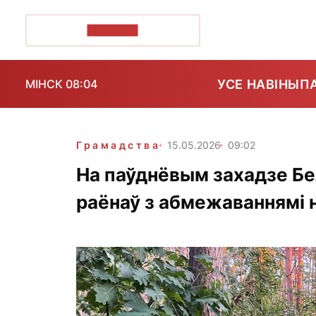
ПОЗІРК+
УСЕ НАВІНЫ
П
МІНСК 08:04
Грамадства
15.05.2026
09:02
На паўднёвым захадзе Бе
раёнаў з абмежаваннямі 