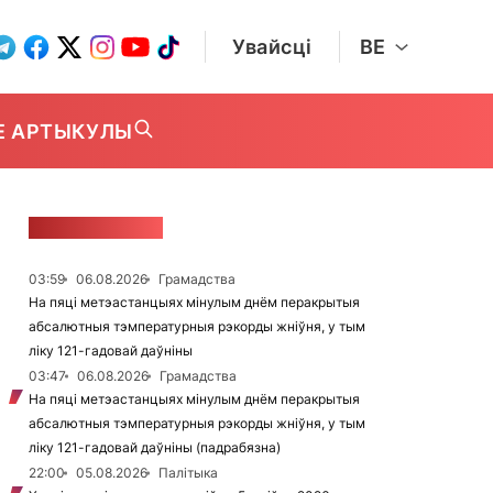
Увайсці
BE
Е АРТЫКУЛЫ
СТУЖКА НАВІН
03:59
06.08.2026
Грамадства
На пяці метэастанцыях мінулым днём перакрытыя
абсалютныя тэмпературныя рэкорды жніўня, у тым
ліку 121-гадовай даўніны
03:47
06.08.2026
Грамадства
На пяці метэастанцыях мінулым днём перакрытыя
абсалютныя тэмпературныя рэкорды жніўня, у тым
ліку 121-гадовай даўніны (падрабязна)
22:00
05.08.2026
Палітыка