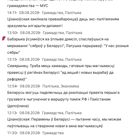
грамадзянства — МУС
14:11
08.08.2026
Грамадства, Палітыка
Ціханоўская заклікала праваабаронцаў даць экс-палітвязням
зразумелы алгарытм дапамогі
13:50
08.08.2026
Грамадства, Палітыка
Бабарыка ўсумніўся ва ўплыве дэмсіл, спаслаўшыся на
меркаванні "сяброў у Беларусі", Латушка парыраваў: "У нас розныя
сябры"
13:15
08.08.2026
Грамадства, Палітыка
Севярынец: Трэба мець каманды, гатовыя пры магчымасці
правесці ў рэгіёнах Беларусі "ад акцый і новых вырабаў да
рэформаў"
12:54
08.08.2026
Палітыка, Эканоміка
Беларусь могуць падключыць да рэалізацыі праекта першага
грузавога чыгуначнага маршруту паміж РФ і Пакістанам
(дапоўнена)
12:13
08.08.2026
Грамадства, Палітыка
Ціханоўская: Перамены ў Беларусі — пытанне часу, мы можам
паўплываць на стварэнне новага акна магчымасцяў
11:30
08.08.2026
Грамадства