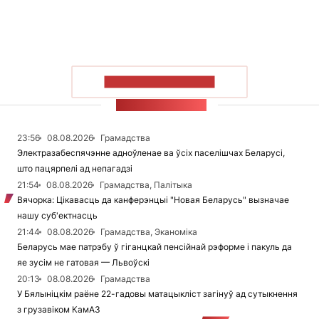
ПАКАЗАЦЬ БОЛЬШ
СТУЖКА НАВІН
23:56
08.08.2026
Грамадства
Электразабеспячэнне адноўленае ва ўсіх паселішчах Беларусі,
што пацярпелі ад непагадзі
21:54
08.08.2026
Грамадства, Палітыка
Вячорка: Цікавасць да канферэнцыі "Новая Беларусь" вызначае
нашу суб'ектнасць
21:44
08.08.2026
Грамадства, Эканоміка
Беларусь мае патрэбу ў гіганцкай пенсійнай рэформе і пакуль да
яе зусім не гатовая — Львоўскі
20:13
08.08.2026
Грамадства
У Бялыніцкім раёне 22-гадовы матацыкліст загінуў ад сутыкнення
з грузавіком КамАЗ