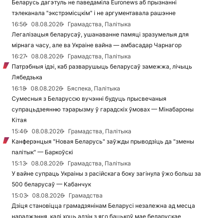
Беларусь дагэтуль не паведаміла Euronews аб прызнанні
тэлеканала "экстрэмісцкім" і не аргументавала рашэнне
16:56
08.08.2026
Грамадства, Палітыка
Легалізацыя беларусаў, ушанаванне памяці зразумелыя для
мірнага часу, але ва Украіне вайна — амбасадар Чарнагор
16:27
08.08.2026
Грамадства, Палітыка
Патрэбныя ідэі, каб разварушыць беларусаў замежжа, лічыць
Лябедзька
16:18
08.08.2026
Бяспека, Палітыка
Сумесныя з Беларуссю вучэнні будуць прысвечаныя
супрацьдзеянню тэрарызму ў гарадскіх ўмовах — Мінабароны
Кітая
15:46
08.08.2026
Грамадства, Палітыка
Канферэнцыя "Новая Беларусь" заўжды прыводзіць да "змены
палітык" — Баркоўскі
15:13
08.08.2026
Грамадства, Палітыка
У вайне супраць Украіны з расійскага боку загінула ўжо больш за
500 беларусаў — Кабанчук
15:03
08.08.2026
Грамадства
Дзіця становіцца грамадзянінам Беларусі незалежна ад месца
нараджэння, калі хоць адзін з яго бацькоў мае беларускае