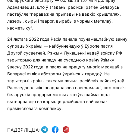
беларускага экспарту — больш за 157 млн ​​долараў.
Адзначаецца, што ў згаданы расійскі рэгіён Беларусь
пастаўляе “пераважна прылады на вадкіх крышталях,
лазеры, сыры і тварог, вырабы з чорных металаў,
касметыку”.
24 лютага 2022 года Расія пачала поўнамаштабную вайну
супраць Украіны — найбуйнейшую ў Еўропе пасля
Другой сусветнай. Рэжым Лукашэнкі надаў войску РФ
тэрыторыю для нападу на суседнюю краіну ўзімку і
ўвесну 2022 года, а пасля на працягу многіх месяцаў з
Беларусі вяліся абстрэлы ўкраінскіх гарадоў. На
тэрыторыі краіны таксама лячылі расійскіх вайскоўцаў.
Расследавальнікі неаднаразова паведамлялі, што многія
беларускія прадпрыемствы актыўна займаюцца
вытворчасцю на карысць расійскага вайскова-
прамысловага комплексу.
ПАДЗЯЛІЦЦА: