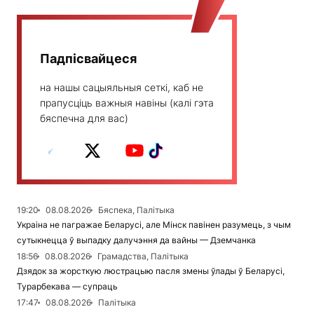
Падпісвайцеся
на нашы сацыяльныя сеткі, каб не
прапусціць важныя навіны (калі гэта
бяспечна для вас)
19:20
08.08.2026
Бяспека, Палітыка
Украіна не пагражае Беларусі, але Мінск павінен разумець, з чым
сутыкнецца ў выпадку далучэння да вайны — Дземчанка
18:56
08.08.2026
Грамадства, Палітыка
Дзядок за жорсткую люстрацыю пасля змены ўлады ў Беларусі,
Турарбекава — супраць
17:47
08.08.2026
Палітыка