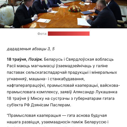
Фота:
прэс-служба Лукашэнкі
дададзеныя абзацы 3, 5
18 траўня,
Позірк
.
Беларусь і Свярдлоўская вобласць
Расіі маюць магчымасці ўзаемадзейнічаць у галіне
паставак сельскагаспадарчай прадукцыі і мінеральных
угнаенняў, машына- і станкабудавання,
нафтаперапрацоўкі, прамысловай кааперацыі, вайскова-
прамысловага комплексу, заявіў Аляксандр Лукашэнка
18 траўня ў Мінску на сустрэчы з губернатарам гэтага
суб’екта РФ Дзянісам Паслерам.
“Прамысловая кааперацыя — гэта аснова будучая
нашага развіцця, узаемаадносін паміж Беларуссю і