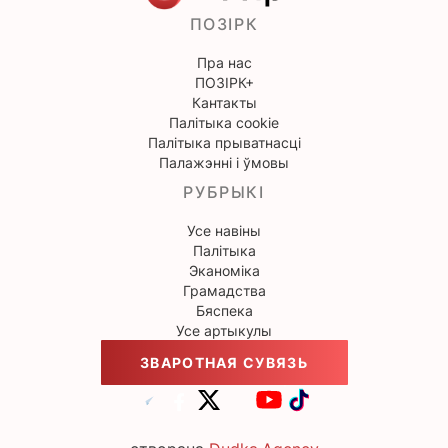
ПОЗІРК
Пра нас
ПОЗІРК+
Кантакты
Палітыка cookie
Палітыка прыватнасці
Палажэнні і ўмовы
РУБРЫКІ
Усе навіны
Палітыка
Эканоміка
Грамадства
Бяспека
Усе артыкулы
ЗВАРОТНАЯ СУВЯЗЬ