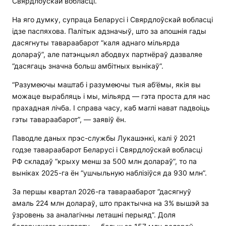
Свярдлоўскай вобласці.
На яго думку, супраца Беларусі і Свярдлоўскай вобласці
ідзе паспяхова. Палітык адзначыў, што за апошнія гады
дасягнуты тавараабарот “каля аднаго мільярда
долараў”, але патэнцыял абодвух партнёраў дазваляе
“дасягаць значна больш амбітных вынікаў”.
“Разумеючы маштаб і разумеючы тыя аб’ёмы, якія вы
можаце вырабляць і мы, мільярд — гэта проста для нас
прахадная лічба. І справа часу, каб маглі нават падвоіць
гэты тавараабарот”, — заявіў ён.
Паводле даных прэс-службы Лукашэнкі, калі ў 2021
годзе тавараабарот Беларусі і Свярдлоўскай вобласці
РФ складаў “крыху менш за 500 млн долараў”, то па
выніках 2025-га ён “ушчыльную наблізіўся да 930 млн”.
За першы квартал 2026-га тавараабарот “дасягнуў
амаль 224 млн долараў, што практычна на 3% вышэй за
ўзровень за аналагічны леташні перыяд”. Доля