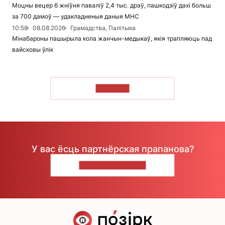
Моцны вецер 6 жніўня паваліў 2,4 тыс. дрэў, пашкодзіў дахі больш
за 700 дамоў — удакладненыя даныя МНС
10:58
08.08.2026
Грамадства, Палітыка
Мінабароны пашырыла кола жанчын-медыкаў, якія трапляюць пад
вайсковы ўлік
ЧЫТАЦЬ
У вас ёсць партнёрская прапанова?
НАПІШЫЦЕ НАМ