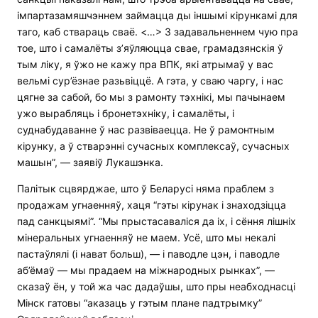
імпартазамяшчэннем займацца ды іншымі кірункамі для
таго, каб ствараць сваё. <…> З задавальненнем чую пра
тое, што і самалёты з’яўляюцца свае, грамадзянскія ў
тым ліку, я ўжо не кажу пра ВПК, які атрымаў у вас
вельмі сур’ёзнае разьвіццё. А гэта, у сваю чаргу, і нас
цягне за сабой, бо мы з рамонту тэхнікі, мы пачынаем
ужо вырабляць і бронетэхніку, і самалёты, і
суднабудаванне ў нас развіваецца. Не ў рамонтным
кірунку, а ў стварэнні сучасных комплексаў, сучасных
машын”, — заявіў Лукашэнка.
Палітык сцвярджае, што ў Беларусі няма праблем з
продажам угнаенняў, хаця “гэты кірунак і знаходзіцца
пад санкцыямі”. “Мы прыстасаваліся да іх, і сёння лішніх
мінеральных угнаенняў не маем. Усё, што мы некалі
пастаўлялі (і нават больш), — і паводле цэн, і паводле
аб’ёмаў — мы прадаем на міжнародных рынках”, —
сказаў ён, у той жа час дадаўшы, што пры неабходнасці
Мінск гатовы “аказаць у гэтым плане падтрымку”