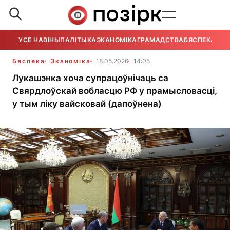
УСЕ НАВІНЫ
ПАЛІТЫКА
ЭКАНОМІКА
ГРАМАДСТВА
БЯСПЕКА
УСЕ
Бяспека
Эканоміка
18.05.2026
14:05
Лукашэнка хоча супрацоўнічаць са
Свярдлоўскай вобласцю РФ у прамысловасці,
у тым ліку вайсковай (дапоўнена)