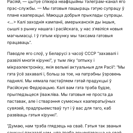
Расіяй, — цытуе спікера неафіцыйны тэлеграм-канал яго
прэс-службы. — Мы гатовыя пашыраць гэтую супрацу ў
плане кааперацыі. Маюцца добрыя прыклады супрацы.
<…> Калі заходнія кампаніі, амерыканскія ды іншыя,
сышлі з рынку нашага і расійскага, у нас з’явіліся новыя
магчымасці. І ў гэтым кірунку мы таксама гатовыя
працаваць”.
Паводле яго слоў, у Беларусі з часоў СССР “захавалі і
развілі многія кірункі”, у тым ліку “оптыку і
мікраэлектроніку, якія вельмі актуальныя для Расіі”: “Мы
гэта ўсё захавалі і, больш за тое, на патрэбны ўзровень
паднялі. Мы нямала пастаўляем гэтай прадукцыі ў
Расійскую Федэрацыю. Калі вам гэта трэба будзе,
прыгледзьцеся ўважліва. Мы гатовыя не проста да
паставак, але і стварэння сумесных кааператыўных
сувязей, прадпрыемстваў тут і ў вас для таго, каб
развіваць гэтыя кірункі”.
“Думаю, нам трэба глядзець на сваё. Гэтыя так званыя
санкцыі паказалі нам, што трэба арыентавацца на сваё,