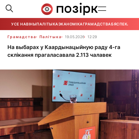
УСЕ НАВІНЫ
ПАЛІТЫКА
ЭКАНОМІКА
ГРАМАДСТВА
БЯСПЕКА
УСЕ
Грамадства
Палітыка
19.05.2026
12:29
На выбарах у Каардынацыйную раду 4-га
склікання прагаласавала 2.113 чалавек