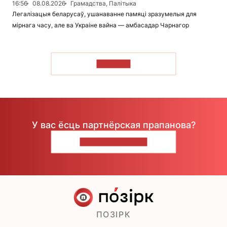
16:56
08.08.2026
Грамадства, Палітыка
Легалізацыя беларусаў, ушанаванне памяці зразумелыя для
мірнага часу, але ва Украіне вайна — амбасадар Чарнагор
ЧЫТАЦЬ
У вас ёсць партнёрская прапанова?
НАПІШЫЦЕ НАМ
ПОЗІРК