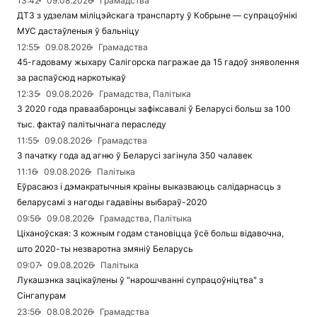
13:42
09.08.2026
Грамадства
ДТЗ з удзелам міліцэйскага транспарту ў Кобрыне — супрацоўнікі
МУС дастаўленыя ў бальніцу
12:55
09.08.2026
Грамадства
45-гадоваму жыхару Салігорска пагражае да 15 гадоў зняволення
за распаўсюд наркотыкаў
12:35
09.08.2026
Грамадства, Палітыка
З 2020 года праваабаронцы зафіксавалі ў Беларусі больш за 100
тыс. фактаў палітычнага пераследу
11:55
09.08.2026
Грамадства
З пачатку года ад агню ў Беларусі загінула 350 чалавек
11:16
09.08.2026
Палітыка
Еўрасаюз і дэмакратычныя краіны выказваюць салідарнасць з
беларусамі з нагоды гадавіны выбараў-2020
09:56
09.08.2026
Грамадства, Палітыка
Ціханоўская: З кожным годам становіцца ўсё больш відавочна,
што 2020-ты незваротна змяніў Беларусь
09:07
09.08.2026
Палітыка
Лукашэнка зацікаўлены ў "нарошчванні супрацоўніцтва" з
Сінгапурам
23:56
08.08.2026
Грамадства