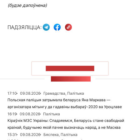
(будзе дапоўнена)
ПАДЗЯЛІЦЦА:
ПАКАЗАЦЬ БОЛЬШ
СТУЖКА НАВІН
17:10
09.08.2026
Грамадства, Палітыка
Польская паліцыя затрымала беларуса Яна Маркава —
арганізатара мітынгу да гадавіны выбараў-2020 ва Уроцлаве
16:19
09.08.2026
Палітыка
Кіраўнік МЗС Украіны: Спадзяемся, Беларусь стане свабоднай
краінай, будучыню якой пачне вызначаць народ, а не Масква
15:31
09.08.2026
Бяспека, Палітыка