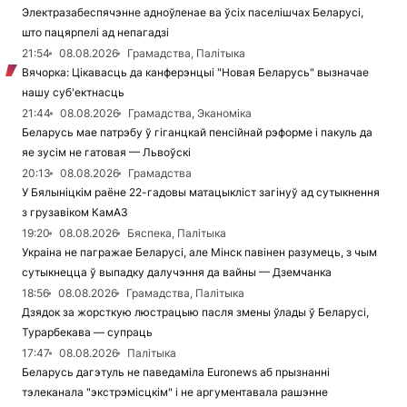
Электразабеспячэнне адноўленае ва ўсіх паселішчах Беларусі,
што пацярпелі ад непагадзі
21:54
08.08.2026
Грамадства, Палітыка
Вячорка: Цікавасць да канферэнцыі "Новая Беларусь" вызначае
нашу суб'ектнасць
21:44
08.08.2026
Грамадства, Эканоміка
Беларусь мае патрэбу ў гіганцкай пенсійнай рэформе і пакуль да
яе зусім не гатовая — Львоўскі
20:13
08.08.2026
Грамадства
У Бялыніцкім раёне 22-гадовы матацыкліст загінуў ад сутыкнення
з грузавіком КамАЗ
19:20
08.08.2026
Бяспека, Палітыка
Украіна не пагражае Беларусі, але Мінск павінен разумець, з чым
сутыкнецца ў выпадку далучэння да вайны — Дземчанка
18:56
08.08.2026
Грамадства, Палітыка
Дзядок за жорсткую люстрацыю пасля змены ўлады ў Беларусі,
Турарбекава — супраць
17:47
08.08.2026
Палітыка
Беларусь дагэтуль не паведаміла Euronews аб прызнанні
тэлеканала "экстрэмісцкім" і не аргументавала рашэнне