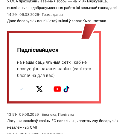
У ССА праходзяць ваенныя зборы — на іх, як мяркуецца,
выкліканыя нядобрасумленныя работнікі сельскай гаспадаркі
14:26
09.08.2026
Грамадства
Двое беларускіх альпіністаў зніклі ў гарах Кыргызстана
Падпісвайцеся
на нашы сацыяльныя сеткі, каб не
прапусціць важныя навіны (калі гэта
бяспечна для вас)
13:51
09.08.2026
Бяспека, Палітыка
Латушка заклікаў краіны ЕС павялічыць падтрымку беларускіх
незалежных СМІ