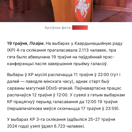
Архіўнае фота:
"Белсат"
19 траўня,
Позірк
.
На выбарах у Каардынацыйную раду
(КР) 4-га склікання прагаласавала 2.113 чалавек, пра
гэта было абвешчана 19 траўня на паўдзённай прэс-
канферэнцыі пасля завяршэння прыёму галасоў.
Выбары ў КР мусілі распачацца 11 траўня ў 22:00 (тут і
далей — паводле мінскага часу), аднак старт быў
сарваны магутнай DDoS-атакай. Паўнавартасна працэс
распачаўся 12 траўня ў 12:00. У сувязі з гэтым выбаркам
КР працягнуў перыяд галасавання да 12:00 19 траўня
(першапачаткова меўся скончыцца 17 траўня ў 23:59).
У выбарах КР 3-га склікання (адбыліся 25–27 траўня
2024 года) узялі ўдзел 6.723 чалавекі.