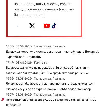
на нашы сацыяльныя сеткі, каб не
прапусціць важныя навіны (калі гэта
бяспечна для вас)
18:56
08.08.2026
Грамадства, Палітыка
Дзядок за жорсткую люстрацыю пасля змены ўлады ў Беларусі,
Турарбекава — супраць
17:47
08.08.2026
Палітыка
Беларусь дагэтуль не паведаміла Euronews аб прызнанні
тэлеканала "экстрэмісцкім" і не аргументавала рашэнне
16:56
08.08.2026
Грамадства, Палітыка
Легалізацыя беларусаў, ушанаванне памяці зразумелыя для
мірнага часу, але ва Украіне вайна — амбасадар Чарнагор
16:27
08.08.2026
Грамадства, Палітыка
Патрэбныя ідэі, каб разварушыць беларусаў замежжа, лічыць
Лябедзька