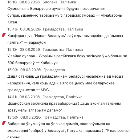
16:18
08.08.2026
Бяспека, Палітыка
Сумесныя з Беларуссю вучэнні будуць прысвечаныя
супрацьдзеянню тэрарызму ў гарадскіх ўмовах — Мінабароны
Кітая
15:46
08.08.2026
Грамадства, Палітыка
Канферэнцыя "Новая Беларусь" заўжды прыводзіць да "змены
палітык" — Баркоўскі
15:13
08.08.2026
Грамадства, Палітыка
У вайне супраць Украіны з расійскага боку загінула ўжо больш за
500 беларусаў — Кабанчук
15:03
08.08.2026
Грамадства
Дзіця становіцца грамадзянінам Беларусі незалежна ад месца
нараджэння, калі хоць адзін з яго бацькоў мае беларускае
грамадзянства — МУС
14:11
08.08.2026
Грамадства, Палітыка
Ціханоўская заклікала праваабаронцаў даць экс-палітвязням
зразумелы алгарытм дапамогі
13:50
08.08.2026
Грамадства, Палітыка
Бабарыка ўсумніўся ва ўплыве дэмсіл, спаслаўшыся на
меркаванні "сяброў у Беларусі", Латушка парыраваў: "У нас розныя
сябры"