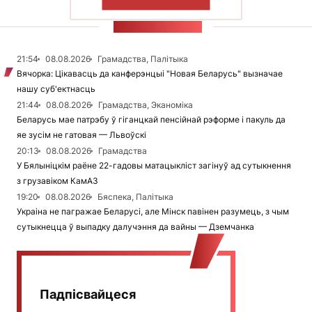
ПАКАЗАЦЬ БОЛЬШ
СТУЖКА НАВІН
21:54
08.08.2026
Грамадства, Палітыка
Вячорка: Цікавасць да канферэнцыі "Новая Беларусь" вызначае
нашу суб'ектнасць
21:44
08.08.2026
Грамадства, Эканоміка
Беларусь мае патрэбу ў гіганцкай пенсійнай рэформе і пакуль да
яе зусім не гатовая — Львоўскі
20:13
08.08.2026
Грамадства
У Бялыніцкім раёне 22-гадовы матацыкліст загінуў ад сутыкнення
з грузавіком КамАЗ
19:20
08.08.2026
Бяспека, Палітыка
Украіна не пагражае Беларусі, але Мінск павінен разумець, з чым
сутыкнецца ў выпадку далучэння да вайны — Дземчанка
Падпісвайцеся