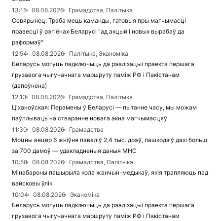
13:15
08.08.2026
Грамадства, Палітыка
Севярынец: Трэба мець каманды, гатовыя пры магчымасці
правесці ў рэгіёнах Беларусі "ад акцый і новых вырабаў да
рэформаў"
12:54
08.08.2026
Палітыка, Эканоміка
Беларусь могуць падключыць да рэалізацыі праекта першага
грузавога чыгуначнага маршруту паміж РФ і Пакістанам
(дапоўнена)
12:13
08.08.2026
Грамадства, Палітыка
Ціханоўская: Перамены ў Беларусі — пытанне часу, мы можам
паўплываць на стварэнне новага акна магчымасцяў
11:30
08.08.2026
Грамадства
Моцны вецер 6 жніўня паваліў 2,4 тыс. дрэў, пашкодзіў дахі больш
за 700 дамоў — удакладненыя даныя МНС
10:58
08.08.2026
Грамадства, Палітыка
Мінабароны пашырыла кола жанчын-медыкаў, якія трапляюць пад
вайсковы ўлік
10:04
08.08.2026
Эканоміка
Беларусь могуць падключыць да рэалізацыі праекта першага
грузавога чыгуначнага маршруту паміж РФ і Пакістанам