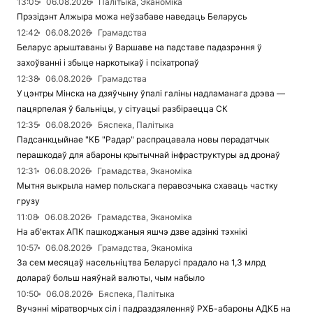
13:05
06.08.2026
Палітыка, Эканоміка
Прэзідэнт Алжыра можа неўзабаве наведаць Беларусь
12:42
06.08.2026
Грамадства
Беларус арыштаваны ў Варшаве на падставе падазрэння ў
захоўванні і збыце наркотыкаў і псіхатропаў
12:38
06.08.2026
Грамадства
У цэнтры Мінска на дзяўчыну ўпалі галіны надламанага дрэва —
пацярпелая ў бальніцы, у сітуацыі разбіраецца СК
12:35
06.08.2026
Бяспека, Палітыка
Падсанкцыйнае "КБ "Радар" распрацавала новы перадатчык
перашкодаў для абароны крытычнай інфраструктуры ад дронаў
12:31
06.08.2026
Грамадства, Эканоміка
Мытня выкрыла намер польскага перавозчыка схаваць частку
грузу
11:08
06.08.2026
Грамадства, Эканоміка
На аб'ектах АПК пашкоджаныя яшчэ дзве адзінкі тэхнікі
10:57
06.08.2026
Грамадства, Эканоміка
За сем месяцаў насельніцтва Беларусі прадало на 1,3 млрд
долараў больш наяўнай валюты, чым набыло
10:50
06.08.2026
Бяспека, Палітыка
Вучэнні міратворчых сіл і падраздзяленняў РХБ-абароны АДКБ на