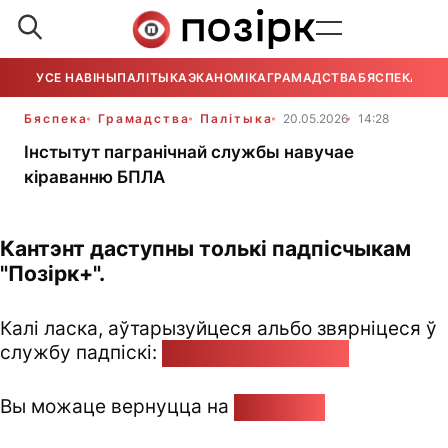
УСЕ НАВІНЫ
ПАЛІТЫКА
ЭКАНОМІКА
ГРАМАДСТВА
БЯСПЕКА
УСЕ
Бяспека
Грамадства
Палітыка
20.05.2026
14:28
Інстытут пагранічнай службы навучае
кіраванню БПЛА
Кантэнт даступны толькі падпісчыкам
"Позірк+".
Калі ласка, аўтарызуйцеся альбо звярніцеся ў
службу падпіскі:
pozirk@pozirk.online
Вы можаце вернуцца на
Галоўную