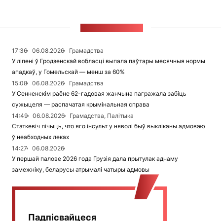
СТУЖКА НАВІН
17:36
06.08.2026
Грамадства
У ліпені ў Гродзенскай вобласці выпала паўтары месячныя нормы
ападкаў, у Гомельскай — менш за 60%
15:08
06.08.2026
Грамадства
У Сенненскім раёне 62-гадовая жанчына пагражала забіць
сужыцеля — распачатая крымінальная справа
14:49
06.08.2026
Грамадства, Палітыка
Статкевіч лічыць, что яго інсульт у няволі быў выкліканы адмоваю
ў неабходных леках
14:27
06.08.2026
У першай палове 2026 года Грузія дала прытулак аднаму
замежніку, беларусы атрымалі чатыры адмовы
Падпісвайцеся