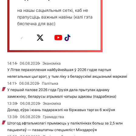
на нашы сацыяльныя сеткі, каб не
прапусціць важныя навіны (калі гэта
бяспечна для вас)
14:14
06.08.2026
Эканоміка
У Літве перахопленая найбуйнейшая ў 2026 годзе партыя
нелегальных цыгарэт, у тым ліку з беларускімі акцызнымі маркамі
14:11
06.08.2026
Палітыка
У першай палове 2026 года Грузія дала прытулак аднаму
замежніку, беларусы атрымалі чатыры адмовы (падрабязна)
13:38
06.08.2026
Эканоміка
Долар, еўра і юань падаражэлі на біржавых таргах 6 жніўня
13:36
06.08.2026
Грамадства
Штогод афтальмолагі прымаюць у паліклініках больш за 2,5 млн
пацыентаў — пазаштатны спецыяліст Мінздароўя