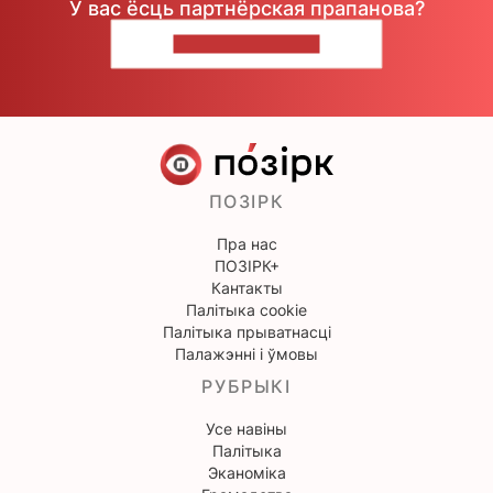
У вас ёсць партнёрская прапанова?
НАПІШЫЦЕ НАМ
ПОЗІРК
Пра нас
ПОЗІРК+
Кантакты
Палітыка cookie
Палітыка прыватнасці
Палажэнні і ўмовы
РУБРЫКІ
Усе навіны
Палітыка
Эканоміка