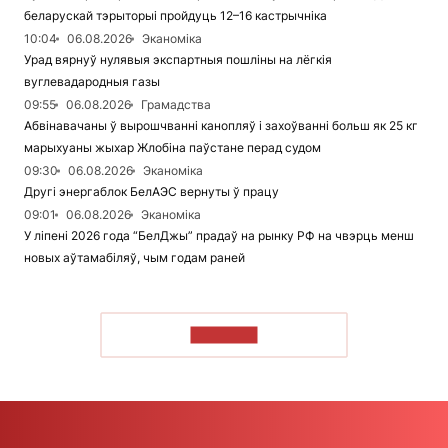
беларускай тэрыторыі пройдуць 12–16 кастрычніка
10:04
06.08.2026
Эканоміка
Урад вярнуў нулявыя экспартныя пошліны на лёгкія
вуглевадародныя газы
09:55
06.08.2026
Грамадства
Абвінавачаны ў вырошчванні канопляў і захоўванні больш як 25 кг
марыхуаны жыхар Жлобіна паўстане перад судом
09:30
06.08.2026
Эканоміка
Другі энергаблок БелАЭС вернуты ў працу
09:01
06.08.2026
Эканоміка
У ліпені 2026 года “БелДжы” прадаў на рынку РФ на чвэрць менш
новых аўтамабіляў, чым годам раней
ЧЫТАЦЬ