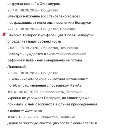
сотрудничества” с Сингапуром
23:49
08.08.2026
Общество
Электроснабжение восстановлено во всех
пострадавших от непогоды поселениях Беларуси
22:00
08.08.2026
Общество, Политика
Вячорка: Интерес к конференции "Новая Беларусь"
определяет нашу субъектность
21:33
08.08.2026
Общество, Экономика
Беларусь нуждается в гигантской пенсионной
реформе и пока к ней совершенно не готова —
Львовский
20:06
08.08.2026
Общество
В Белыничском районе 22-летний мотоциклист
погиб от столкновения с грузовиком КамАЗ
19:14
08.08.2026
Безопасность, Политика
Украина не угрожает Беларуси, но Минск должен
понимать, с чем столкнется в случае присоединения
к войне — Демченко
18:46
08.08.2026
Общество, Политика
Дедок за жесткую люстрацию после смены власти в