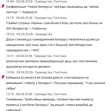
15:46
08.08.2026
Грамадства, Палітыка
Канферэнцыя "Новая Беларусь" заўжды прыводзіць да "змены
палітык" — Баркоўскі
15:13
08.08.2026
Грамадства, Палітыка
У вайне супраць Украіны з расійскага боку загінула ўжо больш за
500 беларусаў — Кабанчук
15:03
08.08.2026
Грамадства
Дзіця становіцца грамадзянінам Беларусі незалежна ад месца
нараджэння, калі хоць адзін з яго бацькоў мае беларускае
грамадзянства — МУС
14:11
08.08.2026
Грамадства, Палітыка
Ціханоўская заклікала праваабаронцаў даць экс-палітвязням
зразумелы алгарытм дапамогі
13:50
08.08.2026
Грамадства, Палітыка
Бабарыка ўсумніўся ва ўплыве дэмсіл, спаслаўшыся на
меркаванні "сяброў у Беларусі", Латушка парыраваў: "У нас розныя
сябры"
13:15
08.08.2026
Грамадства, Палітыка
Севярынец: Трэба мець каманды, гатовыя пры магчымасці
правесці ў рэгіёнах Беларусі "ад акцый і новых вырабаў да
рэформаў"