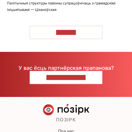
Палітычныя структуры павінны супрацоўнічаць з грамадскімі
ініцыятывамі — Ціханоўская
ЧЫТАЦЬ
У вас ёсць партнёрская прапанова?
НАПІШЫЦЕ НАМ
ПОЗІРК
Пра нас