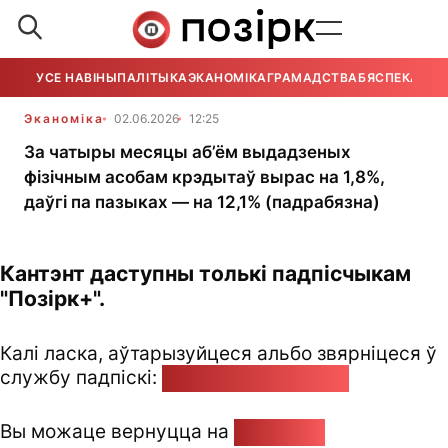
УСЕ НАВІНЫ
ПАЛІТЫКА
ЭКАНОМІКА
ГРАМАДСТВА
БЯСПЕКА
УСЕ
Эканоміка
02.06.2026
12:25
За чатыры месяцы аб’ём выдадзеных
фізічным асобам крэдытаў вырас на 1,8%,
даўгі па пазыках — на 12,1% (падрабязна)
Кантэнт даступны толькі падпісчыкам
"Позірк+".
Калі ласка, аўтарызуйцеся альбо звярніцеся ў
службу падпіскі:
pozirk@pozirk.online
Вы можаце вернуцца на
Галоўную