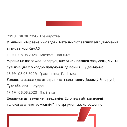
СТУЖКА НАВІН
20:13
08.08.2026
Грамадства
У Бялыніцкім раёне 22-гадовы матацыкліст загінуў ад сутыкнення
з грузавіком КамАЗ
19:20
08.08.2026
Бяспека, Палітыка
Украіна не пагражае Беларусі, але Мінск павінен разумець, з чым
сутыкнецца ў выпадку далучэння да вайны — Дземчанка
18:56
08.08.2026
Грамадства, Палітыка
Дзядок за жорсткую люстрацыю пасля змены ўлады ў Беларусі,
Турарбекава — супраць
17:47
08.08.2026
Палітыка
Беларусь дагэтуль не паведаміла Euronews аб прызнанні
тэлеканала "экстрэмісцкім" і не аргументавала рашэнне