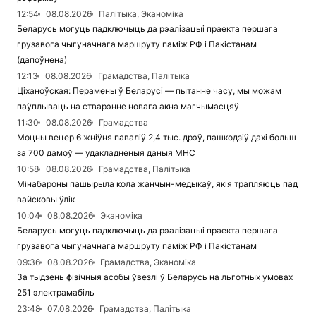
12:54
08.08.2026
Палітыка, Эканоміка
Беларусь могуць падключыць да рэалізацыі праекта першага
грузавога чыгуначнага маршруту паміж РФ і Пакістанам
(дапоўнена)
12:13
08.08.2026
Грамадства, Палітыка
Ціханоўская: Перамены ў Беларусі — пытанне часу, мы можам
паўплываць на стварэнне новага акна магчымасцяў
11:30
08.08.2026
Грамадства
Моцны вецер 6 жніўня паваліў 2,4 тыс. дрэў, пашкодзіў дахі больш
за 700 дамоў — удакладненыя даныя МНС
10:58
08.08.2026
Грамадства, Палітыка
Мінабароны пашырыла кола жанчын-медыкаў, якія трапляюць пад
вайсковы ўлік
10:04
08.08.2026
Эканоміка
Беларусь могуць падключыць да рэалізацыі праекта першага
грузавога чыгуначнага маршруту паміж РФ і Пакістанам
09:36
08.08.2026
Грамадства, Эканоміка
За тыдзень фізічныя асобы ўвезлі ў Беларусь на льготных умовах
251 электрамабіль
23:48
07.08.2026
Грамадства, Палітыка