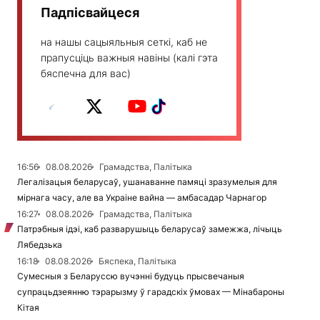
Падпісвайцеся
на нашы сацыяльныя сеткі, каб не
прапусціць важныя навіны (калі гэта
бяспечна для вас)
16:56
08.08.2026
Грамадства, Палітыка
Легалізацыя беларусаў, ушанаванне памяці зразумелыя для
мірнага часу, але ва Украіне вайна — амбасадар Чарнагор
16:27
08.08.2026
Грамадства, Палітыка
Патрэбныя ідэі, каб разварушыць беларусаў замежжа, лічыць
Лябедзька
16:18
08.08.2026
Бяспека, Палітыка
Сумесныя з Беларуссю вучэнні будуць прысвечаныя
супрацьдзеянню тэрарызму ў гарадскіх ўмовах — Мінабароны
Кітая