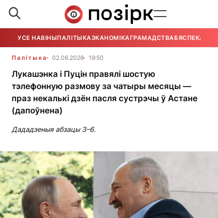
УСЕ НАВІНЫ
ПАЛІТЫКА
ЭКАНОМІКА
ГРАМАДСТВА
БЯСПЕКА
УСЕ
Палітыка
02.06.2026
19:50
Лукашэнка і Пуцін правялі шостую
тэлефонную размову за чатыры месяцы —
праз некалькі дзён пасля сустрэчы ў Астане
(дапоўнена)
Дададзеныя абзацы 3–6.