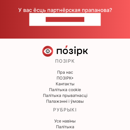
У вас ёсць партнёрская прапанова?
НАПІШЫЦЕ НАМ
ПОЗІРК
Пра нас
ПОЗІРК+
Кантакты
Палітыка cookie
Палітыка прыватнасці
Палажэнні і ўмовы
РУБРЫКІ
Усе навіны
Палітыка