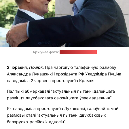
Архіўнае фота:
прэс-служба Крамля
2 чэрвеня,
Позірк
.
Пра чарговую тэлефонную размову
Аляксандра Лукашэнкі і прэзідэнта РФ Уладзіміра Пуціна
паведаміла 2 чэрвеня прэс-служба Крамля.
Палітыкі абмеркавалі “актуальныя пытанні далейшага
развіцця двухбаковага саюзніцкага ўзаемадзеяння”.
Як паведаміла прэс-служба Лукашэнкі, галоўнай тэмай
размовы сталі “актуальныя пытанні двухбаковых
беларуска-расійскіх адносін”.