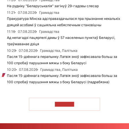
На рудніку "Беларуськалія" загінуў 29-гадовы слесар
11:21
07.08.2026
Грамадства
Пракуратура Мінска адсправаздачылася пра прызнанне некалькіх
дзяцей асобамі ў сацыяльна небяспечным становішчы
11:16
07.08.2026
Грамадства
Ад непагадзі пацярпелі дамы ў 57 населеных пунктаў Беларусі,
траўмаванае дзіця
10:29
07.08.2026
Грамадства, Палітыка
Пасля 15-дзённага перапынку Латвія зноў зафіксавала больш за
100 спробаў парушэння мяжы з боку Беларусі
10:20
07.08.2026
Грамадства, Палітыка
Пасля 15-дзённага перапынку Латвія зноў зафіксавала больш за
100 спробаў парушэння мяжы з боку Беларусі (падрабязна)
ЧЫТАЦЬ