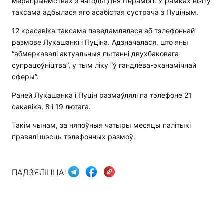
мерапрыемствах з нагоды Дня Перамогі. У рамках візіту
таксама адбылася яго асабістая сустрэча з Пуціным.
12 красавіка таксама паведамлялася аб тэлефоннай
размове Лукашэнкі і Пуціна. Адзначалася, што яны
“абмеркавалі актуальныя пытанні двухбаковага
супрацоўніцтва”, у тым ліку “ў гандлёва-эканамічнай
сферы”.
Раней Лукашэнка і Пуцін размаўлялі па тэлефоне 21
сакавіка, 8 і 19 лютага.
Такім чынам, за няпоўныя чатыры месяцы палітыкі
правялі шэсць тэлефонных размоў.
ПАДЗЯЛІЦЦА: