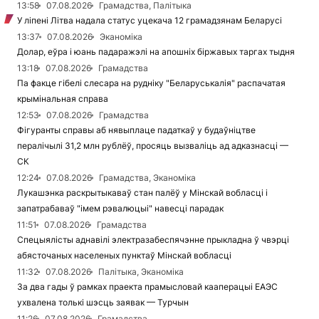
13:58
07.08.2026
Грамадства, Палітыка
У ліпені Літва надала статус уцекача 12 грамадзянам Беларусі
13:37
07.08.2026
Эканоміка
Долар, еўра і юань падаражэлі на апошніх біржавых таргах тыдня
13:18
07.08.2026
Грамадства
Па факце гібелі слесара на рудніку "Беларуськалія" распачатая
крымінальная справа
12:53
07.08.2026
Грамадства
Фігуранты справы аб нявыплаце падаткаў у будаўніцтве
пералічылі 31,2 млн рублёў, просяць вызваліць ад адказнасці —
СК
12:24
07.08.2026
Грамадства, Эканоміка
Лукашэнка раскрытыкаваў стан палёў у Мінскай вобласці і
запатрабаваў "імем рэвалюцыі" навесці парадак
11:51
07.08.2026
Грамадства
Спецыялісты аднавілі электразабеспячэнне прыкладна ў чвэрці
абясточаных населеных пунктаў Мінскай вобласці
11:32
07.08.2026
Палітыка, Эканоміка
За два гады ў рамках праекта прамысловай кааперацыі ЕАЭС
ухвалена толькі шэсць заявак — Турчын
11:26
07.08.2026
Грамадства