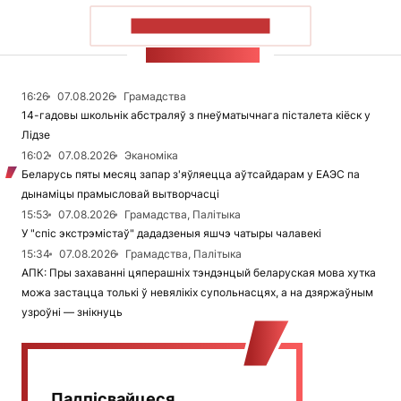
ПАКАЗАЦЬ БОЛЬШ
СТУЖКА НАВІН
16:26
07.08.2026
Грамадства
14-гадовы школьнік абстраляў з пнеўматычнага пісталета кіёск у
Лідзе
16:02
07.08.2026
Эканоміка
Беларусь пяты месяц запар з'яўляецца аўтсайдарам у ЕАЭС па
дынаміцы прамысловай вытворчасці
15:53
07.08.2026
Грамадства, Палітыка
У "спіс экстрэмістаў" дададзеныя яшчэ чатыры чалавекі
15:34
07.08.2026
Грамадства, Палітыка
АПК: Пры захаванні цяперашніх тэндэнцый беларуская мова хутка
можа застацца толькі ў невялікіх супольнасцях, а на дзяржаўным
узроўні — знікнуць
Падпісвайцеся