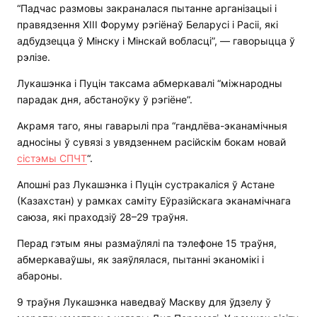
“Падчас размовы закраналася пытанне арганізацыі і
правядзення XIII Форуму рэгіёнаў Беларусі і Расіі, які
адбудзецца ў Мінску і Мінскай вобласці”, — гаворыцца ў
рэлізе.
Лукашэнка і Пуцін таксама абмеркавалі “міжнародны
парадак дня, абстаноўку ў рэгіёне”.
Акрамя таго, яны гаварылі пра “гандлёва-эканамічныя
адносіны ў сувязі з увядзеннем расійскім бокам новай
сістэмы СПЧТ
“.
Апошні раз Лукашэнка і Пуцін сустракаліся ў Астане
(Казахстан) у рамках саміту Еўразійскага эканамічнага
саюза, які праходзіў 28–29 траўня.
Перад гэтым яны размаўлялі па тэлефоне 15 траўня,
абмеркаваўшы, як заяўлялася, пытанні эканомікі і
абароны.
9 траўня Лукашэнка наведваў Маскву для ўдзелу ў