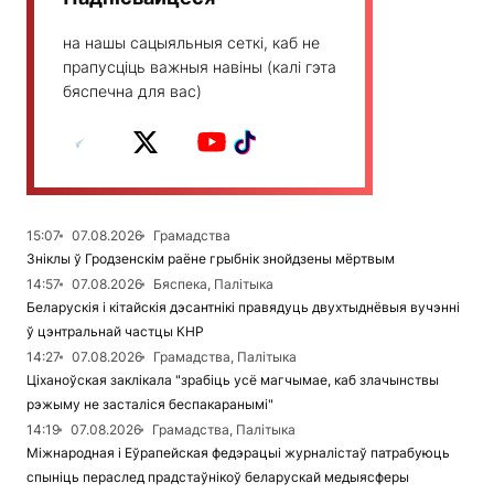
на нашы сацыяльныя сеткі, каб не
прапусціць важныя навіны (калі гэта
бяспечна для вас)
15:07
07.08.2026
Грамадства
Зніклы ў Гродзенскім раёне грыбнік знойдзены мёртвым
14:57
07.08.2026
Бяспека, Палітыка
Беларускія і кітайскія дэсантнікі правядуць двухтыднёвыя вучэнні
ў цэнтральнай частцы КНР
14:27
07.08.2026
Грамадства, Палітыка
Ціханоўская заклікала "зрабіць усё магчымае, каб злачынствы
рэжыму не засталіся беспакаранымі"
14:19
07.08.2026
Грамадства, Палітыка
Міжнародная і Еўрапейская федэрацыі журналістаў патрабуюць
спыніць пераслед прадстаўнікоў беларускай медыясферы