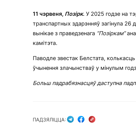
11 чэрвеня
,
Позірк
.
У 2025 годзе на т
транспартных здарэнняў загінула 26 
вынікае з праведзенага
“Позіркам”
ана
камітэта.
Паводле звестак Белстата, колькасць 
ўчынення злачынстваў у мінулым годзе
Больш падрабязнасцяў даступна пад
ПАДЗЯЛІЦЦА: