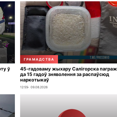
ГРАМАДСТВА
рту ў
45-гадоваму жыхару Салігорска пагра
да 15 гадоў зняволення за распаўсюд
наркотыкаў
12:55
09.08.2026