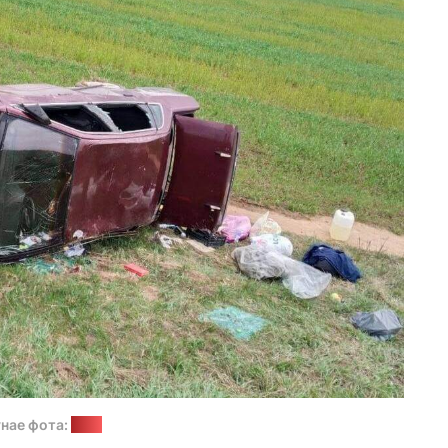
ўнае фота:
МУС