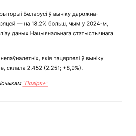
эрыторыі Беларусі ў выніку дарожна-
дзяцей — на 18,2% больш, чым у 2024-м,
лізу даных Нацыянальнага статыстычнага
непаўналетніх, якія пацярпелі ў выніку
, склала 2.452 (2.251; +8,9%).
пісчыкам
“Позірк+”