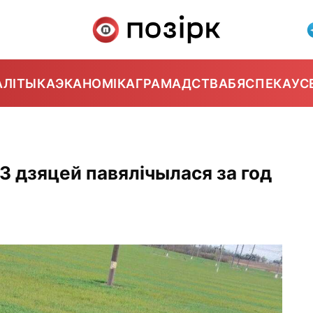
АЛІТЫКА
ЭКАНОМІКА
ГРАМАДСТВА
БЯСПЕКА
УС
З дзяцей павялічылася за год