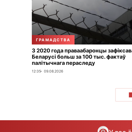
ГРАМАДСТВА
З 2020 года праваабаронцы зафіксав
Беларусі больш за 100 тыс. фактаў
палітычнага пераследу
12:35
09.08.2026