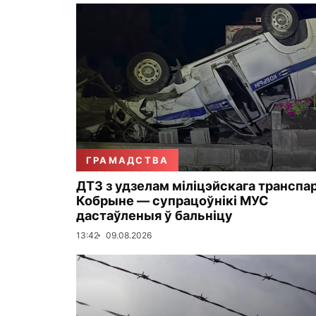
ГРАМАДСТВА
ДТЗ з удзелам міліцэйскага транспа
Кобрыне — супрацоўнікі МУС
дастаўленыя ў бальніцу
13:42
09.08.2026