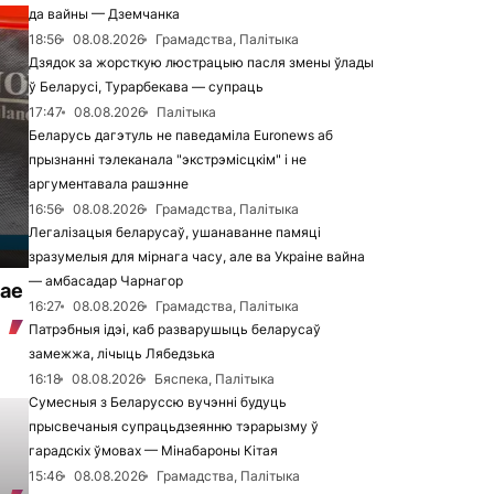
да вайны — Дземчанка
18:56
08.08.2026
Грамадства, Палітыка
Дзядок за жорсткую люстрацыю пасля змены ўлады
ў Беларусі, Турарбекава — супраць
17:47
08.08.2026
Палітыка
Беларусь дагэтуль не паведаміла Euronews аб
прызнанні тэлеканала "экстрэмісцкім" і не
аргументавала рашэнне
16:56
08.08.2026
Грамадства, Палітыка
Легалізацыя беларусаў, ушанаванне памяці
зразумелыя для мірнага часу, але ва Украіне вайна
— амбасадар Чарнагор
жае
16:27
08.08.2026
Грамадства, Палітыка
Патрэбныя ідэі, каб разварушыць беларусаў
замежжа, лічыць Лябедзька
16:18
08.08.2026
Бяспека, Палітыка
Сумесныя з Беларуссю вучэнні будуць
прысвечаныя супрацьдзеянню тэрарызму ў
гарадскіх ўмовах — Мінабароны Кітая
15:46
08.08.2026
Грамадства, Палітыка