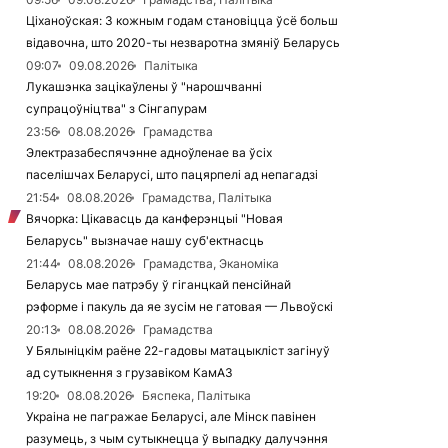
Ціханоўская: З кожным годам становіцца ўсё больш
відавочна, што 2020-ты незваротна змяніў Беларусь
09:07
09.08.2026
Палітыка
Лукашэнка зацікаўлены ў "нарошчванні
супрацоўніцтва" з Сінгапурам
23:56
08.08.2026
Грамадства
Электразабеспячэнне адноўленае ва ўсіх
паселішчах Беларусі, што пацярпелі ад непагадзі
21:54
08.08.2026
Грамадства, Палітыка
Вячорка: Цікавасць да канферэнцыі "Новая
Беларусь" вызначае нашу суб'ектнасць
21:44
08.08.2026
Грамадства, Эканоміка
Беларусь мае патрэбу ў гіганцкай пенсійнай
рэформе і пакуль да яе зусім не гатовая — Львоўскі
20:13
08.08.2026
Грамадства
У Бялыніцкім раёне 22-гадовы матацыкліст загінуў
ад сутыкнення з грузавіком КамАЗ
19:20
08.08.2026
Бяспека, Палітыка
Украіна не пагражае Беларусі, але Мінск павінен
разумець, з чым сутыкнецца ў выпадку далучэння