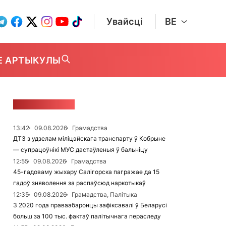
Увайсці
BE
Е АРТЫКУЛЫ
СТУЖКА НАВІН
13:42
09.08.2026
Грамадства
ДТЗ з удзелам міліцэйскага транспарту ў Кобрыне
— супрацоўнікі МУС дастаўленыя ў бальніцу
12:55
09.08.2026
Грамадства
45-гадоваму жыхару Салігорска пагражае да 15
гадоў зняволення за распаўсюд наркотыкаў
12:35
09.08.2026
Грамадства, Палітыка
З 2020 года праваабаронцы зафіксавалі ў Беларусі
больш за 100 тыс. фактаў палітычнага пераследу