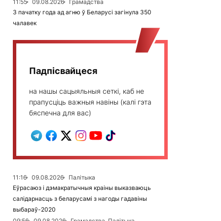
11:55
09.08.2026
Грамадства
З пачатку года ад агню ў Беларусі загінула 350
чалавек
Падпісвайцеся
на нашы сацыяльныя сеткі, каб не
прапусціць важныя навіны (калі гэта
бяспечна для вас)
11:16
09.08.2026
Палітыка
Еўрасаюз і дэмакратычныя краіны выказваюць
салідарнасць з беларусамі з нагоды гадавіны
выбараў-2020
09:56
09.08.2026
Грамадства, Палітыка