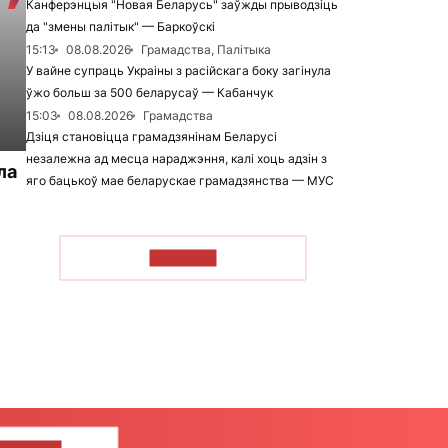
Канферэнцыя "Новая Беларусь" заўжды прыводзіць
да "змены палітык" — Баркоўскі
15:13
08.08.2026
Грамадства, Палітыка
У вайне супраць Украіны з расійскага боку загінула
ўжо больш за 500 беларусаў — Кабанчук
15:03
08.08.2026
Грамадства
Дзіця становіцца грамадзянінам Беларусі
незалежна ад месца нараджэння, калі хоць адзін з
ла
яго бацькоў мае беларускае грамадзянства — МУС
ЧЫТАЦЬ