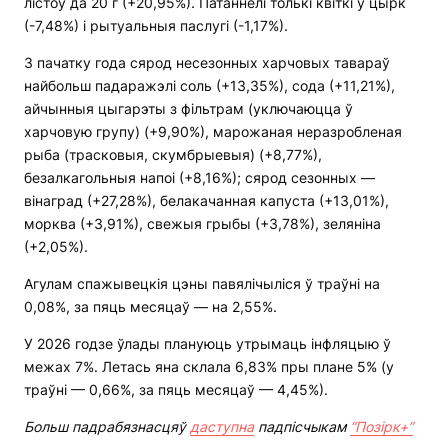
лістоў да 20 г (+20,95%). Патаннелі толькі квіткі ў цырк
(-7,48%) і рытуальныя паслугі (-1,17%).
З пачатку года сярод несезонных харчовых тавараў
найбольш падаражэлі соль (+13,35%), сода (+11,21%),
айчынныя цыгарэты з фільтрам (уключаюцца ў
харчовую групу) (+9,90%), марожаная неразробленая
рыба (трасковыя, скумбрыевыя) (+8,77%),
безалкагольныя напоі (+8,16%); сярод сезонных —
вінаград (+27,28%), белакачанная капуста (+13,01%),
морква (+3,91%), свежыя грыбы (+3,78%), зеляніна
(+2,05%).
Агулам спажывецкія цэны павялічыліся ў траўні на
0,08%, за пяць месяцаў — на 2,55%.
У 2026 годзе ўлады плануюць утрымаць інфляцыю ў
межах 7%. Летась яна склала 6,83% пры плане 5% (у
траўні — 0,66%, за пяць месяцаў — 4,45%).
Больш падрабязнасцяў
даступна
падпісчыкам
“Позірк+”