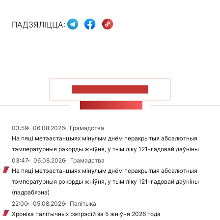
ПАДЗЯЛІЦЦА:
ПАКАЗАЦЬ БОЛЬШ
СТУЖКА НАВІН
03:59
06.08.2026
Грамадства
На пяці метэастанцыях мінулым днём перакрытыя абсалютныя
тэмпературныя рэкорды жніўня, у тым ліку 121-гадовай даўніны
03:47
06.08.2026
Грамадства
На пяці метэастанцыях мінулым днём перакрытыя абсалютныя
тэмпературныя рэкорды жніўня, у тым ліку 121-гадовай даўніны
(падрабязна)
22:00
05.08.2026
Палітыка
Хроніка палітычных рэпрэсій за 5 жніўня 2026 года