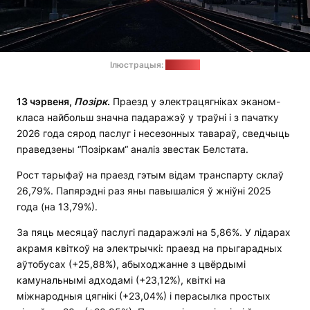
Ілюстрацыя:
"Позірк"
1
3
чэрвеня,
Позірк
.
Праезд у электрацягніках эканом-
класа найбольш значна падаражэў у траўні і з пачатку
2026 года сярод паслуг і несезонных тавараў, сведчыць
праведзены “Позіркам“ аналіз звестак Белстата.
Рост тарыфаў на праезд гэтым відам транспарту склаў
26,79%. Папярэдні раз яны павышаліся ў жніўні 2025
года (на 13,79%).
За пяць месяцаў паслугі падаражэлі на 5,86%. У лідарах
акрамя квіткоў на электрычкі: праезд на прыгарадных
аўтобусах (+25,88%), абыходжанне з цвёрдымі
камунальнымі адходамі (+23,12%), квіткі на
міжнародныя цягнікі (+23,04%) і перасылка простых