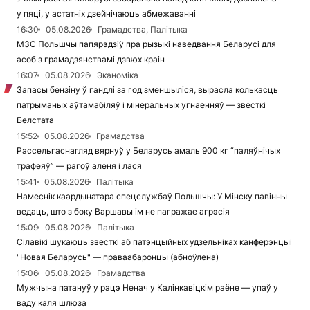
у пяці, у астатніх дзейнічаюць абмежаванні
16:30
05.08.2026
Грамадства, Палітыка
МЗС Польшчы папярэдзіў пра рызыкі наведвання Беларусі для
асоб з грамадзянствамі дзвюх краін
16:07
05.08.2026
Эканоміка
Запасы бензіну ў гандлі за год зменшыліся, вырасла колькасць
патрыманых аўтамабіляў і мінеральных угнаенняў — звесткі
Белстата
15:52
05.08.2026
Грамадства
Рассельгаснагляд вярнуў у Беларусь амаль 900 кг “паляўнічых
трафеяў” — рагоў аленя і лася
15:41
05.08.2026
Палітыка
Намеснік каардынатара спецслужбаў Польшчы: У Мінску павінны
ведаць, што з боку Варшавы ім не пагражае агрэсія
15:09
05.08.2026
Палітыка
Сілавікі шукаюць звесткі аб патэнцыйных удзельніках канферэнцыі
"Новая Беларусь" — праваабаронцы (абноўлена)
15:06
05.08.2026
Грамадства
Мужчына патануў у рацэ Ненач у Калінкавіцкім раёне — упаў у
ваду каля шлюза