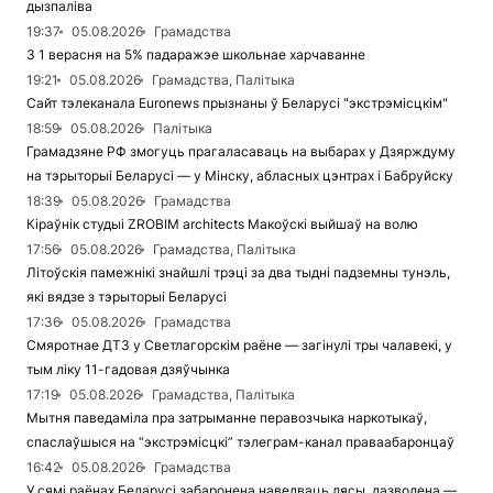
дызпаліва
19:37
05.08.2026
Грамадства
З 1 верасня на 5% падаражэе школьнае харчаванне
19:21
05.08.2026
Грамадства, Палітыка
Сайт тэлеканала Euronews прызнаны ў Беларусі "экстрэмісцкім"
18:59
05.08.2026
Палітыка
Грамадзяне РФ змогуць прагаласаваць на выбарах у Дзярждуму
на тэрыторыі Беларусі — у Мінску, абласных цэнтрах і Бабруйску
18:39
05.08.2026
Грамадства
Кіраўнік студыі ZROBIM architects Макоўскі выйшаў на волю
17:56
05.08.2026
Грамадства, Палітыка
Літоўскія памежнікі знайшлі трэці за два тыдні падземны тунэль,
які вядзе з тэрыторыі Беларусі
17:36
05.08.2026
Грамадства
Смяротнае ДТЗ у Светлагорскім раёне — загінулі тры чалавекі, у
тым ліку 11-гадовая дзяўчынка
17:19
05.08.2026
Грамадства, Палітыка
Мытня паведаміла пра затрыманне перавозчыка наркотыкаў,
спаслаўшыся на “экстрэмісцкі” тэлеграм-канал праваабаронцаў
16:42
05.08.2026
Грамадства
У сямі раёнах Беларусі забаронена наведваць лясы, дазволена —