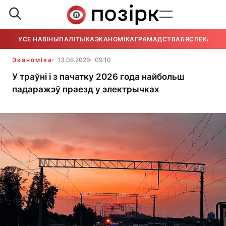
УСЕ НАВІНЫ
ПАЛІТЫКА
ЭКАНОМІКА
ГРАМАДСТВА
БЯСПЕКА
УСЕ
Эканоміка
13.06.2026
09:10
У траўні і з пачатку 2026 года найбольш
падаражэў праезд у электрычках