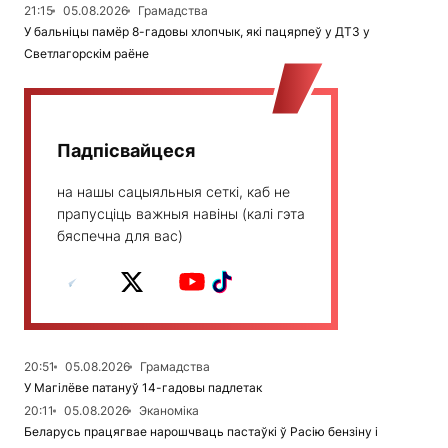
21:15
05.08.2026
Грамадства
У бальніцы памёр 8-гадовы хлопчык, які пацярпеў у ДТЗ у
Светлагорскім раёне
Падпісвайцеся
на нашы сацыяльныя сеткі, каб не
прапусціць важныя навіны (калі гэта
бяспечна для вас)
20:51
05.08.2026
Грамадства
У Магілёве патануў 14-гадовы падлетак
20:11
05.08.2026
Эканоміка
Беларусь працягвае нарошчваць пастаўкі ў Расію бензіну і