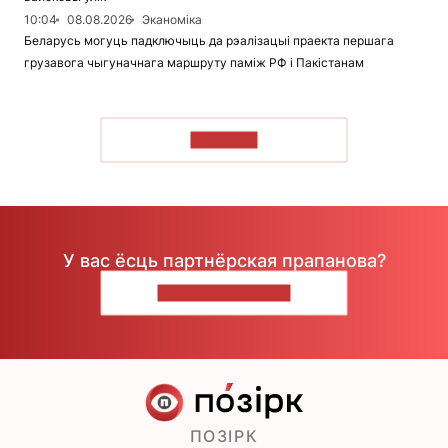
10:04
08.08.2026
Эканоміка
Беларусь могуць падключыць да рэалізацыі праекта першага
грузавога чыгуначнага маршруту паміж РФ і Пакістанам
ЧЫТАЦЬ
У вас ёсць партнёрская прапанова?
НАПІШЫЦЕ НАМ
ПОЗІРК