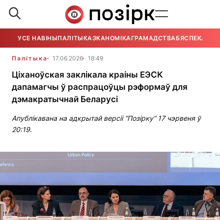
УСЕ НАВІНЫ
ПАЛІТЫКА
ЭКАНОМІКА
ГРАМАДСТВА
БЯСПЕКА
УСЕ
Палітыка
17.06.2026
18:49
Ціханоўская заклікала краіны ЕЭСК
дапамагчы ў распрацоўцы рэформаў для
дэмакратычнай Беларусі
Апублікавана на адкрытай версіі “Позірку” 17 чэрвеня ў
20:19.