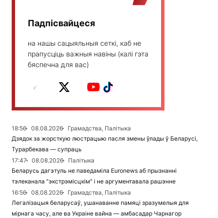
Падпісвайцеся
на нашы сацыяльныя сеткі, каб не
прапусціць важныя навіны (калі гэта
бяспечна для вас)
18:56
08.08.2026
Грамадства, Палітыка
Дзядок за жорсткую люстрацыю пасля змены ўлады ў Беларусі,
Турарбекава — супраць
17:47
08.08.2026
Палітыка
Беларусь дагэтуль не паведаміла Euronews аб прызнанні
тэлеканала "экстрэмісцкім" і не аргументавала рашэнне
16:56
08.08.2026
Грамадства, Палітыка
Легалізацыя беларусаў, ушанаванне памяці зразумелыя для
мірнага часу, але ва Украіне вайна — амбасадар Чарнагор