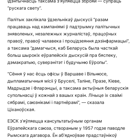
ідэнтычнасць таксама з’яўляецца зброяй — супраць
“рускага свету”.
Палітык заклікала ўдзельнікаў дыскусіі “разам
працаваць над кампаніямі ў падтрымку палітычных
зняволеных, незалежных журналістаў, працоўных
правоў, правоў чалавека і процідзеяння дэзінфармацыі”,
а таксама “дамагчыся, каб Беларусь была часткай
больш шырокіх еўрапейскіх дыскусій пра бяспеку,
дэмакратыю, суверэнітэт і будучыню Еўропы”.
“Сёння ў нас ёсць офісы ў Варшаве і Вільнюсе,
дыпламатычныя місіі ў Бруселі, Таліне, Празе, Кіеве,
Мадрыдзе і Фларэнцыі, а таксама актыўныя беларускія
супольнасці ў кожнай з вашых краін. Лічыце іх сваімі
сябрамі, саюзнікамі і партнёрамі”, — сказала
Ціханоўская.
ЕЭСК з’яўляецца кансультатыўным органам
Еўрапейскага саюза, створаным у 1957 годзе паводле
Рымскага дагавора. Ён аб’ядноўвае прадстаўнікоў