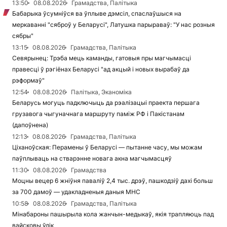
13:50
08.08.2026
Грамадства, Палітыка
Бабарыка ўсумніўся ва ўплыве дэмсіл, спаслаўшыся на
меркаванні "сяброў у Беларусі", Латушка парыраваў: "У нас розныя
сябры"
13:15
08.08.2026
Грамадства, Палітыка
Севярынец: Трэба мець каманды, гатовыя пры магчымасці
правесці ў рэгіёнах Беларусі "ад акцый і новых вырабаў да
рэформаў"
12:54
08.08.2026
Палітыка, Эканоміка
Беларусь могуць падключыць да рэалізацыі праекта першага
грузавога чыгуначнага маршруту паміж РФ і Пакістанам
(дапоўнена)
12:13
08.08.2026
Грамадства, Палітыка
Ціханоўская: Перамены ў Беларусі — пытанне часу, мы можам
паўплываць на стварэнне новага акна магчымасцяў
11:30
08.08.2026
Грамадства
Моцны вецер 6 жніўня паваліў 2,4 тыс. дрэў, пашкодзіў дахі больш
за 700 дамоў — удакладненыя даныя МНС
10:58
08.08.2026
Грамадства, Палітыка
Мінабароны пашырыла кола жанчын-медыкаў, якія трапляюць пад
вайсковы ўлік