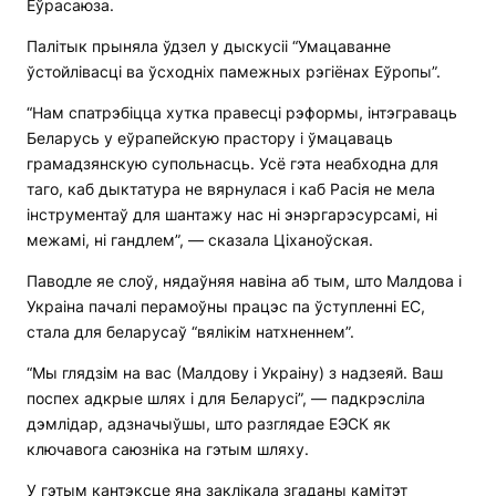
Еўрасаюза.
Палітык прыняла ўдзел у дыскусіі “Умацаванне
ўстойлівасці ва ўсходніх памежных рэгіёнах Еўропы”.
“Нам спатрэбіцца хутка правесці рэформы, інтэграваць
Беларусь у еўрапейскую прастору і ўмацаваць
грамадзянскую супольнасць. Усё гэта неабходна для
таго, каб дыктатура не вярнулася і каб Расія не мела
інструментаў для шантажу нас ні энэргарэсурсамі, ні
межамі, ні гандлем”, — сказала Ціханоўская.
Паводле яе слоў, нядаўняя навіна аб тым, што Малдова і
Украіна пачалі перамоўны працэс па ўступленні ЕС,
стала для беларусаў “вялікім натхненнем”.
“Мы глядзім на вас (Малдову і Украіну) з надзеяй. Ваш
поспех адкрые шлях і для Беларусі”, — падкрэсліла
дэмлідар, адзначыўшы, што разглядае ЕЭСК як
ключавога саюзніка на гэтым шляху.
У гэтым кантэксце яна заклікала згаданы камітэт