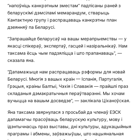
“напоўніць канкрэтным зместам” падпісаны раней з
беларускімі дэмсіламі мемарандум, стварыць
Кантактную групу і распрацаваць канкрэтны план
дзеянняў па Беларусі.
“Запрашайце беларусаў на вашы мерапрыемствы — у
якасці спікераў, экспертаў, гасцей і назіральнікаў. Нам
таксама ёсць чым падзяліцца і што прапанаваць”, —
сказала яна.
“Дапамажыце нам распрацаваць рэформы для новай
Беларусі. Многія з вашых краін — Іспанія, Партугалія,
Грэцыя, краіны Балтыі, Чэхія і Славакія — прайшлі праз
складаныя дэмакратычныя пераўтварэнні. Мы хочам
вучыцца на вашым досведзе”, — заклікала Ціханоўская.
Яна таксама звярнулася з просьбай да членаў ЕЭСК
дапамагчы прасоўваць беларускую культуру, мову і
ідэнтычнасць праз выставы, дні культуры, адукацыйныя
праграмы і абмены, заўважыўшы, што нацыянальная