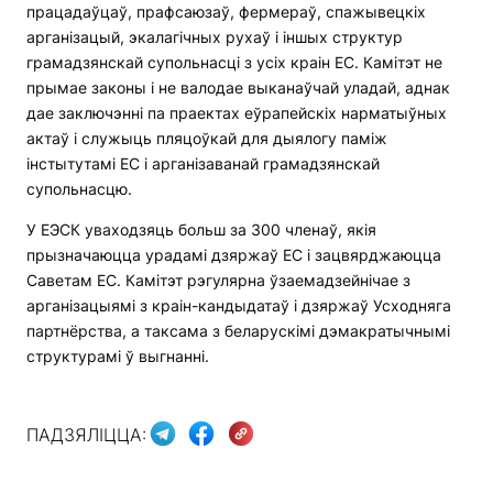
працадаўцаў, прафсаюзаў, фермераў, спажывецкіх
арганізацый, экалагічных рухаў і іншых структур
грамадзянскай супольнасці з усіх краін ЕС. Камітэт не
прымае законы і не валодае выканаўчай уладай, аднак
дае заключэнні па праектах еўрапейскіх нарматыўных
актаў і служыць пляцоўкай для дыялогу паміж
інстытутамі ЕС і арганізаванай грамадзянскай
супольнасцю.
У ЕЭСК уваходзяць больш за 300 членаў, якія
прызначаюцца урадамі дзяржаў ЕС і зацвярджаюцца
Саветам ЕС. Камітэт рэгулярна ўзаемадзейнічае з
арганізацыямі з краін-кандыдатаў і дзяржаў Усходняга
партнёрства, а таксама з беларускімі дэмакратычнымі
структурамі ў выгнанні.
ПАДЗЯЛІЦЦА: