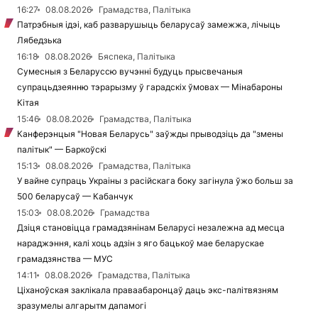
16:27
08.08.2026
Грамадства, Палітыка
Патрэбныя ідэі, каб разварушыць беларусаў замежжа, лічыць
Лябедзька
16:18
08.08.2026
Бяспека, Палітыка
Сумесныя з Беларуссю вучэнні будуць прысвечаныя
супрацьдзеянню тэрарызму ў гарадскіх ўмовах — Мінабароны
Кітая
15:46
08.08.2026
Грамадства, Палітыка
Канферэнцыя "Новая Беларусь" заўжды прыводзіць да "змены
палітык" — Баркоўскі
15:13
08.08.2026
Грамадства, Палітыка
У вайне супраць Украіны з расійскага боку загінула ўжо больш за
500 беларусаў — Кабанчук
15:03
08.08.2026
Грамадства
Дзіця становіцца грамадзянінам Беларусі незалежна ад месца
нараджэння, калі хоць адзін з яго бацькоў мае беларускае
грамадзянства — МУС
14:11
08.08.2026
Грамадства, Палітыка
Ціханоўская заклікала праваабаронцаў даць экс-палітвязням
зразумелы алгарытм дапамогі