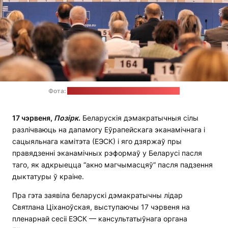
Фота:
прэс-служба Святланы Ціханоўскай
17 чэрвеня,
Позірк
.
Беларускія дэмакратычныя сілы
разлічваюць на дапамогу Еўрапейскага эканамічнага і
сацыяльнага камітэта (ЕЭСК) і яго дзяржаў пры
правядзенні эканамічных рэформаў у Беларусі пасля
таго, як адкрыецца “акно магчымасцяў” пасля падзення
дыктатуры ў краіне.
Пра гэта заявіла беларускі дэмакратычны лідар
Святлана Ціханоўская, выступаючы 17 чэрвеня на
пленарнай сесіі ЕЭСК — кансультатыўнага органа