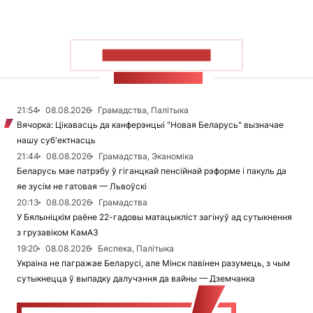
ПАКАЗАЦЬ БОЛЬШ
СТУЖКА НАВІН
21:54
08.08.2026
Грамадства, Палітыка
Вячорка: Цікавасць да канферэнцыі "Новая Беларусь" вызначае
нашу суб'ектнасць
21:44
08.08.2026
Грамадства, Эканоміка
Беларусь мае патрэбу ў гіганцкай пенсійнай рэформе і пакуль да
яе зусім не гатовая — Львоўскі
20:13
08.08.2026
Грамадства
У Бялыніцкім раёне 22-гадовы матацыкліст загінуў ад сутыкнення
з грузавіком КамАЗ
19:20
08.08.2026
Бяспека, Палітыка
Украіна не пагражае Беларусі, але Мінск павінен разумець, з чым
сутыкнецца ў выпадку далучэння да вайны — Дземчанка