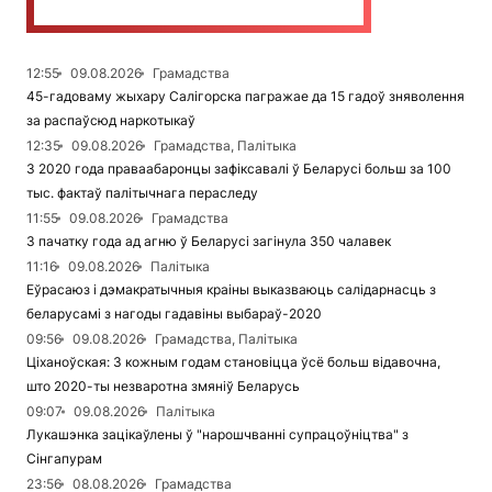
12:55
09.08.2026
Грамадства
45-гадоваму жыхару Салігорска пагражае да 15 гадоў зняволення
за распаўсюд наркотыкаў
12:35
09.08.2026
Грамадства, Палітыка
З 2020 года праваабаронцы зафіксавалі ў Беларусі больш за 100
тыс. фактаў палітычнага пераследу
11:55
09.08.2026
Грамадства
З пачатку года ад агню ў Беларусі загінула 350 чалавек
11:16
09.08.2026
Палітыка
Еўрасаюз і дэмакратычныя краіны выказваюць салідарнасць з
беларусамі з нагоды гадавіны выбараў-2020
09:56
09.08.2026
Грамадства, Палітыка
Ціханоўская: З кожным годам становіцца ўсё больш відавочна,
што 2020-ты незваротна змяніў Беларусь
09:07
09.08.2026
Палітыка
Лукашэнка зацікаўлены ў "нарошчванні супрацоўніцтва" з
Сінгапурам
23:56
08.08.2026
Грамадства