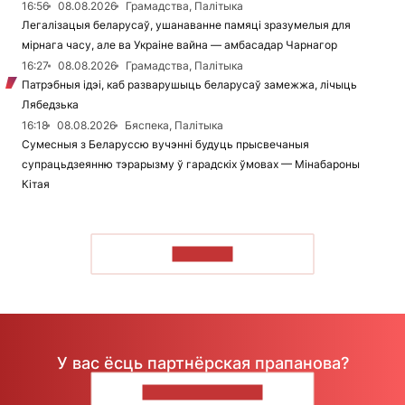
16:56
08.08.2026
Грамадства, Палітыка
Легалізацыя беларусаў, ушанаванне памяці зразумелыя для
мірнага часу, але ва Украіне вайна — амбасадар Чарнагор
16:27
08.08.2026
Грамадства, Палітыка
Патрэбныя ідэі, каб разварушыць беларусаў замежжа, лічыць
Лябедзька
16:18
08.08.2026
Бяспека, Палітыка
Сумесныя з Беларуссю вучэнні будуць прысвечаныя
супрацьдзеянню тэрарызму ў гарадскіх ўмовах — Мінабароны
Кітая
ЧЫТАЦЬ
У вас ёсць партнёрская прапанова?
НАПІШЫЦЕ НАМ