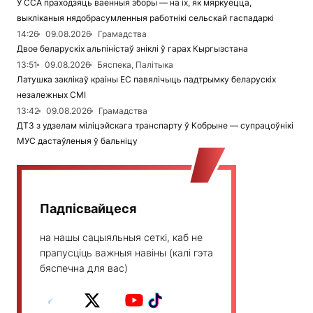
У ССА праходзяць ваенныя зборы — на іх, як мяркуецца,
выкліканыя нядобрасумленныя работнікі сельскай гаспадаркі
14:26
09.08.2026
Грамадства
Двое беларускіх альпіністаў зніклі ў гарах Кыргызстана
13:51
09.08.2026
Бяспека, Палітыка
Латушка заклікаў краіны ЕС павялічыць падтрымку беларускіх
незалежных СМІ
13:42
09.08.2026
Грамадства
ДТЗ з удзелам міліцэйскага транспарту ў Кобрыне — супрацоўнікі
МУС дастаўленыя ў бальніцу
Падпісвайцеся
на нашы сацыяльныя сеткі, каб не
прапусціць важныя навіны (калі гэта
бяспечна для вас)