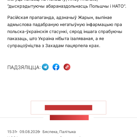
“дыскрэдытуючы абараназдольнасць Польшчы і НАТО”.
Расійская прапаганда, адзначыў Жарын, выпінае
адмыслова падабраную негатыўную інфармацыю пра
польска-ўкраінскія стасункі, сярод іншага спрабуючы
паказаць, што Украіна нібыта ізаляваная, а яе
супрацоўніцтва з Захадам пацярпела крах.
ПАДЗЯЛІЦЦА:
ПАКАЗАЦЬ БОЛЬШ
СТУЖКА НАВІН
15:31
09.08.2026
Бяспека, Палітыка