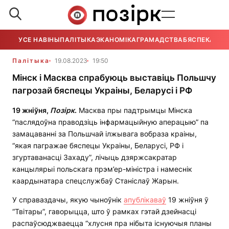
УСЕ НАВІНЫ
ПАЛІТЫКА
ЭКАНОМІКА
ГРАМАДСТВА
БЯСПЕКА
УСЕ
Палітыка
19.08.2023
19:50
Мінск і Масква спрабуюць выставіць Польшчу
пагрозай бяспецы Украіны, Беларусі і РФ
19 жніўня,
Позірк
.
Масква пры падтрымцы Мінска
“паслядоўна праводзіць інфармацыйную аперацыю” па
замацаванні за Польшчай ілжывага вобраза краіны,
“якая пагражае бяспецы Украіны, Беларусі, РФ і
згуртаванасці Захаду”, лічыць дзяржсакратар
канцылярыі польскага прэм’ер-міністра і намеснік
каардынатара спецслужбаў Станіслаў Жарын.
У справаздачы, якую чыноўнік
апублікаваў
19 жніўня ў
“Твітары”, гаворыцца, што ў рамках гэтай дзейнасці
распаўсюджваецца “хлусня пра нібыта існуючыя планы