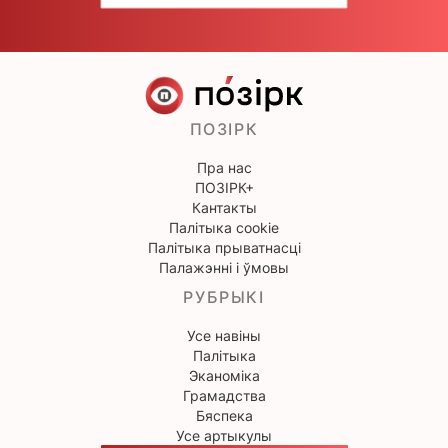
ПОЗІРК
Пра нас
ПОЗІРК+
Кантакты
Палітыка cookie
Палітыка прыватнасці
Палажэнні і ўмовы
РУБРЫКІ
Усе навіны
Палітыка
Эканоміка
Грамадства
Бяспека
Усе артыкулы