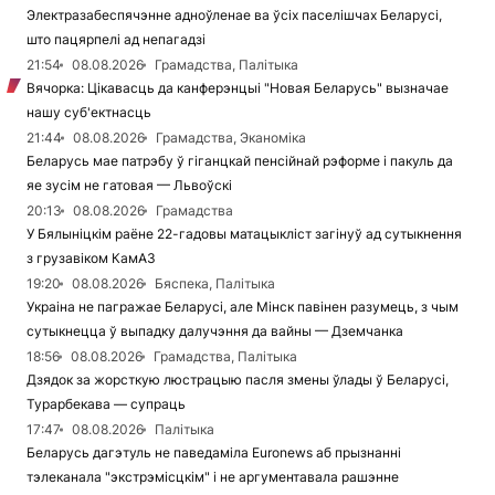
Электразабеспячэнне адноўленае ва ўсіх паселішчах Беларусі,
што пацярпелі ад непагадзі
21:54
08.08.2026
Грамадства, Палітыка
Вячорка: Цікавасць да канферэнцыі "Новая Беларусь" вызначае
нашу суб'ектнасць
21:44
08.08.2026
Грамадства, Эканоміка
Беларусь мае патрэбу ў гіганцкай пенсійнай рэформе і пакуль да
яе зусім не гатовая — Львоўскі
20:13
08.08.2026
Грамадства
У Бялыніцкім раёне 22-гадовы матацыкліст загінуў ад сутыкнення
з грузавіком КамАЗ
19:20
08.08.2026
Бяспека, Палітыка
Украіна не пагражае Беларусі, але Мінск павінен разумець, з чым
сутыкнецца ў выпадку далучэння да вайны — Дземчанка
18:56
08.08.2026
Грамадства, Палітыка
Дзядок за жорсткую люстрацыю пасля змены ўлады ў Беларусі,
Турарбекава — супраць
17:47
08.08.2026
Палітыка
Беларусь дагэтуль не паведаміла Euronews аб прызнанні
тэлеканала "экстрэмісцкім" і не аргументавала рашэнне