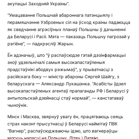
акупацыі Заходняй Украіны”.
“Умацаванне Польшчай абароннага патэнцыялу і
перамяшчэнне Узброеных сіл на ўсход краіны падаюцца
як сведчанне агрэсіўных планаў Польшчы ў дачыненні
да Беларусі і Расіі. Мэта — паказаць Польшчу пагрозай у
рэгіёне”, — падкрэсліў Жарын.
Ён адзначыў, што “ў распаўсюдзе гэтай дэзінфармацыі
зноў удзельнічалі самыя высокапастаўленыя
прадстаўнікі абодвух рэжымаў”, у прыватнасці з
расійскага боку — міністр абароны Сяргей Шайгу, з
беларускага — Аляксандр Лукашэнка. “Асабісты ўдзел
высокапастаўленых агентаў прапаганды РФ і Беларусі ў
антыпольскай дзейнасці стаў нормай”, — канстатаваў
чыноўнік.
Мінск і Масква, звярнуў увагу ён, працягваюць сеяць
страх наконт прысутнасці ў Беларусі наймітаў ПВК
“Вагнер”, распаўсюджваючы ідэю, што вагнераўцы
могуць напасці на Польшчу, Літву і Латвію,