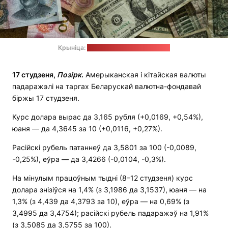
Крыніца:
unsplash.com / Eric Prouzet
17 студзеня,
Позірк
.
Амерыканская і кітайская валюты
падаражэлі на таргах Беларускай валютна-фондавай
біржы 17 студзеня.
Курс долара вырас да 3,165 рубля (+0,0169, +0,54%),
юаня — да 4,3645 за 10 (+0,0116, +0,27%).
Расійскі рубель патаннеў да 3,5801 за 100 (-0,0089,
-0,25%), еўра — да 3,4266 (-0,0104, -0,3%).
На мінулым працоўным тыдні (8–12 студзеня) курс
долара знізіўся на 1,4% (з 3,1986 да 3,1537), юаня — на
1,3% (з 4,439 да 4,3793 за 10), еўра — на 0,69% (з
3,4995 да 3,4754); расійскі рубель падаражэў на 1,91%
(з 3,5085 да 3,5755 за 100).