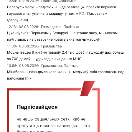
12:54
08.08.2026
Палітыка, Эканоміка
Беларусь могуць падключыць да рэалізацыі праекта першага
грузавога чыгуначнага маршруту паміж РФ і Пакістанам
(дапоўнена)
12:13
08.08.2026
Грамадства, Палітыка
Ціханоўская: Перамены ў Беларусі — пытанне часу, мы можам
паўплываць на стварэнне новага акна магчымасцяў
11:30
08.08.2026
Грамадства
Моцны вецер 6 жніўня паваліў 2,4 тыс. дрэў, пашкодзіў дахі больш
за 700 дамоў — удакладненыя даныя МНС
10:58
08.08.2026
Грамадства, Палітыка
Мінабароны пашырыла кола жанчын-медыкаў, якія трапляюць пад
вайсковы ўлік
Падпісвайцеся
на нашы сацыяльныя сеткі, каб не
прапусціць важныя навіны (калі гэта
бяспечна для вас)