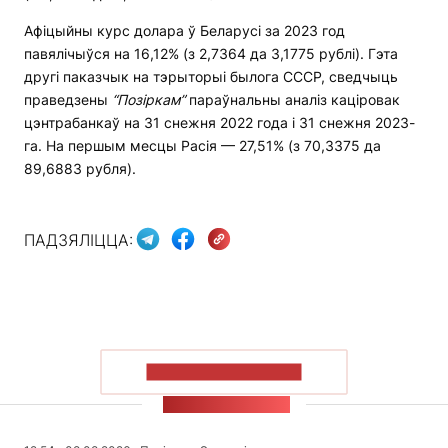
Афіцыйны курс долара ў Беларусі за 2023 год
павялічыўся на 16,12% (з 2,7364 да 3,1775 рублі). Гэта
другі паказчык на тэрыторыі былога СССР, сведчыць
праведзены
“Позіркам”
параўнальны аналіз каціровак
цэнтрабанкаў на 31 снежня 2022 года і 31 снежня 2023-
га. На першым месцы Расія — 27,51% (з 70,3375 да
89,6883 рубля).
ПАДЗЯЛІЦЦА:
ПАКАЗАЦЬ БОЛЬШ
СТУЖКА НАВІН