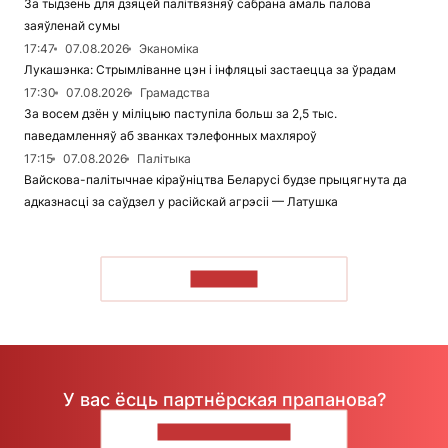
За тыдзень для дзяцей палітвязняў сабрана амаль палова
заяўленай сумы
17:47
07.08.2026
Эканоміка
Лукашэнка: Стрымліванне цэн і інфляцыі застаецца за ўрадам
17:30
07.08.2026
Грамадства
За восем дзён у міліцыю паступіла больш за 2,5 тыс.
паведамленняў аб званках тэлефонных махляроў
17:15
07.08.2026
Палітыка
Вайскова-палітычнае кіраўніцтва Беларусі будзе прыцягнута да
адказнасці за саўдзел у расійскай агрэсіі — Латушка
ЧЫТАЦЬ
У вас ёсць партнёрская прапанова?
НАПІШЫЦЕ НАМ