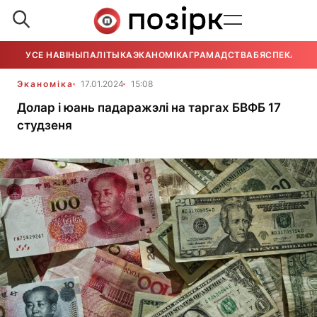
УСЕ НАВІНЫ
ПАЛІТЫКА
ЭКАНОМІКА
ГРАМАДСТВА
БЯСПЕКА
УСЕ
Эканоміка
17.01.2024
15:08
Долар і юань падаражэлі на таргах БВФБ 17
студзеня