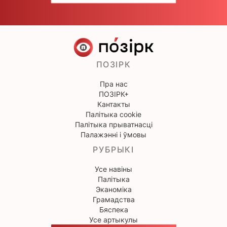
ПОЗІРК
Пра нас
ПОЗІРК+
Кантакты
Палітыка cookie
Палітыка прыватнасці
Палажэнні і ўмовы
РУБРЫКІ
Усе навіны
Палітыка
Эканоміка
Грамадства
Бяспека
Усе артыкулы