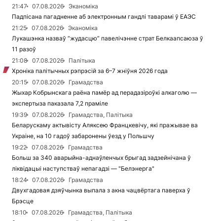
21:47
07.08.2026
Эканоміка
Падпісана пагадненне аб электронным гандлі таварамі ў ЕАЭС
21:25
07.08.2026
Эканоміка
Лукашэнка назваў “жудасцю” павелічэнне страт Белкаапсаюза ў
11 разоў
21:08
07.08.2026
Палітыка
Хроніка палітычных рэпрэсій за 6–7 жніўня 2026 года
20:15
07.08.2026
Грамадства
Жыхар Кобрынскага раёна памёр ад перадазіроўкі алкаголю —
экспертыза паказала 7,2 праміле
19:39
07.08.2026
Грамадства, Палітыка
Беларускаму актывісту Аляксею Францкевічу, які пражывае ва
Украіне, на 10 гадоў забаронены ўезд у Польшчу
19:22
07.08.2026
Грамадства
Больш за 340 аварыйна-аднаўленчых брыгад задзейнічана ў
ліквідацыі наступстваў непагадзі — "Белэнерга"
18:24
07.08.2026
Грамадства
Двухгадовая дзяўчынка выпала з акна чацвёртага паверха ў
Брэсце
18:10
07.08.2026
Грамадства, Палітыка