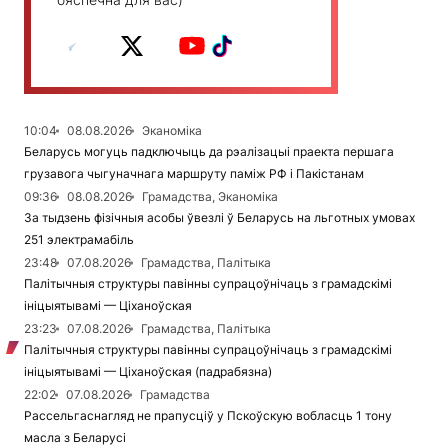
10:04
08.08.2026
Эканоміка
Беларусь могуць падключыць да рэалізацыі праекта першага
грузавога чыгуначнага маршруту паміж РФ і Пакістанам
09:36
08.08.2026
Грамадства, Эканоміка
За тыдзень фізічныя асобы ўвезлі ў Беларусь на льготных умовах
251 электрамабіль
23:48
07.08.2026
Грамадства, Палітыка
Палітычныя структуры павінны супрацоўнічаць з грамадскімі
ініцыятывамі — Ціханоўская
23:23
07.08.2026
Грамадства, Палітыка
Палітычныя структуры павінны супрацоўнічаць з грамадскімі
ініцыятывамі — Ціханоўская (падрабязна)
22:02
07.08.2026
Грамадства
Рассельгаснагляд не прапусціў у Пскоўскую вобласць 1 тону
масла з Беларусі