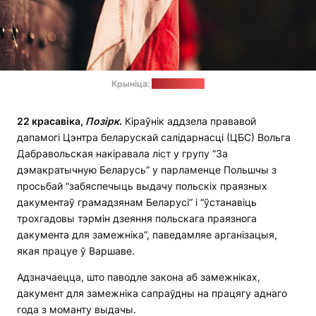
Крыніца:
pixabay.com
22 красавіка,
Позірк
.
Кіраўнік аддзела прававой
дапамогі Цэнтра беларускай салідарнасці (ЦБС) Вольга
Дабравольская накіравала ліст у групу “За
дэмакратычную Беларусь” у парламенце Польшчы з
просьбай “забяспечыць выдачу польскіх праязных
дакументаў грамадзянам Беларусі” і “ўстанавіць
трохгадовы тэрмін дзеяння польскага праязнога
дакумента для замежніка”, паведамляе арганізацыя,
якая працуе ў Варшаве.
Адзначаецца, што паводле закона аб замежніках,
дакумент для замежніка сапраўдны на працягу аднаго
года з моманту выдачы.