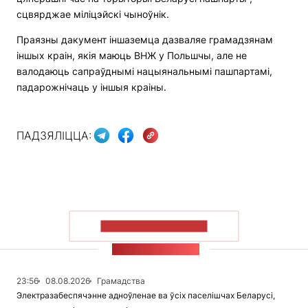
сцвярджае міліцэйскі чыноўнік.
Праязны дакумент іншаземца дазваляе грамадзянам
іншых краін, якія маюць ВНЖ у Польшчы, але не
валодаюць сапраўднымі нацыянальнымі пашпартамі,
падарожнічаць у іншыя краіны.
ПАДЗЯЛІЦЦА:
ПАКАЗАЦЬ БОЛЬШ
СТУЖКА НАВІН
23:56
08.08.2026
Грамадства
Электразабеспячэнне адноўленае ва ўсіх паселішчах Беларусі,