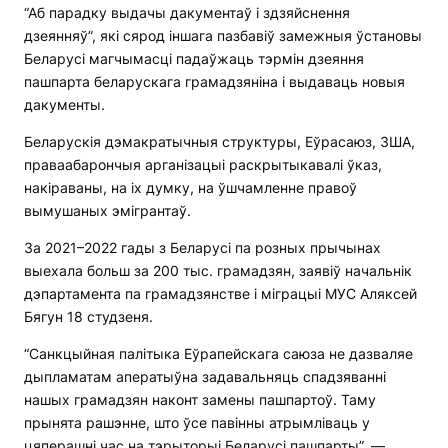
“Аб парадку выдачы дакументаў і здзяйснення
дзеянняў”, які сярод іншага пазбавіў замежныя ўстановы
Беларусі магчымасці падаўжаць тэрмін дзеяння
пашпарта беларускага грамадзяніна і выдаваць новыя
дакументы.
Беларускія дэмакратычныя структуры, Еўрасаюз, ЗША,
праваабарончыя арганізацыі раскрытыкавалі ўказ,
накіраваны, на іх думку, на ўшчамленне правоў
вымушаных эмігрантаў.
За 2021–2022 гады з Беларусі па розных прычынах
выехала больш за 200 тыс. грамадзян, заявіў начальнік
дэпартамента па грамадзянстве і міграцыі МУС Аляксей
Бягун 18 студзеня.
“Санкцыйная палітыка Еўрапейскага саюза не дазваляе
дыпламатам аператыўна задавальняць спадзяванні
нашых грамадзян наконт замены пашпартоў. Таму
прынята рашэнне, што ўсе павінны атрымліваць у
цяперашні час на тэрыторыі Беларусі пашпарты”, —