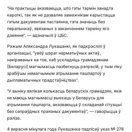
“На практыцы аказваецца, што гэты тэрмін занадта
кароткі, так як не дазваляе замежнікам карыстацца
гэтым дакументам пастаянна, гэта значыць без
перапынкаў, звязаных з заканчэннем тэрміну яго
дзеяння”, — адзначылі ў ЦБС.
Рэжым Аляксандра Лукашэнкі, як падкрэслілі ў
арганізацыі, “увёў шэраг нарматыўных актаў,
накіраваных на тое, каб ускладніць грамадзянам
[Беларусі] магчымасць пазбегнуць рэпрэсій, у тым ліку
зрабіўшы немагчымым атрыманне пашпартоў у
дыпламатычных прадстаўніцтвах”.
“У выніку вялікая колькасць беларускіх грамадзян, якія
не маюць магчымасці выехаць у Беларусь для
атрымання пашпарта, аказваюцца ў складанай сітуацыі
без сапраўдных праязных дакументаў”, — гаворыцца ў
рэлізе.
4 верасня мінулага года Лукашэнка падпісаў указ № 278