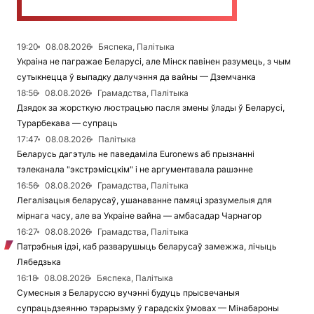
19:20
08.08.2026
Бяспека, Палітыка
Украіна не пагражае Беларусі, але Мінск павінен разумець, з чым
сутыкнецца ў выпадку далучэння да вайны — Дземчанка
18:56
08.08.2026
Грамадства, Палітыка
Дзядок за жорсткую люстрацыю пасля змены ўлады ў Беларусі,
Турарбекава — супраць
17:47
08.08.2026
Палітыка
Беларусь дагэтуль не паведаміла Euronews аб прызнанні
тэлеканала "экстрэмісцкім" і не аргументавала рашэнне
16:56
08.08.2026
Грамадства, Палітыка
Легалізацыя беларусаў, ушанаванне памяці зразумелыя для
мірнага часу, але ва Украіне вайна — амбасадар Чарнагор
16:27
08.08.2026
Грамадства, Палітыка
Патрэбныя ідэі, каб разварушыць беларусаў замежжа, лічыць
Лябедзька
16:18
08.08.2026
Бяспека, Палітыка
Сумесныя з Беларуссю вучэнні будуць прысвечаныя
супрацьдзеянню тэрарызму ў гарадскіх ўмовах — Мінабароны