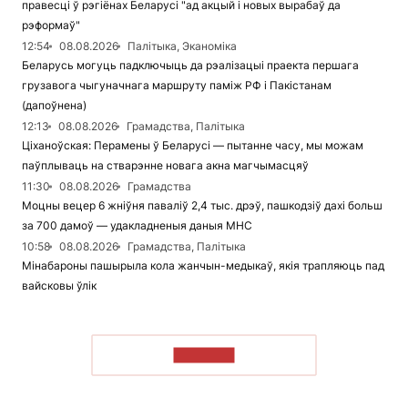
правесці ў рэгіёнах Беларусі "ад акцый і новых вырабаў да
рэформаў"
12:54
08.08.2026
Палітыка, Эканоміка
Беларусь могуць падключыць да рэалізацыі праекта першага
грузавога чыгуначнага маршруту паміж РФ і Пакістанам
(дапоўнена)
12:13
08.08.2026
Грамадства, Палітыка
Ціханоўская: Перамены ў Беларусі — пытанне часу, мы можам
паўплываць на стварэнне новага акна магчымасцяў
11:30
08.08.2026
Грамадства
Моцны вецер 6 жніўня паваліў 2,4 тыс. дрэў, пашкодзіў дахі больш
за 700 дамоў — удакладненыя даныя МНС
10:58
08.08.2026
Грамадства, Палітыка
Мінабароны пашырыла кола жанчын-медыкаў, якія трапляюць пад
вайсковы ўлік
ЧЫТАЦЬ