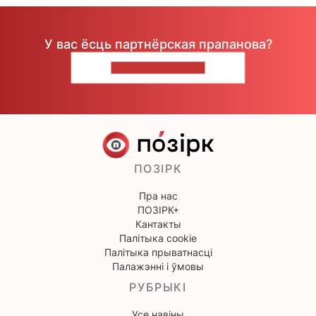
У вас ёсць партнёрская прапанова?
НАПІШЫЦЕ НАМ
ПОЗІРК
Пра нас
ПОЗІРК+
Кантакты
Палітыка cookie
Палітыка прыватнасці
Палажэнні і ўмовы
РУБРЫКІ
Усе навіны