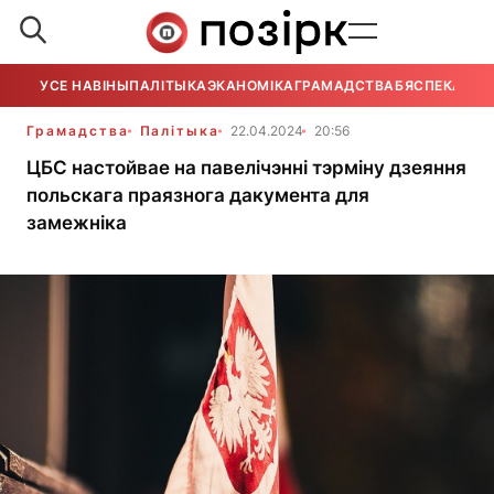
УСЕ НАВІНЫ
ПАЛІТЫКА
ЭКАНОМІКА
ГРАМАДСТВА
БЯСПЕКА
УСЕ
Грамадства
Палітыка
22.04.2024
20:56
ЦБС настойвае на павелічэнні тэрміну дзеяння
польскага праязнога дакумента для
замежніка