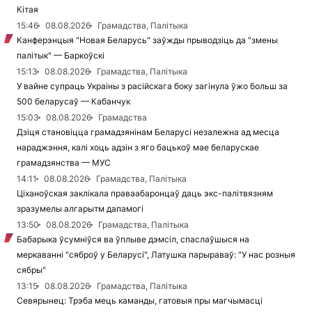
Кітая
15:46
08.08.2026
Грамадства, Палітыка
Канферэнцыя "Новая Беларусь" заўжды прыводзіць да "змены
палітык" — Баркоўскі
15:13
08.08.2026
Грамадства, Палітыка
У вайне супраць Украіны з расійскага боку загінула ўжо больш за
500 беларусаў — Кабанчук
15:03
08.08.2026
Грамадства
Дзіця становіцца грамадзянінам Беларусі незалежна ад месца
нараджэння, калі хоць адзін з яго бацькоў мае беларускае
грамадзянства — МУС
14:11
08.08.2026
Грамадства, Палітыка
Ціханоўская заклікала праваабаронцаў даць экс-палітвязням
зразумелы алгарытм дапамогі
13:50
08.08.2026
Грамадства, Палітыка
Бабарыка ўсумніўся ва ўплыве дэмсіл, спаслаўшыся на
меркаванні "сяброў у Беларусі", Латушка парыраваў: "У нас розныя
сябры"
13:15
08.08.2026
Грамадства, Палітыка
Севярынец: Трэба мець каманды, гатовыя пры магчымасці