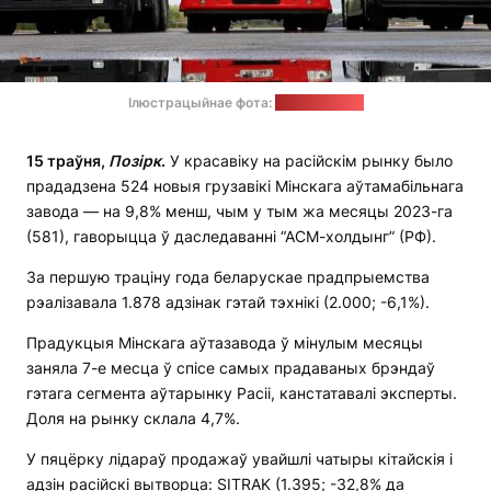
Ілюстрацыйнае фота:
minsk.deal.by
15 траўня,
Позірк
.
У красавіку на расійскім рынку было
прададзена 524 новыя грузавікі Мінскага аўтамабільнага
завода — на 9,8% менш, чым у тым жа месяцы 2023-га
(581), гаворыцца ў даследаванні “АСМ-холдынг” (РФ).
За першую траціну года беларускае прадпрыемства
рэалізавала 1.878 адзінак гэтай тэхнікі (2.000; -6,1%).
Прадукцыя Мінскага аўтазавода ў мінулым месяцы
заняла 7-е месца ў спісе самых прадаваных брэндаў
гэтага сегмента аўтарынку Расіі, канстатавалі эксперты.
Доля на рынку склала 4,7%.
У пяцёрку лідараў продажаў увайшлі чатыры кітайскія і
адзін расійскі вытворца: SITRAK (1.395; -32,8% да