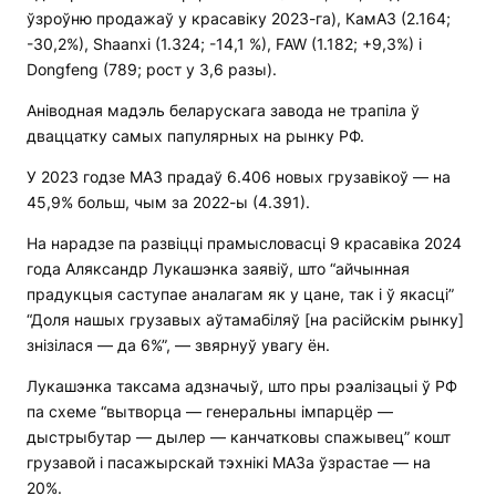
ўзроўню продажаў у красавіку 2023-га), КамАЗ (2.164;
-30,2%), Shaanxi (1.324; -14,1 %), FAW (1.182; +9,3%) і
Dongfeng (789; рост у 3,6 разы).
Аніводная мадэль беларускага завода не трапіла ў
дваццатку самых папулярных на рынку РФ.
У 2023 годзе МАЗ прадаў 6.406 новых грузавікоў — на
45,9% больш, чым за 2022-ы (4.391).
На нарадзе па развіцці прамысловасці 9 красавіка 2024
года Аляксандр Лукашэнка заявіў, што “айчынная
прадукцыя саступае аналагам як у цане, так і ў якасці”
“Доля нашых грузавых аўтамабіляў [на расійскім рынку]
знізілася — да 6%”, — звярнуў увагу ён.
Лукашэнка таксама адзначыў, што пры рэалізацыі ў РФ
па схеме “вытворца — генеральны імпарцёр —
дыстрыбутар — дылер — канчатковы спажывец” кошт
грузавой і пасажырскай тэхнікі МАЗа ўзрастае — на
20%.