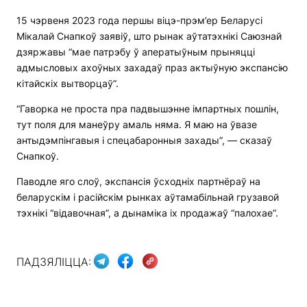
15 чэрвеня 2023 года першы віцэ-прэм’ер Беларусі
Мікалай Снапкоў заявіў, што рынак аўтатэхнікі Саюзнай
дзяржавы “мае патрэбу ў аператыўным прыняцці
адмысловых ахоўных захадаў праз актыўную экспансію
кітайскіх вытворцаў”.
“Гаворка не проста пра падвышэнне імпартных пошлін,
тут поля для манеўру амаль няма. Я маю на ўвазе
антыдэмпінгавыя і спецабаронныя захады”, — сказаў
Снапкоў.
Паводле яго слоў, экспансія ўсходніх партнёраў на
беларускім і расійскім рынках аўтамабільнай грузавой
тэхнікі “відавочная”, а дынаміка іх продажаў “палохае”.
ПАДЗЯЛІЦЦА: