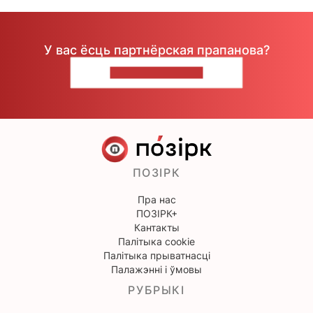
У вас ёсць партнёрская прапанова?
НАПІШЫЦЕ НАМ
ПОЗІРК
Пра нас
ПОЗІРК+
Кантакты
Палітыка cookie
Палітыка прыватнасці
Палажэнні і ўмовы
РУБРЫКІ