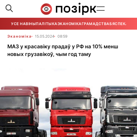
УСЕ НАВІНЫ
ПАЛІТЫКА
ЭКАНОМІКА
ГРАМАДСТВА
БЯСПЕКА
УСЕ
Эканоміка
15.05.2024
08:59
МАЗ у красавіку прадаў у РФ на 10% менш
новых грузавікоў, чым год таму