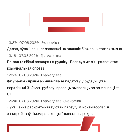
ПАКАЗАЦЬ БОЛЬШ
СТУЖКА НАВІН
13:37
07.08.2026
Эканоміка
Долар, еўра і юань падаражэлі на апошніх біржавых таргах тыдня
13:18
07.08.2026
Грамадства
Па факце гібелі слесара на рудніку "Беларуськалія" распачатая
крымінальная справа
12:53
07.08.2026
Грамадства
Фігуранты справы аб нявыплаце падаткаў у будаўніцтве
пералічылі 31,2 млн рублёў, просяць вызваліць ад адказнасці —
СК
12:24
07.08.2026
Грамадства, Эканоміка
Лукашэнка раскрытыкаваў стан палёў у Мінскай вобласці і
запатрабаваў "імем рэвалюцыі" навесці парадак