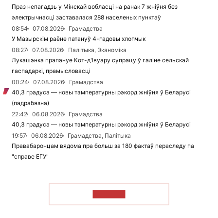
Праз непагадзь у Мінскай вобласці на ранак 7 жніўня без
электрычнасці заставалася 288 населеных пунктаў
08:54
07.08.2026
Грамадства
У Мазырскім раёне патануў 4-гадовы хлопчык
08:27
07.08.2026
Палітыка, Эканоміка
Лукашэнка прапануе Кот-д'Івуару супрацу ў галіне сельскай
гаспадаркі, прамысловасці
00:24
07.08.2026
Грамадства
40,3 градуса — новы тэмпературны рэкорд жніўня ў Беларусі
(падрабязна)
22:42
06.08.2026
Грамадства
40,3 градуса — новы тэмпературны рэкорд жніўня ў Беларусі
19:57
06.08.2026
Грамадства, Палітыка
Правабаронцам вядома пра больш за 180 фактаў пераследу па
"справе ЕГУ"
ЧЫТАЦЬ