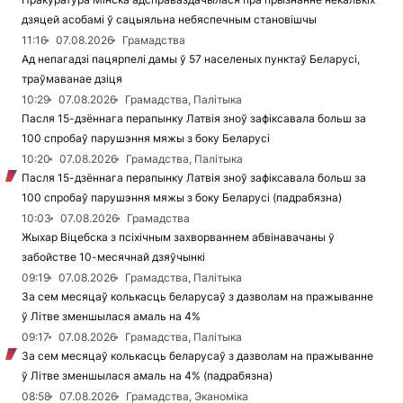
дзяцей асобамі ў сацыяльна небяспечным становішчы
11:16
07.08.2026
Грамадства
Ад непагадзі пацярпелі дамы ў 57 населеных пунктаў Беларусі,
траўмаванае дзіця
10:29
07.08.2026
Грамадства, Палітыка
Пасля 15-дзённага перапынку Латвія зноў зафіксавала больш за
100 спробаў парушэння мяжы з боку Беларусі
10:20
07.08.2026
Грамадства, Палітыка
Пасля 15-дзённага перапынку Латвія зноў зафіксавала больш за
100 спробаў парушэння мяжы з боку Беларусі (падрабязна)
10:03
07.08.2026
Грамадства
Жыхар Віцебска з псіхічным захворваннем абвінавачаны ў
забойстве 10-месячнай дзяўчынкі
09:19
07.08.2026
Грамадства, Палітыка
За сем месяцаў колькасць беларусаў з дазволам на пражыванне
ў Літве зменшылася амаль на 4%
09:17
07.08.2026
Грамадства, Палітыка
За сем месяцаў колькасць беларусаў з дазволам на пражыванне
ў Літве зменшылася амаль на 4% (падрабязна)
08:58
07.08.2026
Грамадства, Эканоміка