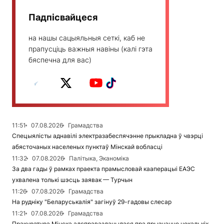
Падпісвайцеся
на нашы сацыяльныя сеткі, каб не
прапусціць важныя навіны (калі гэта
бяспечна для вас)
11:51
07.08.2026
Грамадства
Спецыялісты аднавілі электразабеспячэнне прыкладна ў чвэрці
абясточаных населеных пунктаў Мінскай вобласці
11:32
07.08.2026
Палітыка, Эканоміка
За два гады ў рамках праекта прамысловай кааперацыі ЕАЭС
ухвалена толькі шэсць заявак — Турчын
11:26
07.08.2026
Грамадства
На рудніку "Беларуськалія" загінуў 29-гадовы слесар
11:21
07.08.2026
Грамадства
Пракуратура Мінска адсправаздачылася пра прызнанне некалькіх