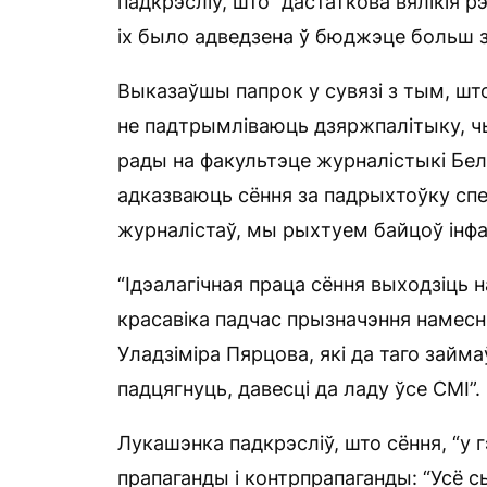
падкрэсліў, што “дастаткова вялікія 
іх было адведзена ў бюджэце больш 
Выказаўшы папрок у сувязі з тым, шт
не падтрымліваюць дзяржпалітыку, чы
рады на факультэце журналістыкі Белд
адказваюць сёння за падрыхтоўку сп
журналістаў, мы рыхтуем байцоў інф
“Ідэалагічная праца сёння выходзіць 
красавіка падчас прызначэння намесні
Уладзіміра Пярцова, які да таго займ
падцягнуць, давесці да ладу ўсе СМІ”.
Лукашэнка падкрэсліў, што сёння, “у 
прапаганды і контрпрапаганды: “Усё 