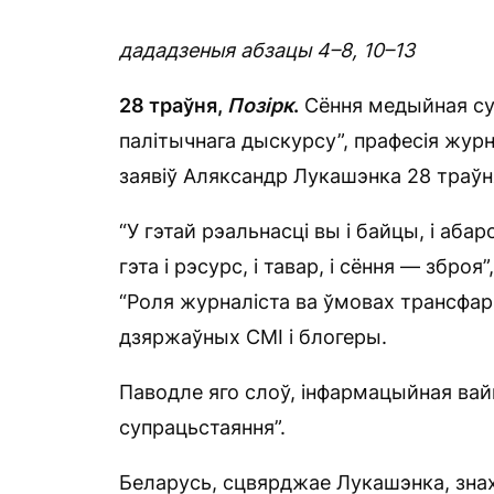
дададзеныя абзацы 4–8, 10–13
28 траўня,
Позірк
.
Сёння медыйная су
палітычнага дыскурсу”, прафесія журн
заявіў Аляксандр Лукашэнка 28 траўн
“У гэтай рэальнасці вы і байцы, і абар
гэта і рэсурс, і тавар, і сёння — збро
“Роля журналіста ва ўмовах трансфарм
дзяржаўных СМІ і блогеры.
Паводле яго слоў, інфармацыйная вай
супрацьстаяння”.
Беларусь, сцвярджае Лукашэнка, знах