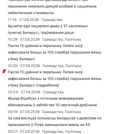
прызнанне некалькіх дзяцей асобамі ў сацыяльна
небяспечным становішчы
11:16
07.08.2026
Грамадства
Ад непагадзі пацярпелі дамы ў 57 населеных
пунктаў Беларусі, траўмаванае дзіця
10:29
07.08.2026
Грамадства, Палітыка
Пасля 15-дзённага перапынку Латвія зноў
зафіксавала больш за 100 спробаў парушэння мяжы
з боку Беларусі
10:20
07.08.2026
Грамадства, Палітыка
Пасля 15-дзённага перапынку Латвія зноў
зафіксавала больш за 100 спробаў парушэння мяжы
з боку Беларусі (падрабязна)
10:03
07.08.2026
Грамадства
Жыхар Віцебска з псіхічным захворваннем
абвінавачаны ў забойстве 10-месячнай дзяўчынкі
09:19
07.08.2026
Грамадства, Палітыка
За сем месяцаў колькасць беларусаў з дазволам на
пражыванне ў Літве зменшылася амаль на 4%
09:17
07.08.2026
Грамадства, Палітыка