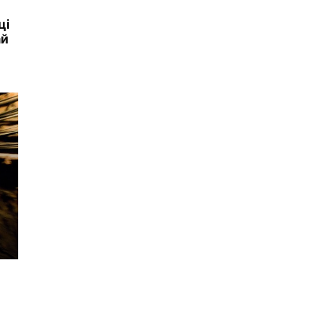
ці
ай