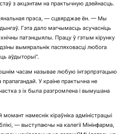
стаў з акцэнтам на практычную дзейнасць.
іянальная прэса, — сцвярджае ён. — Мы
дынгаў. Гэта дало магчымасць асучасніць
эхнічны патэнцыялы. Працу ў гэтым кірунку
адзіны вымяральнік паспяховасці любога
ць аўдыторыі”.
ошнім часам называе любую інтэрпрэтацыю
з прапагандай. У краіне практычна не
астка з іх была разгромлена і вымушана
й момант намеснік кіраўніка адміністрацыі
блікі, — выступаючы на калегіі Мінінфарма,