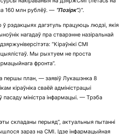
рэсурсы накіраваныя на дзяржСМІ (летась на
за 160 млн рублёў. —
“Позірк”.
)”.
о ў рэдакцыях дагэтуль працуюць людзі, якія
ноўнік нагадаў пра стварэнне назіральнай
зяржуніверсітэта: “Кіраўнікі СМІ
ецыялістаў. Мы рыхтуем не проста
армацыйнага фронта”.
на першы план, — заявіў Лукашэнка 8
кам кіраўніка сваёй адміністрацыі
аў пасаду міністра інфармацыі. — Трэба
гэты складаны перыяд”, актуальныя пытанні
сышлося зараз на СМІ. Ідзе інфармацыйная