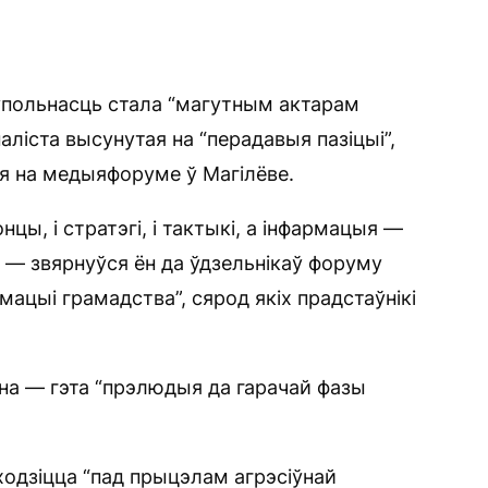
польнасць стала “магутным актарам
аліста высунутая на “перадавыя пазіцыі”,
я на медыяфоруме ў Магілёве.
онцы, і стратэгі, і тактыкі, а інфармацыя —
я”, — звярнуўся ён да ўдзельнікаў форуму
ацыі грамадства”, сярод якіх прадстаўнікі
на — гэта “прэлюдыя да гарачай фазы
одзіцца “пад прыцэлам агрэсіўнай