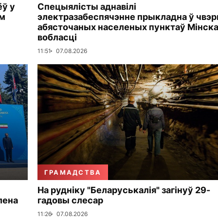
ёў у
Спецыялісты аднавілі
ем
электразабеспячэнне прыкладна ў чвэр
абясточаных населеных пунктаў Мінск
вобласці
11:51
07.08.2026
ГРАМАДСТВА
На рудніку "Беларуськалія" загінуў 29-
лена
гадовы слесар
11:26
07.08.2026