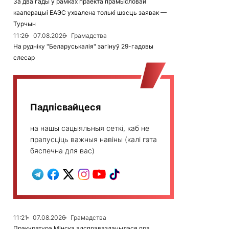
За два гады ў рамках праекта прамысловай
кааперацыі ЕАЭС ухвалена толькі шэсць заявак —
Турчын
11:26
07.08.2026
Грамадства
На рудніку "Беларуськалія" загінуў 29-гадовы
слесар
Падпісвайцеся
на нашы сацыяльныя сеткі, каб не
прапусціць важныя навіны (калі гэта
бяспечна для вас)
11:21
07.08.2026
Грамадства
Пракуратура Мінска адсправаздачылася пра