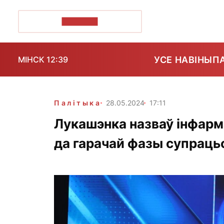
ПОЗІРК+
УСЕ НАВІНЫ
П
МІНСК 12:39
Палітыка
28.05.2024
17:11
Лукашэнка назваў інфар
да гарачай фазы супраць