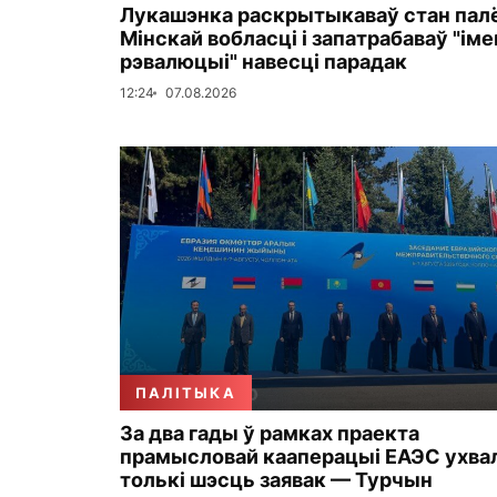
Лукашэнка раскрытыкаваў стан пал
Мінскай вобласці і запатрабаваў "ім
рэвалюцыі" навесці парадак
12:24
07.08.2026
ПАЛІТЫКА
За два гады ў рамках праекта
прамысловай кааперацыі ЕАЭС ухва
толькі шэсць заявак — Турчын