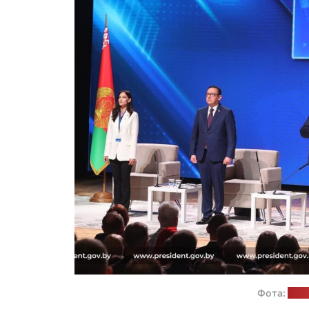
Фота:
прэ