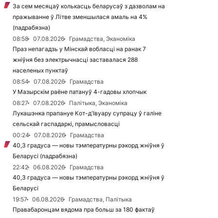
За сем месяцаў колькасць беларусаў з дазволам на
пражыванне ў Літве зменшылася амаль на 4%
(падрабязна)
08:58
07.08.2026
Грамадства, Эканоміка
Праз непагадзь у Мінскай вобласці на ранак 7
жніўня без электрычнасці заставалася 288
населеных пунктаў
08:54
07.08.2026
Грамадства
У Мазырскім раёне патануў 4-гадовы хлопчык
08:27
07.08.2026
Палітыка, Эканоміка
Лукашэнка прапануе Кот-д'Івуару супрацу ў галіне
сельскай гаспадаркі, прамысловасці
00:24
07.08.2026
Грамадства
40,3 градуса — новы тэмпературны рэкорд жніўня ў
Беларусі (падрабязна)
22:42
06.08.2026
Грамадства
40,3 градуса — новы тэмпературны рэкорд жніўня ў
Беларусі
19:57
06.08.2026
Грамадства, Палітыка
Правабаронцам вядома пра больш за 180 фактаў