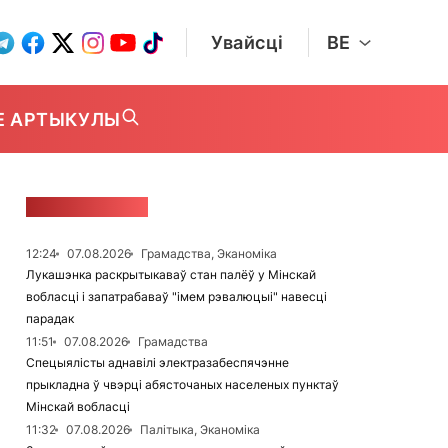
Увайсці
BE
Е АРТЫКУЛЫ
СТУЖКА НАВІН
12:24
07.08.2026
Грамадства, Эканоміка
Лукашэнка раскрытыкаваў стан палёў у Мінскай
вобласці і запатрабаваў "імем рэвалюцыі" навесці
парадак
11:51
07.08.2026
Грамадства
Спецыялісты аднавілі электразабеспячэнне
прыкладна ў чвэрці абясточаных населеных пунктаў
Мінскай вобласці
11:32
07.08.2026
Палітыка, Эканоміка