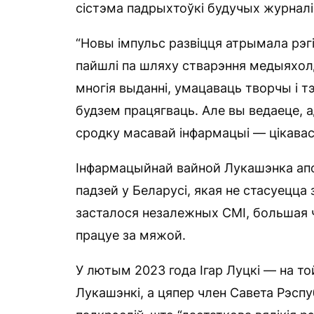
сістэма падрыхтоўкі будучых журналі
“Новы імпульс развіцця атрымала рэг
пайшлі па шляху стварэння медыяхол
многія выданні, умацаваць творчы і т
будзем працягваць. Але вы ведаеце, 
сродку масавай інфармацыі — цікавас
Інфармацыйнай вайной Лукашэнка ап
падзей у Беларусі, якая не стасуецца 
засталося незалежных СМІ, большая ч
працуе за мяжой.
У лютым 2023 года Ігар Луцкі — на то
Лукашэнкі, а цяпер член Савета Рэспу