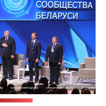
с-служба Лукашэнкі