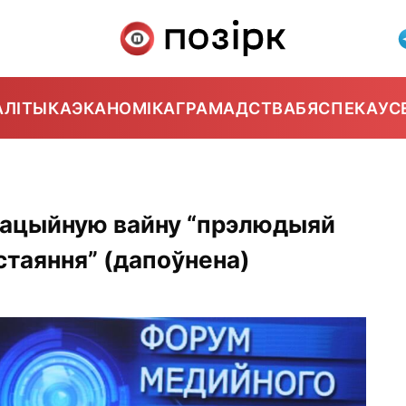
АЛІТЫКА
ЭКАНОМІКА
ГРАМАДСТВА
БЯСПЕКА
УС
мацыйную вайну “прэлюдыяй
стаяння” (дапоўнена)