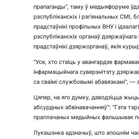
прапаганды”, таму ў медыяфоруме ўдзе
рэспубліканскіх і рэгіянальных СМІ, 
прадстаўнікі профільных ВНУ і ідэала
рэспубліканскіх органаў дзяржаўнага 
прадстаўнікі дзяржорганаў, якія куры
“Усе, хто стаіць у авангардзе фармав
інфармацыйнага суверэнітэту дзяржав
са сваімі службовымі абавязкамі”, — з
Цяпер, на яго думку, даводзіцца жыць
абсурдных абвінавачанняў”: “Гэта тэ
праплачаных медыйных фальшывак па
Лукашэнка адзначыў, што апошнім час