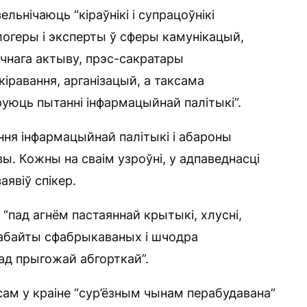
льнічаюць “кіраўнікі і супрацоўнікі
блогеры і эксперты ў сферы камунікацый,
гічнага актыву, прэс-сакратары
кіравання, арганізацый, а таксама
руюць пытанні інфармацыйнай палітыкі”.
ання інфармацыйнай палітыкі і абароны
ы. Кожны на сваім узроўні, у адпаведнасці
аявіў спікер.
 “пад агнём пастаяннай крытыкі, хлусні,
рабайты сфабрыкаваных і шчодра
д прыгожай абгорткай”.
ам у краіне “сур’ёзным чынам перабудавана”