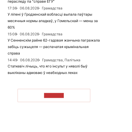
пераследу па "справе ЕГУ"
17:36
06.08.2026
Грамадства
У ліпені ў Гродзенскай вобласці выпала паўтары
месячныя нормы ападкаў, у Гомельскай — менш за
60%
15:08
06.08.2026
Грамадства
У Сенненскім раёне 62-гадовая жанчына пагражала
забіць сужыцеля — распачатая крымінальная
справа
14:49
06.08.2026
Грамадства, Палітыка
Статкевіч лічыць, что яго інсульт у няволі быў
выкліканы адмоваю ў неабходных леках
ЧЫТАЦЬ