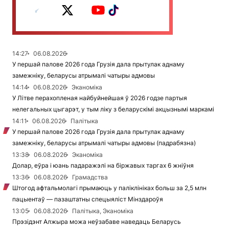
14:27
06.08.2026
У першай палове 2026 года Грузія дала прытулак аднаму
замежніку, беларусы атрымалі чатыры адмовы
14:14
06.08.2026
Эканоміка
У Літве перахопленая найбуйнейшая ў 2026 годзе партыя
нелегальных цыгарэт, у тым ліку з беларускімі акцызнымі маркамі
14:11
06.08.2026
Палітыка
У першай палове 2026 года Грузія дала прытулак аднаму
замежніку, беларусы атрымалі чатыры адмовы (падрабязна)
13:38
06.08.2026
Эканоміка
Долар, еўра і юань падаражэлі на біржавых таргах 6 жніўня
13:36
06.08.2026
Грамадства
Штогод афтальмолагі прымаюць у паліклініках больш за 2,5 млн
пацыентаў — пазаштатны спецыяліст Мінздароўя
13:05
06.08.2026
Палітыка, Эканоміка
Прэзідэнт Алжыра можа неўзабаве наведаць Беларусь