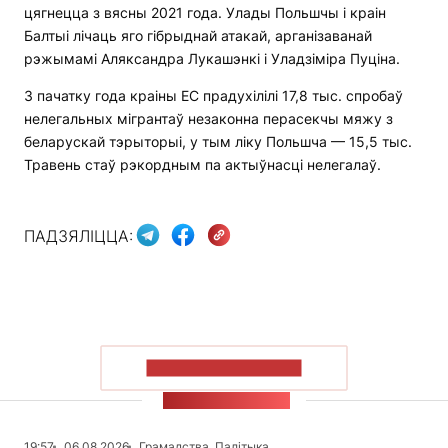
цягнецца з вясны 2021 года. Улады Польшчы і краін
Балтыі лічаць яго гібрыднай атакай, арганізаванай
рэжымамі Аляксандра Лукашэнкі і Уладзіміра Пуціна.
З пачатку года краіны ЕС прадухілілі 17,8 тыс. спробаў
нелегальных мігрантаў незаконна перасекчы мяжу з
беларускай тэрыторыі, у тым ліку Польшча — 15,5 тыс.
Травень стаў рэкордным па актыўнасці нелегалаў.
ПАДЗЯЛІЦЦА:
ПАКАЗАЦЬ БОЛЬШ
СТУЖКА НАВІН
19:57
06.08.2026
Грамадства, Палітыка