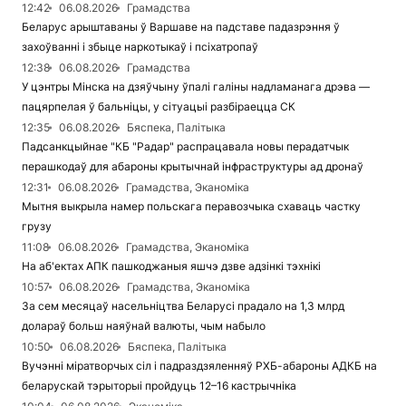
12:42
06.08.2026
Грамадства
Беларус арыштаваны ў Варшаве на падставе падазрэння ў
захоўванні і збыце наркотыкаў і псіхатропаў
12:38
06.08.2026
Грамадства
У цэнтры Мінска на дзяўчыну ўпалі галіны надламанага дрэва —
пацярпелая ў бальніцы, у сітуацыі разбіраецца СК
12:35
06.08.2026
Бяспека, Палітыка
Падсанкцыйнае "КБ "Радар" распрацавала новы перадатчык
перашкодаў для абароны крытычнай інфраструктуры ад дронаў
12:31
06.08.2026
Грамадства, Эканоміка
Мытня выкрыла намер польскага перавозчыка схаваць частку
грузу
11:08
06.08.2026
Грамадства, Эканоміка
На аб'ектах АПК пашкоджаныя яшчэ дзве адзінкі тэхнікі
10:57
06.08.2026
Грамадства, Эканоміка
За сем месяцаў насельніцтва Беларусі прадало на 1,3 млрд
долараў больш наяўнай валюты, чым набыло
10:50
06.08.2026
Бяспека, Палітыка
Вучэнні міратворчых сіл і падраздзяленняў РХБ-абароны АДКБ на
беларускай тэрыторыі пройдуць 12–16 кастрычніка