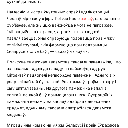
хуткай дапамогі”.
Намеснік міністра ўнутраных спраў і адміністрацыі
Чэслаў Мрочак у эфіры Polskie Radio
заявіў
, што раненне
сур’ёзнае, але жыццю вайскоўца нічога не пагражае.
“Міграцыйны ціск расце, агрэсія гэтых людзей
павялічваецца. Яны спрабуюць прарвацца праз мяжу
вялікімі групамі, якія фармуюцца пры падтрымцы
беларускіх службаў”, — сказаў чыноўнік.
Польскае памежнае ведамства таксама паведаміла, што
за некалькі гадзін да нападу на вайскоўца ад рук
мігрантаў пацярпелі непасрэдна памежнікі. Аднаго з іх
ударылі пабітай бутэлькай, ён атрымаў траўмы твару і
быў шпіталізаваны. На другога памежніка напалі з
палкай, да якой быў прымацаваны нож. Супрацоўнік
памежнага ведамства здолеў адабраць небяспечны
прадмет, аднак яму таксама спатрэбілася дапамога
медыкаў.
Міграцыйны крызіс на мяжы Беларусі і краін Еўрасаюза