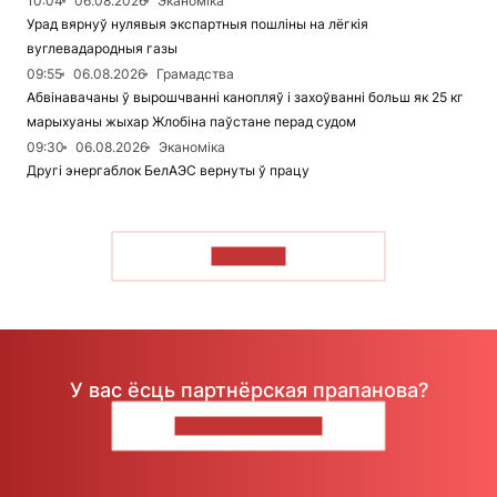
10:04
06.08.2026
Эканоміка
Урад вярнуў нулявыя экспартныя пошліны на лёгкія
вуглевадародныя газы
09:55
06.08.2026
Грамадства
Абвінавачаны ў вырошчванні канопляў і захоўванні больш як 25 кг
марыхуаны жыхар Жлобіна паўстане перад судом
09:30
06.08.2026
Эканоміка
Другі энергаблок БелАЭС вернуты ў працу
ЧЫТАЦЬ
У вас ёсць партнёрская прапанова?
НАПІШЫЦЕ НАМ