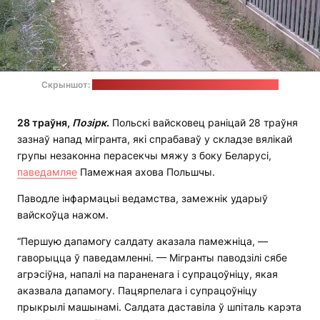
Скрыншот:
відэаматэрыял Памежнай аховы Польшчы
28 траўня,
Позірк
.
Польскі вайсковец раніцай 28 траўня
зазнаў напад мігранта, які спрабаваў у складзе вялікай
групы незаконна перасекчы мяжу з боку Беларусі,
паведамляе
Памежная ахова Польшчы.
Паводле інфармацыі ведамства, замежнік ударыў
вайскоўца нажом.
“Першую дапамогу салдату аказала памежніца, —
гаворыцца ў паведамленні. — Мігранты паводзілі сябе
агрэсіўна, напалі на параненага і супрацоўніцу, якая
аказвала дапамогу. Пацярпелага і супрацоўніцу
прыкрылі машынамі. Салдата даставіла ў шпіталь карэта