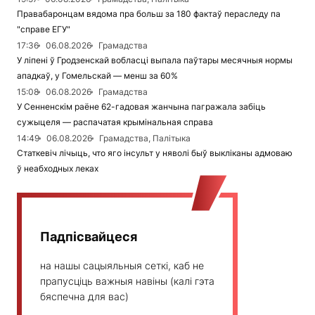
Правабаронцам вядома пра больш за 180 фактаў пераследу па
"справе ЕГУ"
17:36
06.08.2026
Грамадства
У ліпені ў Гродзенскай вобласці выпала паўтары месячныя нормы
ападкаў, у Гомельскай — менш за 60%
15:08
06.08.2026
Грамадства
У Сенненскім раёне 62-гадовая жанчына пагражала забіць
сужыцеля — распачатая крымінальная справа
14:49
06.08.2026
Грамадства, Палітыка
Статкевіч лічыць, что яго інсульт у няволі быў выкліканы адмоваю
ў неабходных леках
Падпісвайцеся
на нашы сацыяльныя сеткі, каб не
прапусціць важныя навіны (калі гэта
бяспечна для вас)