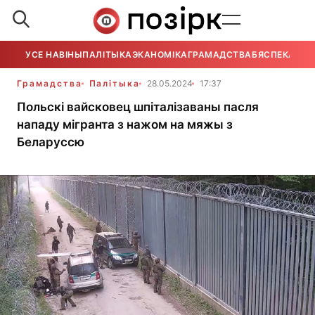
УСЕ НАВІНЫ
ПАЛІТЫКА
ЭКАНОМІКА
ГРАМАДСТВА
БЯСПЕКА
УСЕ
Грамадства
Палітыка
28.05.2024
17:37
Польскі вайсковец шпіталізаваны пасля
нападу мігранта з нажом на мяжы з
Беларуссю