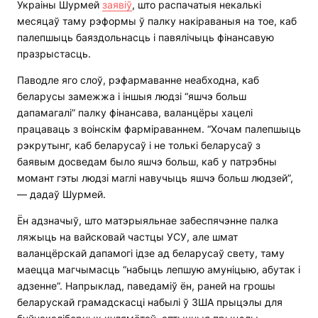
Украіны Шурмей
заявіў
, што распачатыя некалькі
месяцаў таму рэформы ў палку накіраваныя на тое, каб
палепшыць баяздольнасць і павялічыць фінансавую
празрыстасць.
Паводле яго слоў, рэфармаванне неабходна, каб
беларусы замежжа і іншыя людзі “яшчэ больш
дапамагалі” палку фінансава, валанцёры хацелі
працаваць з воінскім фарміраваннем. “Хочам палепшыць
рэкрутынг, каб беларусаў і не толькі беларусаў з
баявым досведам было яшчэ больш, каб у патрэбны
момант гэты людзі маглі навучыць яшчэ больш людзей”,
— дадаў Шурмей.
Ён адзначыў, што матэрыяльнае забеспячэнне палка
ляжыць на вайсковай частцы УСУ, але шмат
валанцёрскай дапамогі ідзе ад беларусаў свету, таму
маецца магчымасць “набыць лепшую амуніцыю, абутак і
адзенне”. Напрыклад, паведаміў ён, раней на грошы
беларускай грамадскасці набылі ў ЗША прыцэлы для