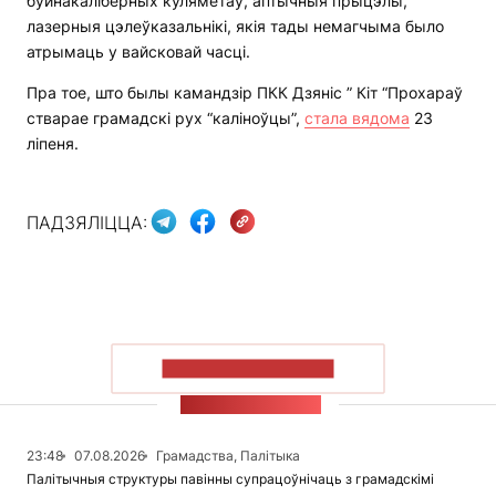
буйнакаліберных кулямётаў, аптычныя прыцэлы,
лазерныя цэлеўказальнікі, якія тады немагчыма было
атрымаць у вайсковай часці.
Пра тое, што былы камандзір ПКК Дзяніс ” Кіт “Прохараў
стварае грамадскі рух “каліноўцы”,
стала вядома
23
ліпеня.
ПАДЗЯЛІЦЦА:
ПАКАЗАЦЬ БОЛЬШ
СТУЖКА НАВІН
23:48
07.08.2026
Грамадства, Палітыка
Палітычныя структуры павінны супрацоўнічаць з грамадскімі