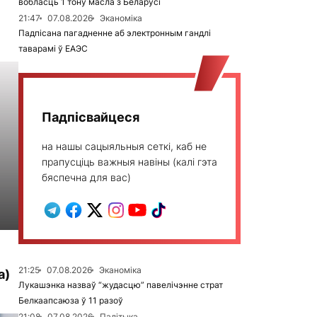
вобласць 1 тону масла з Беларусі
21:47
07.08.2026
Эканоміка
Падпісана пагадненне аб электронным гандлі
таварамі ў ЕАЭС
Падпісвайцеся
на нашы сацыяльныя сеткі, каб не
прапусціць важныя навіны (калі гэта
бяспечна для вас)
21:25
07.08.2026
Эканоміка
а)
Лукашэнка назваў “жудасцю” павелічэнне страт
Белкаапсаюза ў 11 разоў
21:08
07.08.2026
Палітыка