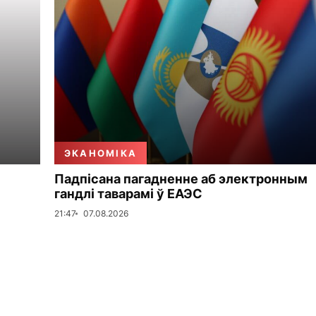
ЭКАНОМІКА
Падпісана пагадненне аб электронным
гандлі таварамі ў ЕАЭС
21:47
07.08.2026