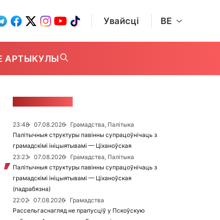
Увайсці
BE
Е АРТЫКУЛЫ
СТУЖКА НАВІН
23:48
07.08.2026
Грамадства, Палітыка
Палітычныя структуры павінны супрацоўнічаць з
грамадскімі ініцыятывамі — Ціханоўская
23:23
07.08.2026
Грамадства, Палітыка
Палітычныя структуры павінны супрацоўнічаць з
грамадскімі ініцыятывамі — Ціханоўская
(падрабязна)
22:02
07.08.2026
Грамадства
Рассельгаснагляд не прапусціў у Пскоўскую