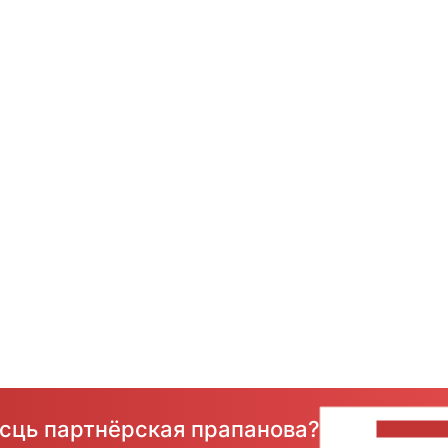
ёсць партнёрская прапанова?
НАПІШЫ