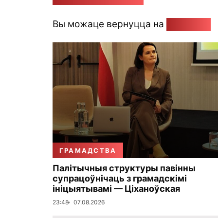
Вы можаце вернуцца на
Галоўную
ГРАМАДСТВА
Палітычныя структуры павінны
супрацоўнічаць з грамадскімі
ініцыятывамі — Ціханоўская
23:48
07.08.2026