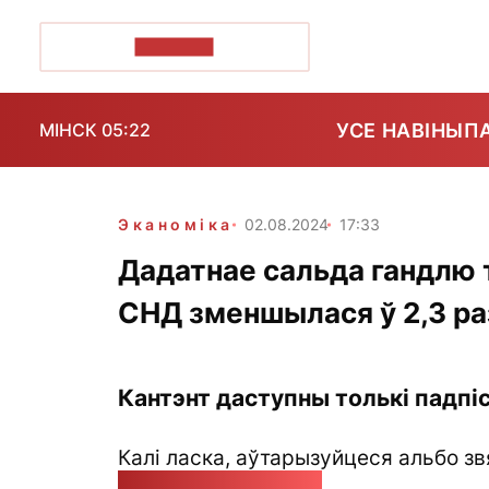
ПОЗІРК+
УСЕ НАВІНЫ
П
МІНСК 05:22
Эканоміка
02.08.2024
17:33
Дадатнае сальда гандлю т
СНД зменшылася ў 2,3 ра
Кантэнт даступны толькі падпіс
Калі ласка, аўтарызуйцеся альбо зв
pozirk@pozirk.online