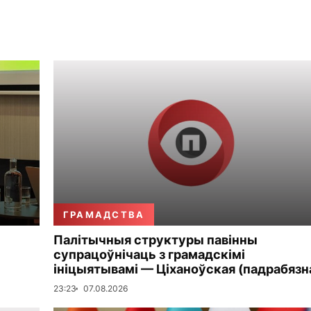
ГРАМАДСТВА
Палітычныя структуры павінны
супрацоўнічаць з грамадскімі
ініцыятывамі — Ціханоўская (падрабязн
23:23
07.08.2026