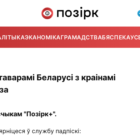
АЛІТЫКА
ЭКАНОМІКА
ГРАМАДСТВА
БЯСПЕКА
УС
аварамі Беларусі з краінамі
за
чыкам "Позірк+".
ярніцеся ў службу падпіскі: