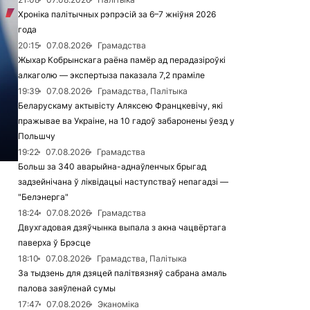
Хроніка палітычных рэпрэсій за 6–7 жніўня 2026
года
20:15
07.08.2026
Грамадства
Жыхар Кобрынскага раёна памёр ад перадазіроўкі
алкаголю — экспертыза паказала 7,2 праміле
19:39
07.08.2026
Грамадства, Палітыка
Беларускаму актывісту Аляксею Францкевічу, які
пражывае ва Украіне, на 10 гадоў забаронены ўезд у
Польшчу
19:22
07.08.2026
Грамадства
Больш за 340 аварыйна-аднаўленчых брыгад
задзейнічана ў ліквідацыі наступстваў непагадзі —
"Белэнерга"
18:24
07.08.2026
Грамадства
Двухгадовая дзяўчынка выпала з акна чацвёртага
паверха ў Брэсце
18:10
07.08.2026
Грамадства, Палітыка
За тыдзень для дзяцей палітвязняў сабрана амаль
палова заяўленай сумы
17:47
07.08.2026
Эканоміка