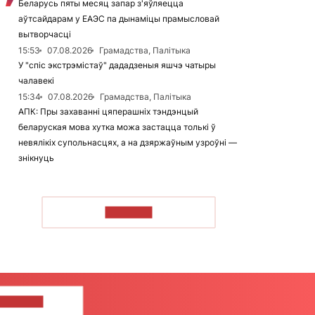
Беларусь пяты месяц запар з'яўляецца
аўтсайдарам у ЕАЭС па дынаміцы прамысловай
вытворчасці
15:53
07.08.2026
Грамадства, Палітыка
У "спіс экстрэмістаў" дададзеныя яшчэ чатыры
чалавекі
15:34
07.08.2026
Грамадства, Палітыка
АПК: Пры захаванні цяперашніх тэндэнцый
беларуская мова хутка можа застацца толькі ў
невялікіх супольнасцях, а на дзяржаўным узроўні —
знікнуць
ЧЫТАЦЬ
ЦЕ НАМ