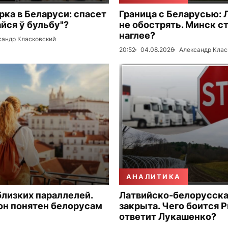
рка в Беларуси: спасет
Граница с Беларусью: 
айся ў бульбу"?
не обострять. Минск с
наглее?
сандр Класковский
20:52
04.08.2026
Александр Клас
АНАЛИТИКА
близких параллелей.
Латвийско-белорусска
он понятен белорусам
закрыта. Чего боится Р
ответит Лукашенко?