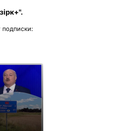
ірк+".
 подписки: