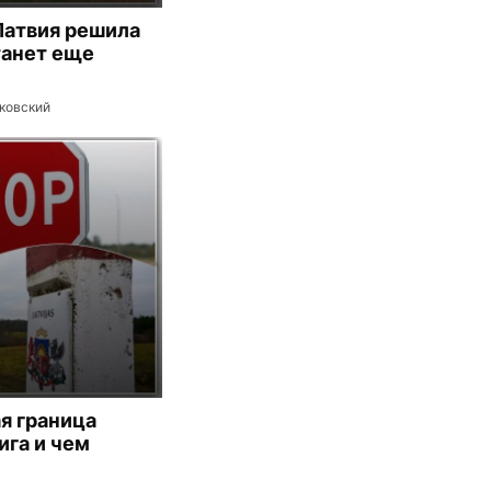
Латвия решила
танет еще
ковский
я граница
ига и чем