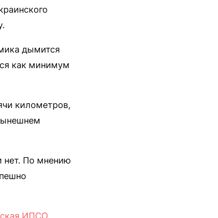
краинского
у.
омика дымится
тся как минимум
ячи километров,
 нынешнем
и нет. По мнению
спешно
нская ИПСО