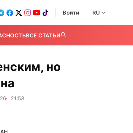
Войти
RU
АСНОСТЬ
ВСЕ СТАТЬИ
енским, но
ина
026
21:58
ПАН