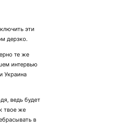
тключить эти
ом дерзко.
ерно те же
шем интервью
и Украина
дя, ведь будет
к твое же
ребрасывать в