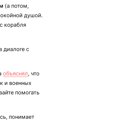
м
(а потом,
покойной душой.
 с корабля
в диалоге с
да
объяснял
, что
ок и военных
вайте помогать
ось, понимает