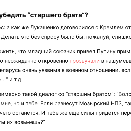
убедить “старшего брата“?
с: а как же Лукашенко договорился с Кремлем о
Делать это без спросу было бы, пожалуй, слишк
жить, что младший союзник привел Путину прим
то неожиданно откровенно
прозвучали
в нашумев
Беларусь очень уязвима в военном отношении, есл
…“ и т.д.
мерно такой диалог со “старшим братом“: “Воло
 мне, но и тебе. Если разнесут Мозырский НПЗ, та
чего останется. И тебе же еще силы придется пе
 ты их возьмешь?“