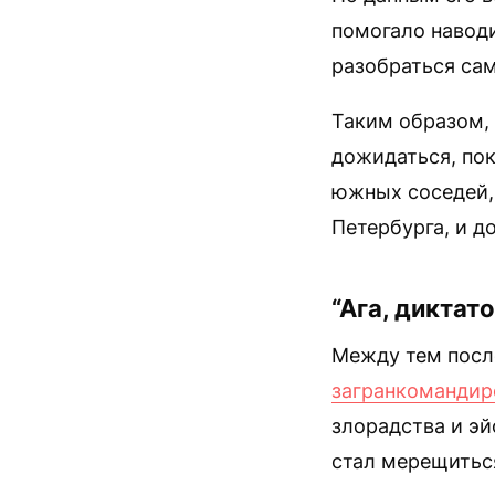
помогало навод
разобраться са
Таким образом, 
дожидаться, пок
южных соседей, 
Петербурга, и д
“Ага, диктат
Между тем после
загранкомандир
злорадства и эй
стал мерещиться