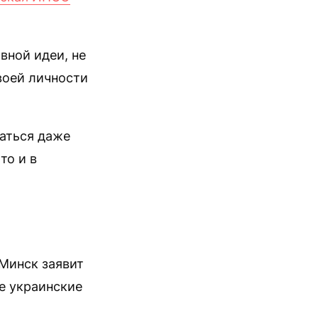
вной идеи, не
воей личности
ваться даже
то и в
 Минск заявит
се украинские