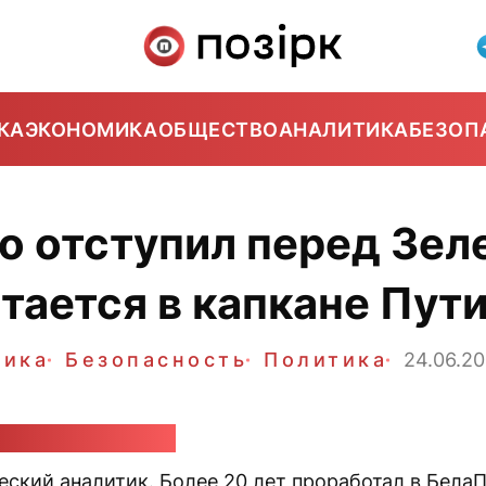
КА
ЭКОНОМИКА
ОБЩЕСТВО
АНАЛИТИКА
БЕЗОП
 отступил перед Зел
тается в капкане Пут
тика
Безопасность
Политика
24.06.2
ндр Класковский
еский аналитик. Более 20 лет проработал в Бела