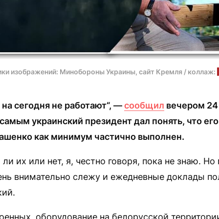
ки изображений: Минобороны Украины, сайт Кремля / коллаж:
на сегодня не работают“, —
сообщил
вечером 24
самым украинский президент дал понять, что ег
ашенко как минимум частично выполнен.
ли их или нет, я, честно говоря, пока не знаю. Н
чень внимательно слежу и ежедневные доклады по
кий.
оенных, оборудование на белорусской территори