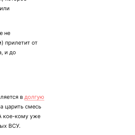
зили
е не
м) прилетит от
, и до
вляется в
долгую
ла царить смесь
 А кое-кому уже
ых ВСУ.