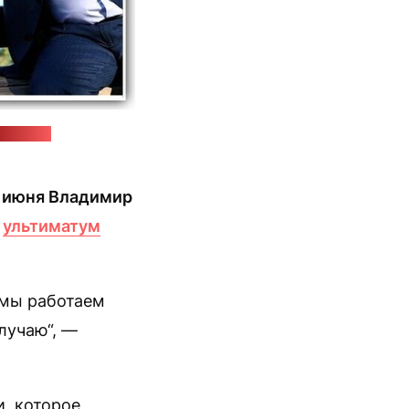
"Позірк"
 июня Владимир
о
ультиматум
о мы работаем
лучаю“, —
и, которое