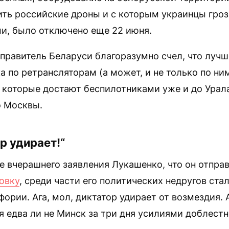
ить российские дроны и с которым украинцы гро
ми, было отключено еще 22 июня.
правитель Беларуси благоразумно счел, что лучш
а по ретрансляторам (а может, и не только по ни
которые достают беспилотниками уже и до Урала
о Москвы.
ор удирает!“
 вчерашнего заявления Лукашенко, что он отпра
овку
, среди части его политических недругов ста
фории. Ага, мол, диктатор удирает от возмездия.
 едва ли не Минск за три дня усилиями доблестн