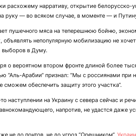
еки расхожему нарративу, открытие белорусско-у
на руку — во всяком случае, в моменте — и Путин
тает пушечного мяса на теперешнюю бойню, экон
х, объявлять непопулярную мобилизацию не хоче
 выборов в Думу.
оря о вероятном втором фронте длиной более тыс
ью “Аль-Арабии“ признал: “Мы с россиянами при
е сможем обеспечить защиту этого участка“.
-то наступлении на Украину с севера сейчас и реч
авнокомандующего, напротив, не удастся даже у
уже не до понтов, не до угроз “Орешником“.
Украи