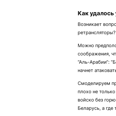
Как удалось 
Возникает вопро
ретрансляторы? 
Можно предполо
соображения, ч
“Аль-Арабии“: “
начнет атаковать
Смоделируем при
плохо не только
войско без горю
Беларусь, а где