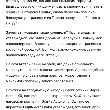
сторону Германии, однако над польским городом
Быдгощ беспилотник должен был развернуться и лететь
обратно, в сторону Гродно, снова пересечь польско-
белорусскую границу и из Гродно вернуться обратно в
Литву“.
Зачем выписывать такие кренделя? Пропагандисты
утверждают, что залет дрона из Беларуси в Польшу мог
спровоцировать Варшаву на новое закрытие границы с
восточной соседкой. Вот, мол, какую комбинированную
провокацию задумали литовцы.
Но сочинители байки не учли, что длина описанного
маршрута — около тысячи километров. А дрон подобной
модели, по словам специалистов, может одолеть
максимум половину такого расстояния.
Похожие на гродненскую находку беспилотники марки
Hornet XR, как
установили
журналисты
Delfi,
выпускает
литовская компания Granta Autonomy. Однако ее
директор
Гедиминас Гуоба
утверждает, что такой дрон