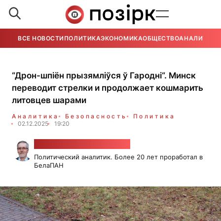
ВСЕ НОВОСТИ
ПОЛИТИКА
ЭКОНОМИКА
ОБЩЕСТВО
АНАЛИТИКА
“Дрон-шпіён прызямліўся ў Гародні“. Минск
переводит стрелки и продолжает кошмарить
литовцев шарами
Аналитика
Безопасность
Политика
02.12.2025
19:20
Александр Класковский
Политический аналитик. Более 20 лет проработал в
БелаПАН