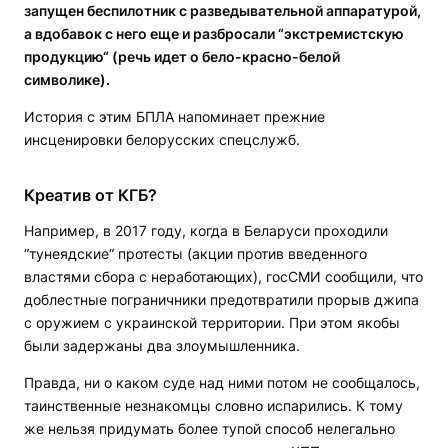
запущен беспилотник с разведывательной аппаратурой,
а вдобавок с него еще и разбросали “экстремистскую
продукцию“ (речь идет о бело-красно-белой
символике).
История с этим БПЛА напоминает прежние
инсценировки белорусских спецслужб.
Креатив от КГБ?
Например, в 2017 году, когда в Беларуси проходили
“тунеядские“ протесты (акции против введенного
властями сбора с неработающих), госСМИ сообщили, что
доблестные пограничники предотвратили прорыв джипа
с оружием с украинской территории. При этом якобы
были задержаны два злоумышленника.
Правда, ни о каком суде над ними потом не сообщалось,
таинственные незнакомцы словно испарились. К тому
же нельзя придумать более тупой способ нелегально