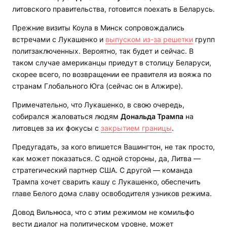
литовского правительства, готовится поехать в Беларусь.
Прежние визиты Коула в Минск сопровождались
встречами с Лукашенко и
выпуском из-за решетки
групп
политзаключенных. Вероятно, так будет и сейчас. В
таком случае американцы приедут в столицу Беларуси,
скорее всего, по возвращении ее правителя из вояжа по
странам Глобального Юга (сейчас он в Алжире).
Примечательно, что Лукашенко, в свою очередь,
собирался жаловаться людям
Дональда Трампа
на
литовцев за их фокусы с
закрытием границы
.
Предугадать, за кого впишется Вашингтон, не так просто,
как может показаться. С одной стороны, да, Литва —
стратегический партнер США. С другой — команда
Трампа хочет сварить кашу с Лукашенко, обеспечить
главе Белого дома славу освободителя узников режима.
Довод Вильнюса, что с этим режимом не комильфо
вести диалог на политическом уровне, может