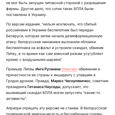
не мог быть запущен литовской стороной с разрешения
фирмы. Другое дело, что сотни таких БПЛА были
поставлены в Украину.
По версии издания, “нельзя исключать, что сбитый
россиянами в Украине беспилотник был передан
Беларуси, которая затем начала дезинформационную
атаку: белорусские чиновники выложили обломки
беспилотника на асфальт и устроили скандал, обвинив
Литву, в то время как сам минский режим усугубляет
кризис с воздушными шарами“.
Премьер Литвы
Инга Ругинене
отметает
обвинения в
причастности ее страны к инциденту с упавшим в
Гродно дроном. Правда,
Марюс Чеснулявичюс
, советник
президента
Гитанаса Науседы
, допускает, что
вызвавший скандал БПЛА могли запустить “какие-то
активисты“.
Априори отрицать эту версию не станем. В белорусской
политической эмиграции есть и бесшабашные головы.