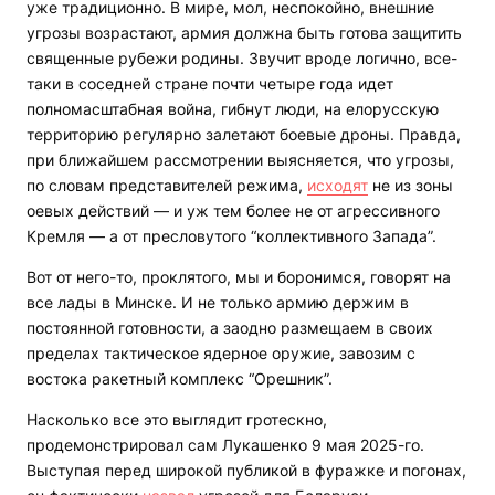
уже традиционно. В мире, мол, неспокойно, внешние
угрозы возрастают, армия должна быть готова защитить
священные рубежи родины. Звучит вроде логично, все-
таки в соседней стране почти четыре года идет
полномасштабная война, гибнут люди, на елорусскую
территорию регулярно залетают боевые дроны. Правда,
при ближайшем рассмотрении выясняется, что угрозы,
по словам представителей режима,
исходят
не из зоны
оевых действий — и уж тем более не от агрессивного
Кремля — а от пресловутого “коллективного Запада”.
Вот от него-то, проклятого, мы и боронимся, говорят на
все лады в Минске. И не только армию держим в
постоянной готовности, а заодно размещаем в своих
пределах тактическое ядерное оружие, завозим с
востока ракетный комплекс “Орешник”.
Насколько все это выглядит гротескно,
продемонстрировал сам Лукашенко 9 мая 2025-го.
Выступая перед широкой публикой в фуражке и погонах,