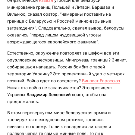
он фактически
назвал
угрозой для Беларуси
минирование границ Польшей и Литвой. Варшава и
Вильнюс, сказал оратор, “намерены поставить на
границе с Беларусью и Россией минно-взрывные
заграждения”. Следовательно, сделал вывод, белорусы
оказались “перед лицом чудовищной угрозы
возрождающегося европейского фашизма”.
Естественно, окружение повторяет за шефом все эти
оруэлловские несуразицы. Минируешь границы? Значит,
собираешься нападать. Россия бомбит с твоей
территории Украину? Это превентивный удар с четырех
позиций. Война идет по соседству?
Виноват Евросоюз
.
Никак эта война не заканчивается? Это президент
Украины
Владимир Зеленский
хочет, чтобы она
продолжалась.
В этом перевернутом мире белорусская армия и
тренируется в ежедневном режиме, готовясь
неизвестно к чему. То ли к нападению литовцев и
поляков через те самые минные поля. То ли к