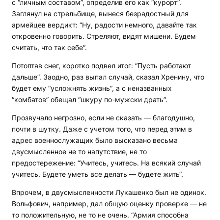
с “личным составом”, определив его как “курорт”.
Заглянул на стрельбище, вынеся безрадостный для
армейцев вердикт: “Ну, радости немного, давайте так
откровенно говорить. Стреляют, видят мишени. Будем
считать, что так себе”.
Потоптав снег, коротко подвел итог: “Пусть работают
дальше”. Заодно, раз выпал случай, сказал Хренину, что
будет ему “усложнять жизнь”, а с неназванных
“комбатов” обещал “шкуру по-мужски драть”.
Прозвучало негрозно, если не сказать — благодушно,
почти в шутку. Даже с учетом того, что перед этим в
адрес военнослужащих было высказано весьма
двусмысленное не то напутствие, не то
предостережение: “Учитесь, учитесь. На всякий случай
учитесь. Будете уметь все делать — будете жить“.
Впрочем, в двусмысленности Лукашенко был не одинок.
Вольфович, например, дал общую оценку проверке — не
то положительную, не то не очень. “Армия способна