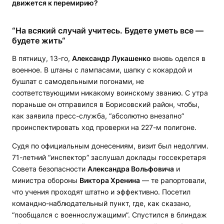
движется к перемирию?
“На всякий случай учитесь. Будете уметь все —
будете жить“
В пятницу, 13-го,
Александр Лукашенко
вновь оделся в
военное. В штаны с лампасами, шапку с кокардой и
бушлат с самодельными погонами, не
соответствующими никакому воинскому званию. С утра
пораньше он отправился в Борисовский район, чтобы,
как заявила пресс-служба, “абсолютно внезапно”
проинспектировать ход проверки на 227-м полигоне.
Судя по официальным донесениям, визит был недолгим.
71-летний “инспектор” заслушал доклады госсекретаря
Совета безопасности
Александра Вольфовича
и
министра обороны
Виктора Хренина
— те рапортовали,
что учения проходят штатно и эффективно. Посетил
командно-наблюдательный пункт, где, как сказано,
“пообщался с военнослужащими”. Спустился в блиндаж