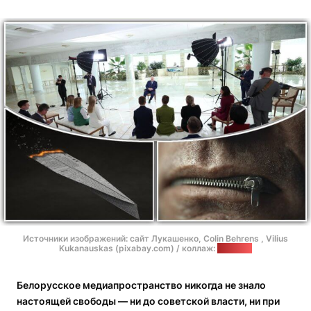
Источники изображений: сайт Лукашенко, Colin Behrens , Vilius
Kukanauskas (pixabay.com) / коллаж:
"Позірк"
Белорусское медиапространство никогда не знало
настоящей свободы — ни до советской власти, ни при