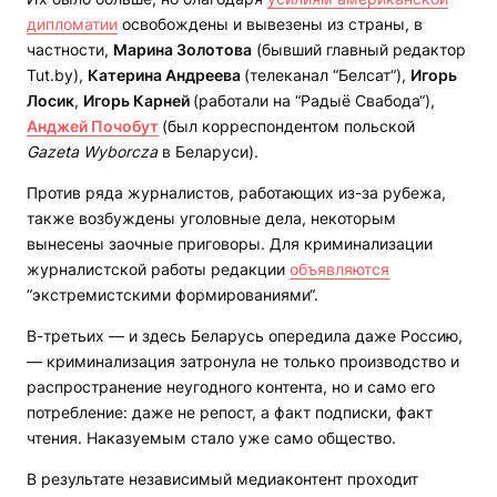
дипломатии
освобождены и вывезены из страны, в
частности,
Марина Золотова
(бывший главный редактор
Tut.by),
Катерина Андреева
(телеканал “Белсат“),
Игорь
Лосик
,
Игорь Карней
(работали на “Радыё Свабода“),
Анджей Почобут
(был корреспондентом польской
Gazeta Wyborcza
в Беларуси).
Против ряда журналистов, работающих из-за рубежа,
также возбуждены уголовные дела, некоторым
вынесены заочные приговоры. Для криминализации
журналистской работы редакции
объявляются
“экстремистскими формированиями“.
В-третьих — и здесь Беларусь опередила даже Россию,
— криминализация затронула не только производство и
распространение неугодного контента, но и само его
потребление: даже не репост, а факт подписки, факт
чтения. Наказуемым стало уже само общество.
В результате независимый медиаконтент проходит