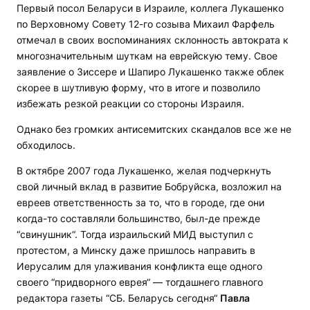
Первый посол Беларуси в Израиле, коллега Лукашенко
по Верховному Совету 12-го созыва Михаил Фарфель
отмечал в своих воспоминаниях склонность автократа к
многозначительным шуткам на еврейскую тему. Свое
заявление о Зиссере и Шапиро Лукашенко также облек
скорее в шутливую форму, что в итоге и позволило
избежать резкой реакции со стороны Израиля.
Однако без громких антисемитских скандалов все же не
обходилось.
В октябре 2007 года Лукашенко, желая подчеркнуть
свой личный вклад в развитие Бобруйска, возложил на
евреев ответственность за то, что в городе, где они
когда-то составляли большинство, был-де прежде
“свинушник“. Тогда израильский МИД выступил с
протестом, а Минску даже пришлось направить в
Иерусалим для улаживания конфликта еще одного
своего “придворного еврея“ — тогдашнего главного
редактора газеты “СБ. Беларусь сегодня“
Павла