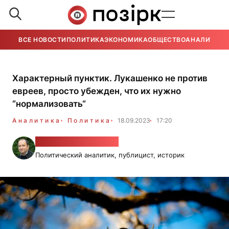
ВСЕ НОВОСТИ
ПОЛИТИКА
ЭКОНОМИКА
ОБЩЕСТВО
АНАЛИТИКА
Характерный пунктик. Лукашенко не против
евреев, просто убежден, что их нужно
“нормализовать“
Аналитика
Политика
18.09.2023
17:20
Александр Фридман
Политический аналитик, публицист, историк