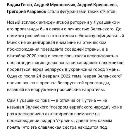
Вадим Гигин, Андрей Муковозчик, Андрей Кривошеев,
Григорий Азаренок
стали фигурантами таких отчетов.
Новый всплеск антисемитской риторики у Лукашенко и
его пропаганды был связан с личностью Зеленского. До
прямого российского вторжения в Украину официальный
Минск не акцентировал внимание на этническом
происхождении президента соседней страны, а в
сентябре 2020 года и вовсе попытался использовать в
пропагандистских целях попытки хасидских паломников
прорваться через Беларусь в украинский город Умань.
Однако после 24 февраля 2022 тема “еврея Зеленского“
прочно вошла в арсенал белорусской пропаганды,
взявшей на вооружение российские нарративы.
Сам Лукашенко пока — в отличие от Путина — не
называл Зеленского “позором еврейского народа“, но не
раз красноречиво акцентировал внимание на
происхождении лидера Украины, давая тем самым
понять, что эта славянская сестра находится под