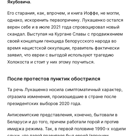
Якубовича
.
Его старания, как, впрочем, и книга Иоффе, не могли,
однако, искоренить первопричину. Лукашенко остался
верен себе и в июле 2021 года спровоцировал новый
скандал. Выступая на Кургане Славы с продвижением
своей концепции геноцида белорусского народа во
время нацистской оккупации, правитель фактически
заявил, что евреи с выгодой используют трагедию
Холокоста и стоит у них этому поучиться.
После протестов пунктик обострился
Та речь Лукашенко носила симптоматичный характер,
отразила изменения, произошедшие в стране после
президентских выборов 2020 года.
Антисемитские представления, конечно, бытовали в
Беларуси и до того, причем работали порой и против
имиджа режима. Так, в первой половине 1990-х ходили
слухи, что папой правителя был еврей (впрочем,