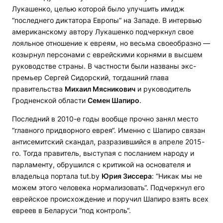
Лукашенко, целью которой было улучшить имидж
“последнего диктатора Европы“ на Западе. В интервью
американскому автору Лукашенко подчеркнул свое
лояльное отношение к евреям, но весьма своеобразно —
козырнул персонами с еврейскими корнями в высшем
руководстве страны. В частности были названы экс-
премьер Сергей Сидорский, тогдашний глава
правительства
Михаил Мясникович
и руководитель
Гродненской области
Семен Шапиро
.
Последний в 2010-е годы вообще прочно занял место
“главного придворного еврея“. Именно с Шапиро связан
антисемитский скандал, разразившийся в апреле 2015-
го. Тогда правитель, выступая с посланием народу и
парламенту, обрушился с критикой на основателя и
владельца портала tut.by
Юрия Зиссера
: “Никак мы не
можем этого человека нормализовать“. Подчеркнул его
еврейское происхождение и поручил Шапиро взять всех
евреев в Беларуси “под контроль“.