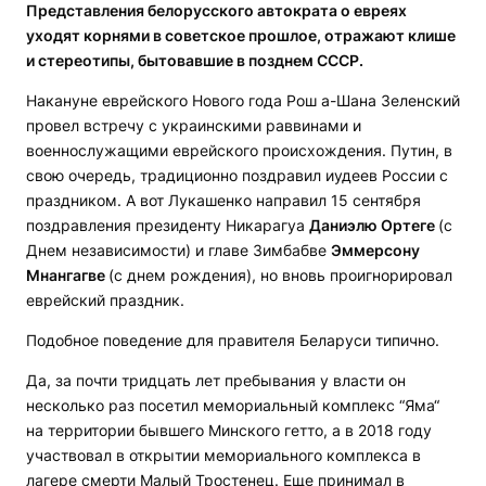
Представления белорусского автократа о евреях
уходят корнями в советское прошлое, отражают клише
и стереотипы, бытовавшие в позднем СССР.
Накануне еврейского Нового года Рош а-Шана Зеленский
провел встречу с украинскими раввинами и
военнослужащими еврейского происхождения. Путин, в
свою очередь, традиционно поздравил иудеев России с
праздником. А вот Лукашенко направил 15 сентября
поздравления президенту Никарагуа
Даниэлю Ортеге
(с
Днем независимости) и главе Зимбабве
Эммерсону
Мнангагве
(с днем рождения), но вновь проигнорировал
еврейский праздник.
Подобное поведение для правителя Беларуси типично.
Да, за почти тридцать лет пребывания у власти он
несколько раз посетил мемориальный комплекс “Яма“
на территории бывшего Минского гетто, а в 2018 году
участвовал в открытии мемориального комплекса в
лагере смерти Малый Тростенец. Еще принимал в