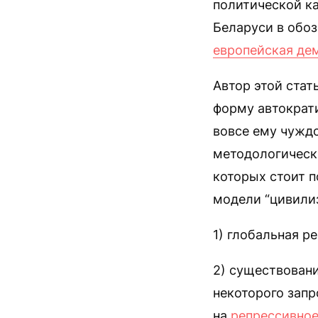
политической ка
Беларуси в обо
европейская де
Автор этой стат
форму автократи
вовсе ему чуждо
методологическ
которых стоит 
модели “цивилиз
1) глобальная р
2) существован
некоторого запр
на
репрессивно