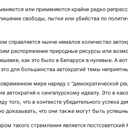
рименяются или применяются крайне редко репрес
(лишение свободы, пытки или убийства по полити
ом справляется нынче немалое количество авток
воем распоряжении природные ресурсы или возм
дешевке, как это было в Беларуси в нулевые. А во
 это для большинства автократий темы неприятны
современном мире наряду с “демократической ре
е автократий к сингапурскому идеалу. Это в как
ду того, что в контексте убедительного успеха д
о доказывать, что они также могут быть успешн
ром такого стремления является постсоветский К