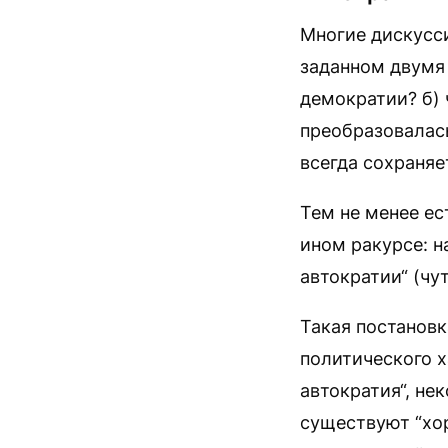
Многие дискусси
заданном двумя 
демократии? б) 
преобразовалас
всегда сохраняе
Тем не менее ес
ином ракурсе: н
автократии“ (чу
Такая постановк
политического х
автократия“, не
существуют “хор