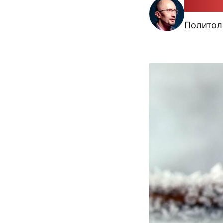
Петр Р
Политол