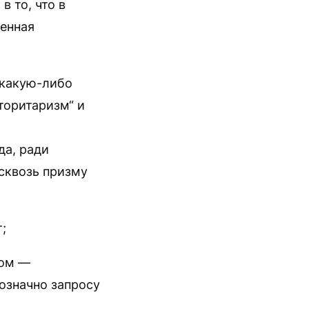
 то, что в
енная
 какую-либо
торитаризм“ и
да, ради
сквозь призму
;
ком —
нозначно запросу