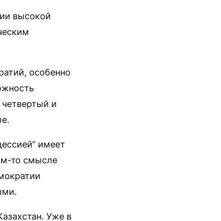
сии высокой
ческим
ратий, особенно
ожность
т четвертый и
е.
цессией“ имеет
ом-то смысле
емократии
ыми.
азахстан. Уже в