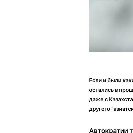
Если и были как
остались в про
даже с Казахст
другого “азиатск
Автократии 