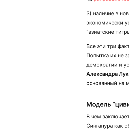
3) наличие в но
экономически у
“азиатские тигры
Все эти три фа
Попытка их не з
демократии и у
Александра Лу
основанный на м
Модель “цив
В чем заключает
Сингапура как 