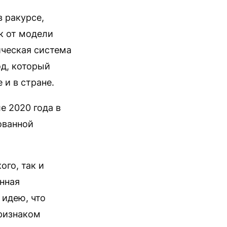
 ракурсе,
к от модели
ическая система
д, который
 и в стране.
е 2020 года в
ованной
ого, так и
анная
 идею, что
признаком