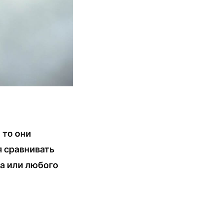
 то они
 сравнивать
а или любого