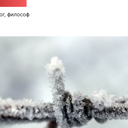
удковский
ог, философ