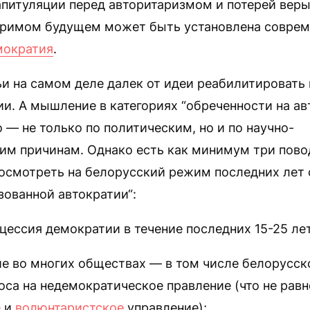
питуляции перед авторитаризмом и потерей веры в
зримом будущем может быть установлена соврем
мократия
.
ьи на самом деле далек от идеи реабилитировать
и. А мышление в категориях “обреченности на ав
 — не только по политическим, но и по научно-
им причинам. Однако есть как минимум три пово
посмотреть на белорусский режим последних лет 
ованной автократии“:
ецессия демократии в течение последних 15-25 лет
ие во многих обществах — в том числе белорусс
оса на недемократическое правление (что не рав
е
и
волюнтаристское
управление);