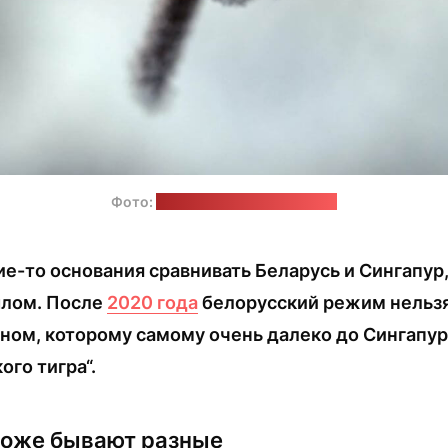
Фото:
pexels.com / Johann Piber
ие-то основания сравнивать Беларусь и Сингапур,
шлом. После
2020 года
белорусский режим нельзя
аном, которому самому очень далеко до Сингапур
ого тигра“.
тоже бывают разные