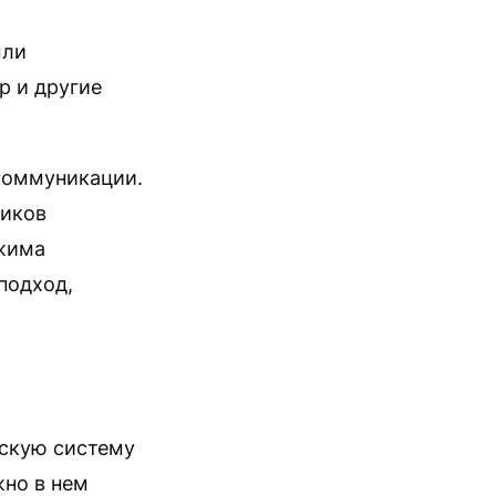
ыли
 и другие
коммуникации.
ников
ежима
 подход,
ескую систему
жно в нем