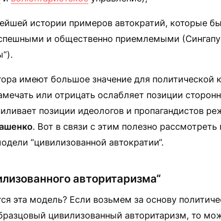
вейшей истории примеров автократий, которые б
спешными и общественно приемлемыми (Сингапур
“).
ктора имеют большое значение для политической 
амечать или отрицать ослабляет позиции сторон
силивает позиции идеологов и пропагандистов р
кашенко
. Вот в связи с этим полезно рассмотреть
одели “цивилизованной автократии“.
илизованного авторитаризма“
ся эта модель? Если возьмем за основу политич
образцовый цивилизованный авторитаризм, то мо