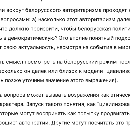
и вокруг белорусского авторитаризма проходят в
вопросами: а) насколько этот авторитаризм дале
что должно произойти, чтобы белорусская полит
ь в демократическую? Это вполне понятный подхо
т свою актуальность, несмотря на события в мире
ть смысл посмотреть на белорусский режим посл
асколько он далек или близок к модели “цивилиз
ть позже уточним значение этого выражения).
а вопроса может вызвать возражения как этическ
арактера. Запуск такого понятия, как “цивилизов
которые могут воспринять как попытку продвигать
ошие“ автократии. Другие могут посчитать это 