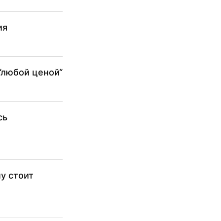
ия
“любой ценой“
сь
у стоит