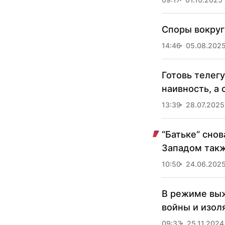
Споры вокруг 
14:46
05.08.202
Готовь телегу
наивность, а 
13:39
28.07.2025
“Батьке“ сно
Западом такж
10:50
24.06.202
В режиме выж
войны и изол
09:33
25.11.2024