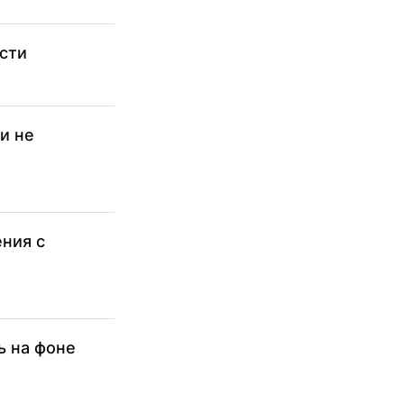
ести
и не
ения с
ь на фоне