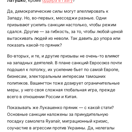
Латушко
, кроме
ордера в Гаагу
?
Да, демократические силы могут апеллировать к
Западу. Но, во-первых, месседжи разные. Одни
призывают усилить санкции настолько, чтобы режим
сдался. Другие — за гибкость, за то, чтобы любой ценой
вытаскивать людей из неволи. Так давить до упора или
показать какой-то пряник?
Во-вторых, и те, и другие призывы не очень-то влияют
на западных деятелей. В плане санкций Евросоюз почти
подошел к потолку, их усиление бьет по самой Европе,
бизнесам, электоральным интересам тамошних
политиков. Вашингтон тоже дозирует ограничительные
меры, у него своя сложная глобальная игра, прежде
всего в отношении России и Китая.
Показывать же Лукашенко пряник — с какой стати?
Основные санкции наложены за принудительную
посадку самолета Ryanair, миграционный кризис,
соучастие в агрессии против Украины. Да, нелегалы