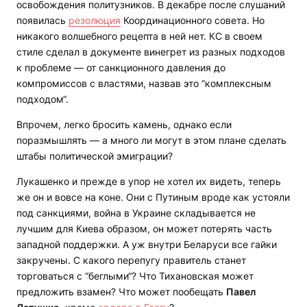
освобождения политузников. В декабре после слушаний
появилась
резолюция
Координационного совета. Но
никакого волшебного рецепта в ней нет. КС в своем
стиле сделал в документе винегрет из разных подходов
к проблеме — от санкционного давления до
компромиссов с властями, назвав это “комплексным
подходом“.
Впрочем, легко бросить камень, однако если
поразмышлять — а много ли могут в этом плане сделать
штабы политической эмиграции?
Лукашенко и прежде в упор не хотел их видеть, теперь
же он и вовсе на коне. Они с Путиным вроде как устояли
под санкциями, война в Украине складывается не
лучшим для Киева образом, он может потерять часть
западной поддержки. А уж внутри Беларуси все гайки
закручены. С какого перепугу правитель станет
торговаться с “беглыми“? Что Тихановская может
предложить взамен? Что может пообещать
Павел