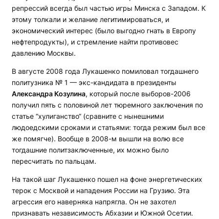
репрессий всегда был частью игры Минска с Западом. К
этому толкали и желание легитимироваться, и
экономический интерес (было выгодно гнать в Европу
нефтепродукты), и стремление найти противовес
давлению Москвы.
В августе 2008 года Лукашенко помиловал тогдашнего
политузника № 1 — экс-кандидата в президенты
Александра Козулина
, который после выборов-2006
получил пять с половиной лет тюремного заключения по
статье “хулиганство“ (сравните с нынешними
людоедскими сроками и статьями: тогда режим был все
же помягче). Вообще в 2008-м вышли на волю все
тогдашние политзаключенные, их можно было
пересчитать по пальцам.
На такой шаг Лукашенко пошел на фоне энергетических
терок с Москвой и нападения России на Грузию. Эта
агрессия его наверняка напрягла. Он не захотел
признавать независимость Абхазии и Южной Осетии.