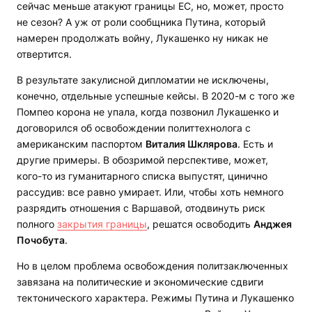
сейчас меньше атакуют границы ЕС, но, может, просто
не сезон? А уж от роли сообщника Путина, который
намерен продолжать войну, Лукашенко ну никак не
отвертится.
В результате закулисной дипломатии не исключены,
конечно, отдельные успешные кейсы. В 2020-м с того же
Помпео корона не упала, когда позвонил Лукашенко и
договорился об освобождении политтехнолога с
американским паспортом
Виталия Шклярова
. Есть и
другие примеры. В обозримой перспективе, может,
кого-то из гуманитарного списка выпустят, цинично
рассудив: все равно умирает. Или, чтобы хоть немного
разрядить отношения с Варшавой, отодвинуть риск
полного
закрытия границы
, решатся освободить
Анджея
Почобута
.
Но в целом проблема освобождения политзаключенных
завязана на политические и экономические сдвиги
тектонического характера. Режимы Путина и Лукашенко