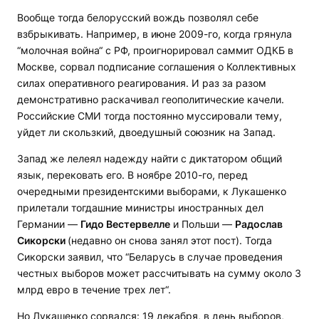
Вообще тогда белорусский вождь позволял себе
взбрыкивать. Например, в июне 2009-го, когда грянула
“молочная война“ с РФ, проигнорировал саммит ОДКБ в
Москве, сорвал подписание соглашения о Коллективных
силах оперативного реагирования. И раз за разом
демонстративно раскачивал геополитические качели.
Российские СМИ тогда постоянно муссировали тему,
уйдет ли скользкий, двоедушный союзник на Запад.
Запад же лелеял надежду найти с диктатором общий
язык, перековать его. В ноябре 2010-го, перед
очередными президентскими выборами, к Лукашенко
прилетали тогдашние министры иностранных дел
Германии —
Гидо Вестервелле
и Польши —
Радослав
Сикорски
(недавно он снова занял этот пост). Тогда
Сикорски заявил, что “Беларусь в случае проведения
честных выборов может рассчитывать на сумму около 3
млрд евро в течение трех лет“.
Но Лукашенко сорвался: 19 декабря, в день выборов,