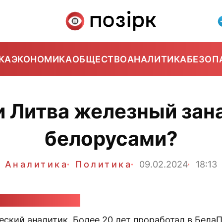
КА
ЭКОНОМИКА
ОБЩЕСТВО
АНАЛИТИКА
БЕЗОП
и Литва железный зан
белорусами?
Аналитика
Политика
09.02.2024
18:13
ндр Класковский
еский аналитик. Более 20 лет проработал в Бела