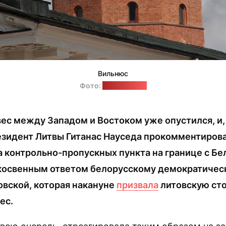
Вильнюс
Фото:
pixabay.com
ес между Западом и Востоком уже опустился, и,
резидент Литвы Гитанас Науседа прокомментиров
 контрольно-пропускных пункта на границе с Бел
косвенным ответом белорусскому демократичес
овской, которая накануне
призвала
литовскую сто
ес.