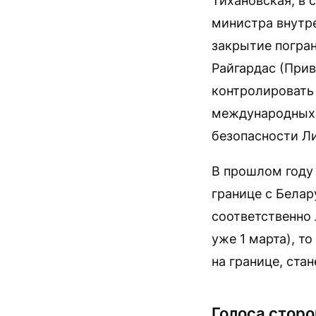
Тихановская, в 
министра внутр
закрытие погран
Райгардас (При
контролировать
международных 
безопасности Л
В прошлом году 
границе с Бела
соответственно 
уже 1 марта), т
на границе, ста
Голоса сторо