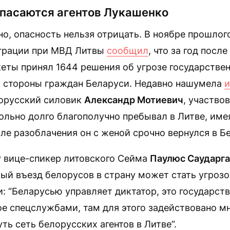
опасаются агентов Лукашенко
но, опасность нельзя отрицать. В ноябре прошлог
грации при МВД Литвы
сообщил
, что за год посл
еты принял 1644 решения об угрозе государстве
о стороны граждан Беларуси. Недавно нашумела
и
орусский силовик
Александр Мотиевич
, участво
ольно долго благополучно пребывал в Литве, име
ле разоблачения он с женой срочно вернулся в Бе
у вице-спикер литовского Сейма
Паулюс Саударга
ый въезд белорусов в страну может стать угроз
: “Беларусью управляет диктатор, это государств
е спецслужбами, там для этого задействовано м
ть сеть белорусских агентов в Литве“.