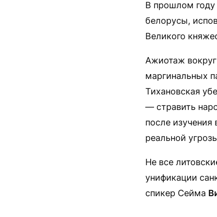
В прошлом году
белорусы, испо
Великого княжес
Ажиотаж вокруг 
маргинальных па
Тихановская убе
— стравить нар
после изучения
реальной угрозы
Не все литовск
унификации санк
спикер Сейма
В