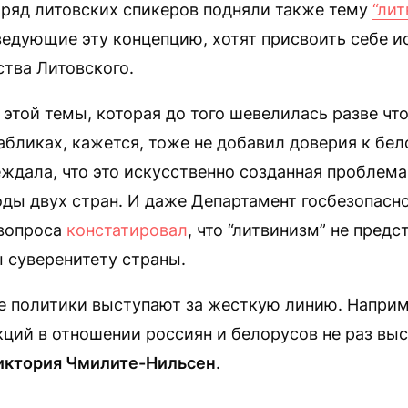
 ряд литовских спикеров подняли также тему
“лит
ведующие эту концепцию, хотят присвоить себе 
тва Литовского.
этой темы, которая до того шевелилась разве что
бликах, кажется, тоже не добавил доверия к бел
ждала, что это искусственно созданная проблема
оды двух стран. И даже Департамент госбезопасн
 вопроса
констатировал
, что “литвинизм” не предс
 суверенитету страны.
ие политики выступают за жесткую линию. Наприм
ций в отношении россиян и белорусов не раз вы
иктория Чмилите-Нильсен
.