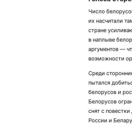
Число белорусов
их насчитали та
стране усиливаю
в наплыве белор
аргументов — чт
возможности ор
Среди сторонни
пытался добить
белорусов и рос
Белорусов огран
снят с повестки
России и Белар