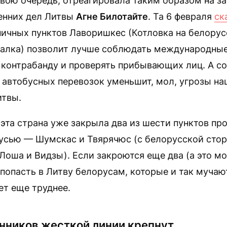
свою очередь, отреагировала таким образом на з
енних дел Литвы
Агне Билотайте
. Та 6 февраля
ск
ичных пунктов Лаворишкес (Котловка на белорус
валка) позволит лучше соблюдать международные
 контрабанду и проверять прибывающих лиц. А с
автобусных перевозок уменьшит, мол, угрозы на
итвы.
эта страна уже закрыла два из шести пунктов про
русью — Шумскас и Твярячюс (с белорусской сто
Лоша и Видзы). Если закроются еще два (а это м
о попасть в Литву белорусам, которые и так мучаю
нет еще труднее.
нников жесткой линии крепнут