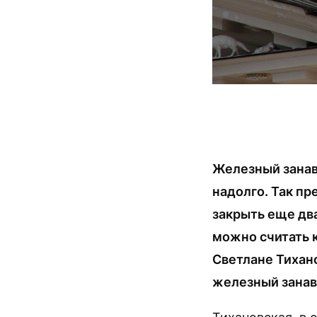
Железный занав
надолго. Так п
закрыть еще два
можно считать 
Светлане Тихан
железный занав