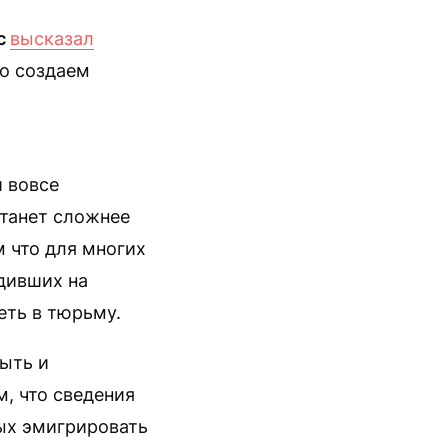
с
высказал
но создаем
и вовсе
станет сложнее
 что для многих
дивших на
еть в тюрьму.
быть и
м, что сведения
ых эмигрировать