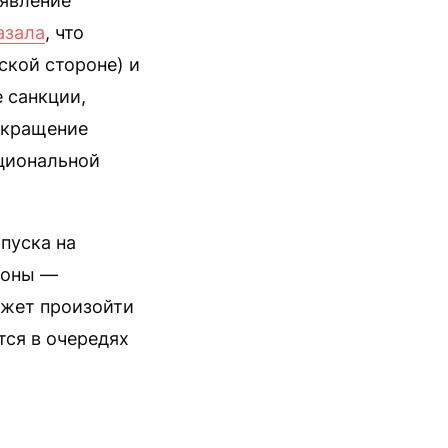
аявление
азала
, что
ской стороне) и
 санкции,
окращение
циональной
пуска на
роны —
ожет произойти
тся в очередях