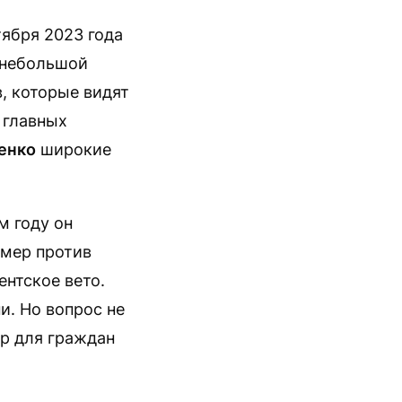
тября 2023 года
й небольшой
, которые видят
 главных
енко
широкие
м году он
 мер против
ентское вето.
и. Но вопрос не
ер для граждан