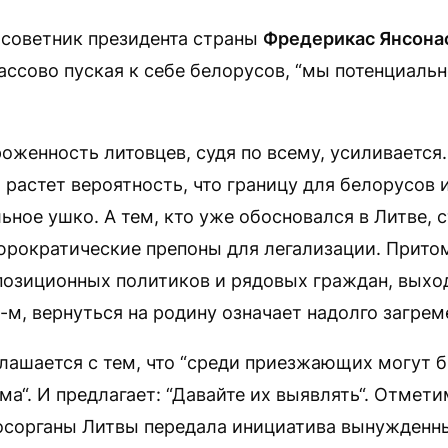
 советник президента страны
Фредерикас Янсона
массово пуская к себе белорусов, “мы потенциаль
оженность литовцев, судя по всему, усиливается.
 растет вероятность, что границу для белорусов 
льное ушко. А тем, кто уже обосновался в Литве, 
юрократические препоны для легализации. Притом
позиционных политиков и рядовых граждан, выхо
-м, вернуться на родину означает надолго загрем
лашается с тем, что “среди приезжающих могут 
а“. И предлагает: “Давайте их выявлять“. Отмети
госорганы Литвы передала инициатива вынужденн