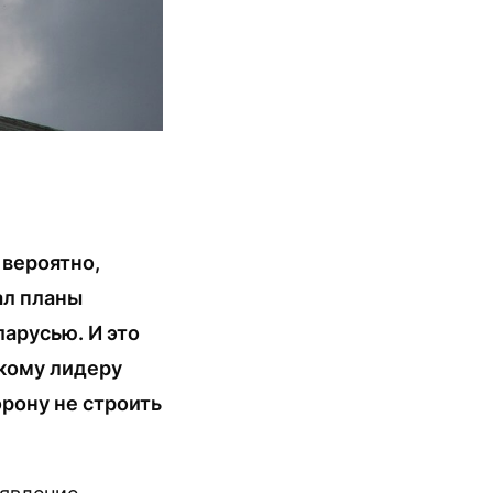
 вероятно,
ал планы
арусью. И это
кому лидеру
рону не строить