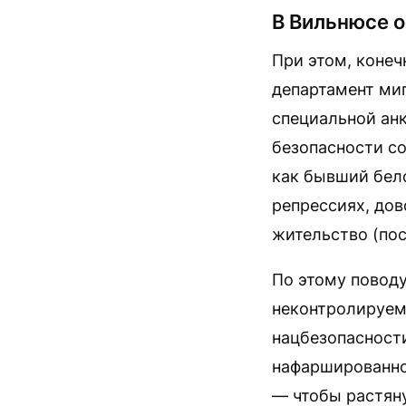
В Вильнюсе 
При этом, конеч
департамент ми
специальной анк
безопасности с
как бывший бел
репрессиях, дов
жительство (пос
По этому повод
неконтролируем
нацбезопасности
нафаршированно
— чтобы растяну