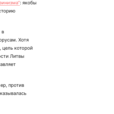
винизма“
: якобы
историю
 в
орусам. Хотя
, цель которой
ости Литвы
тавляет
ер, против
сказывалась