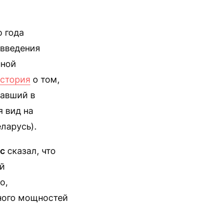
о года
е введения
нной
стория
о том,
вавший в
я вид на
ларусь).
с
сказал, что
ой
о,
ного мощностей