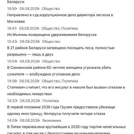
Беларуси
16:50
06.08.2026
Общество
Направлено в суд коррупционное дело директора лесхоза в
Могилеве
16:41
06.08.2026
Общество, Политика
Из Мьянмы возвращена удерживаемая белоруска
15:43
06.08.2026
Общество
В 21 районе Беларуси запрещено посещать леса, полностью
разрешено — лишь в двух
15:04
06.08.2026
Общество
В Сенненском районе 62-летняя женщина угрожала убить
сожителя — возбуждено уголовное дело
14:56
06.08.2026
Общество, Политика
Статкевич считает, что его инсульт в неволе был вызван отказом в
необходимых лекарствах
14:33
06.08.2026
Политика
В первой половине 2026 года Грузия предоставила убежище
одному иностранцу, белорусы получили четыре отказа
14:09
06.08.2026
Экономика
В Литве перехвачена крупнейшая в 2026 году партия нелегальных
сигарет, в том числе с белорусскими акцизными марками