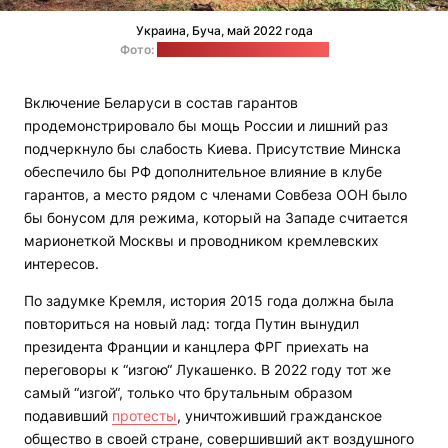
Украина, Буча, май 2022 года
Фото:
pexels.com / Mykhailo Volkov
Включение Беларуси в состав гарантов
продемонстрировало бы мощь России и лишний раз
подчеркнуло бы слабость Киева. Присутствие Минска
обеспечило бы РФ дополнительное влияние в клубе
гарантов, а место рядом с членами Совбеза ООН было
бы бонусом для режима, который на Западе считается
марионеткой Москвы и проводником кремлевских
интересов.
По задумке Кремля, история 2015 года должна была
повториться на новый лад: тогда Путин вынудил
президента Франции и канцлера ФРГ приехать на
переговоры к “изгою“ Лукашенко. В 2022 году тот же
самый “изгой“, только что брутальным образом
подавивший
протесты
, уничтоживший гражданское
общество в своей стране, совершивший акт воздушного