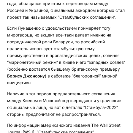
года, обращаясь при этом к переговорам между
Россией и Украиной, финальным аккордом которых стал
проект так называемых “Стамбульских соглашений“.
Если Лукашенко с удовольствием примеряет тогу
миротворца, но акцент все-таки делает именно на
посреднической роли Беларуси, то российский
правитель использует стамбульскую тему
преимущественно в пропагандистских целях, обвиняя
“марионеточный режим“ в Киеве и его “западных хозяев“
(особенно достается бывшему британскому премьеру
Борису Джонсону
) в саботаже “благородной“ мирной
инициативы.
Наличие в тот период предварительного соглашения
между Киевом и Москвой подтверждают и украинские
официальные лица, но вот о деталях “Стамбула-2022“
стороны предпочитают не распространяться.
По информации американского издания The Wall Street
Journal (WSJ), “Стамбульские соглашения“