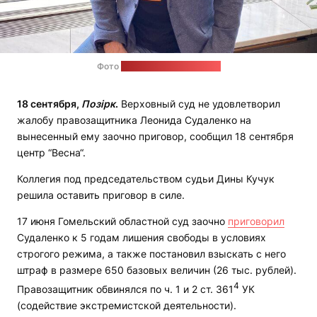
Фото
из соцсетей Судаленко
18 сентября,
Позірк
.
Верховный суд не удовлетворил
жалобу правозащитника Леонида Судаленко на
вынесенный ему заочно приговор, сообщил 18 сентября
центр “Весна“.
Коллегия под председательством судьи Дины Кучук
решила оставить приговор в силе.
17 июня Гомельский областной суд заочно
приговорил
Судаленко к 5 годам лишения свободы в условиях
строгого режима, а также постановил взыскать с него
штраф в размере 650 базовых величин (26 тыс. рублей).
4
Правозащитник обвинялся по ч. 1 и 2 ст. 361
УК
(содействие экстремистской деятельности).