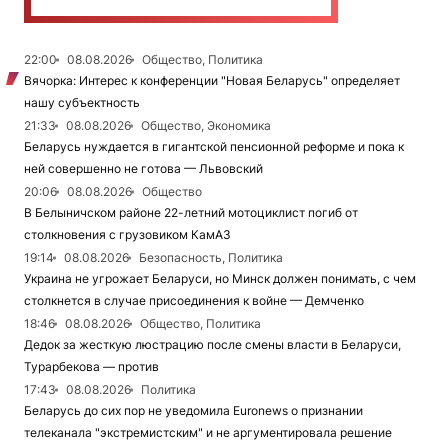
22:00
08.08.2026
Общество, Политика
Вячорка: Интерес к конференции "Новая Беларусь" определяет
нашу субъектность
21:33
08.08.2026
Общество, Экономика
Беларусь нуждается в гигантской пенсионной реформе и пока к
ней совершенно не готова — Львовский
20:06
08.08.2026
Общество
В Белыничском районе 22-летний мотоциклист погиб от
столкновения с грузовиком КамАЗ
19:14
08.08.2026
Безопасность, Политика
Украина не угрожает Беларуси, но Минск должен понимать, с чем
столкнется в случае присоединения к войне — Демченко
18:46
08.08.2026
Общество, Политика
Дедок за жесткую люстрацию после смены власти в Беларуси,
Турарбекова — против
17:43
08.08.2026
Политика
Беларусь до сих пор не уведомила Euronews о признании
телеканала "экстремистским" и не аргументировала решение