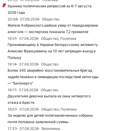
Хроника политических репрессий за 6–7 августа
2026 года
20:08
07.08.2026
Общество
Житель Кобринского района умер от передозировки
алкоголя — экспертиза показала 7,2 промилле
19:31
07.08.2026
Общество, Политика
Проживающему в Украине белорусскому активисту
Алексею Францкевичу на 10 лет запрещен въезд в
Польшу
19:14
07.08.2026
Общество
Более 340 аварийно-восстановительных бригад
задействовано в ликвидации последствий непогоды
— "Белэнерго"
18:17
07.08.2026
Общество
Двухлетняя девочка выпала из окна четвертого
этажа в Бресте
18:07
07.08.2026
Общество, Политика
За неделю для детей политзаключенных собрана
почти половина заявленной суммы
17:37
07.08.2026
Экономика