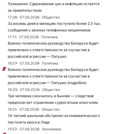
Лукашенко: Сдерживание цен и инфляции остается
за правительством
17:26
07.08.2026
Общество
За восемь дней в милицию поступило более 2,5 тыс.
сообщений о звонках телефонных мошенников
17:11
07.08.2026
Политика
Военно-политическое руководство Беларуси будет
привлечено к ответственности за соучастие в
российской агрессии — Латушко
16:57
07.08.2026
Политика
Военно-политическое руководство Беларуси будет
привлечено к ответственности за соучастие в
российской агрессии — Латушко (подробно)
16:35
07.08.2026
Общество
Три человека скончалось в Быхове — следствие
предполагает отравление суррогатным алкоголем
16:21
07.08.2026
Общество
14-летний школьник обстрелял из пневматического
пистолета киоск в Лиде
15:57
07.08.2026
Экономика