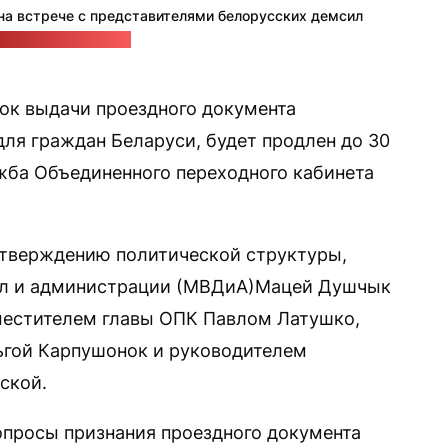
 встрече с представителями белорусских демсил
есс-служба МВДиА
ок выдачи проездного документа
ля граждан Беларуси, будет продлен до 30
ба Объединенного переходного кабинета
тверждению политической структуры,
ел и администрации (МВДиА)Мацей Душчык
аместителем главы ОПК Павлом Латушко,
ьгой Карпушонок и руководителем
ской.
опросы признания проездного документа