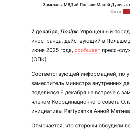
Замглавы МВДиА Польши Мацей Душчык на
Фото:
пр
7 декабря,
Позірк
.
Упрощенный поряд
иностранца, действующий в Польше д
июня 2025 года,
сообщает
пресс-служ
(ОПК)
Соответствующей информацией, по у
заместитель министра внутренних д
поделился 6 декабря на встрече с з
членом Координационного совета Ол
инициативы Partyzanka Анной Матиев
Отмечается, что стороны обсудили в